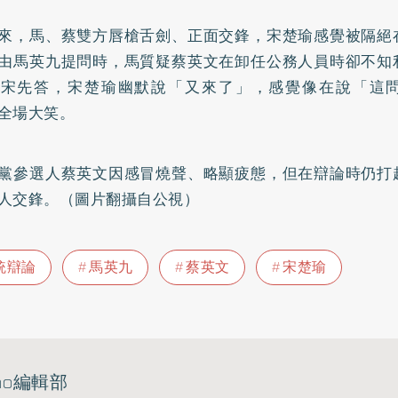
來，馬、蔡雙方唇槍舌劍、正面交鋒，宋楚瑜感覺被隔絕
由馬英九提問時，馬質疑蔡英文在卸任公務人員時卻不知
由宋先答，宋楚瑜幽默說「又來了」，感覺像在說「這
全場大笑。
黨參選人蔡英文因感冒燒聲、略顯疲態，但在辯論時仍打
人交鋒。（圖片翻攝自公視）
統辯論
馬英九
蔡英文
宋楚瑜
ho編輯部