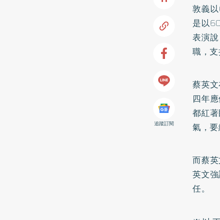
敦義以
是以6
表演說
職，支
蔡英文
四年應
都紅著
追蹤訂閱
氣，要
而蔡英
英文強
任。