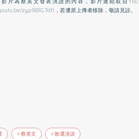
影片為蔡英文發表演說的內容，影片連結取自Yout
/youtu.be/zyp9BlG7dfI
，若遭原上傳者移除，敬請見諒。
選
蔡英文
敗選演說