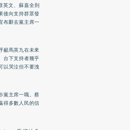
人蔡英文、蘇嘉全則
結果後向支持群眾發
宣布辭去黨主席一
呼籲馬英九在未來
。台下支持者幾乎
可以哭泣但不要洩
步黨主席一職。蔡
贏得多數人民的信