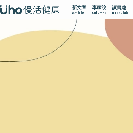
新文章
專家說
讀書趣
再生醫學
愛的未來視
認識攝護腺肥大
守護骨骼健康
Article
Columns
BookClub