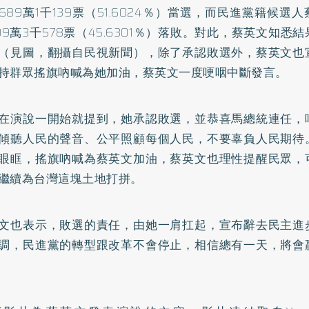
689萬1千139票（51.6024％）當選，而民進黨籍候選
09萬3千578票（45.6301％）落敗。對此，蔡英文知悉
（見圖，翻攝自民視新聞），除了承認敗選外，蔡英文也
持群眾搖旗吶喊為她加油，蔡英文一度哽咽中斷發言。
在演說一開始就提到，她承認敗選，並恭喜馬總統連任，
傾聽人民的聲音、公平照顧每個人民，不要辜負人民期待
眼眶，搖旗吶喊為蔡英文加油，蔡英文也理性提醒民眾，
繼續為台灣這塊土地打拼。
文也表示，敗選的責任，由她一肩扛起，宣布辭去民主進
調，民進黨的轉型跟改革不會停止，相信總有一天，將會