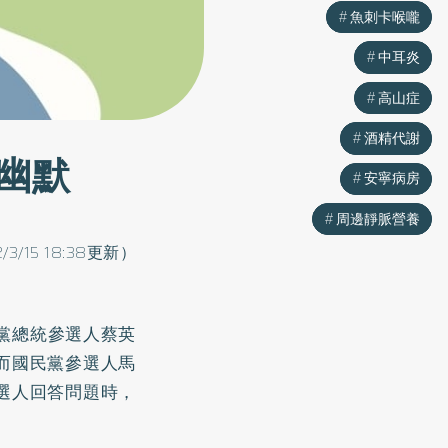
魚刺卡喉嚨
魚刺卡喉嚨
中耳炎
中耳炎
高山症
高山症
酒精代謝
酒精代謝
幽默
安寧病房
安寧病房
周邊靜脈營養
周邊靜脈營養
2/3/15 18:38更新）
進黨總統參選人蔡英
而國民黨參選人馬
選人回答問題時，