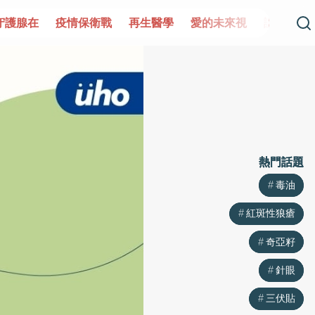
守護腺在
疫情保衛戰
再生醫學
愛的未來視
認識攝護
熱門話題
熱門話題
毒油
毒油
紅斑性狼瘡
紅斑性狼瘡
奇亞籽
奇亞籽
針眼
針眼
三伏貼
三伏貼