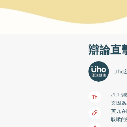
辯論直
Uh
201
文因為
英九在
咳嗽的