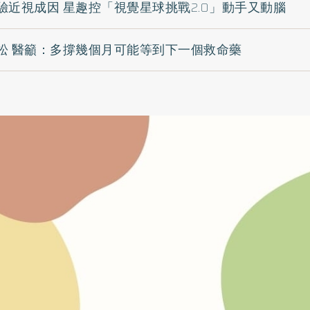
驗近視成因 星趣控「視覺星球挑戰2.0」動手又動腦
松 醫籲：多撐幾個月可能等到下一個救命藥