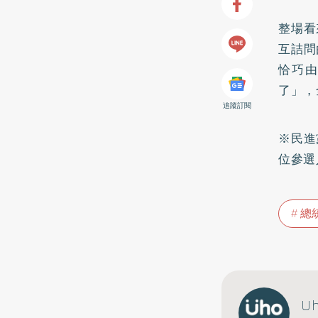
整場看
互詰問
恰巧
了」，
追蹤訂閱
※民進
位參選
總
U