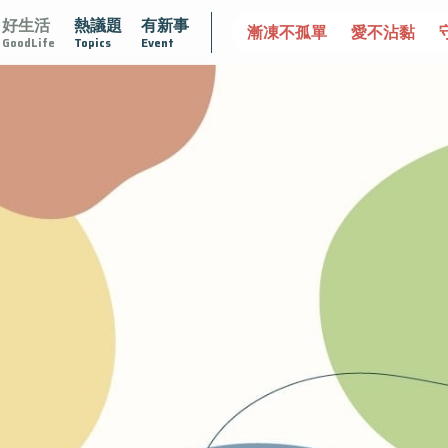
好生活
熱議題
有新事
達文西手術專欄
2025植牙指南
漸凍不孤單
愛不沾黏
GoodLife
Topics
Event