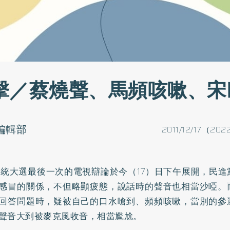
擊／蔡燒聲、馬頻咳嗽、宋
o編輯部
2011/12/17（202
2總統大選最後一次的電視辯論於今（17）日下午展開，民
感冒的關係，不但略顯疲態，說話時的聲音也相當沙啞。
回答問題時，疑被自己的口水嗆到、頻頻咳嗽，當別的參
聲音大到被麥克風收音，相當尷尬。