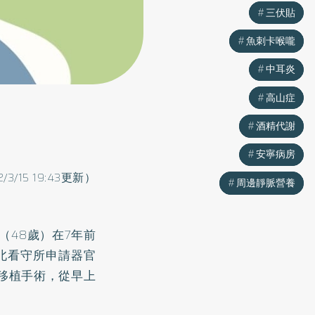
三伏貼
三伏貼
魚刺卡喉嚨
魚刺卡喉嚨
中耳炎
中耳炎
高山症
高山症
酒精代謝
酒精代謝
安寧病房
安寧病房
2/3/15 19:43更新）
周邊靜脈營養
周邊靜脈營養
（48歲）在7年前
北看守所申請器官
移植手術，從早上