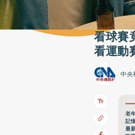
看球賽
看運動
中央
老
記
最