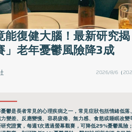
竟能復健大腦！最新研究揭
賽」老年憂鬱風險降3成
社
2026/8/6（202
年憂鬱是長者常見的心理疾病之一，常見症狀包括情緒低落
憶力變差、反應變慢、容易疲倦、無力感、食慾或睡眠改變
新研究證實，每週1次透過螢幕觀賽，可降低29%憂鬱風險；