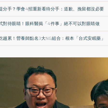
提分手？學會4招重新看待分手：道歉、挽留都沒必要
式對待眼睛！眼科醫揭「4件事」絕不可以對眼睛做
吃越累！營養師點名3大NG組合：根本「台式安眠藥」