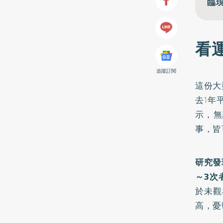
臨
看
追蹤訂閱
這份大
去1年
示，無
事，皆
研究發
～3次
於未觀
高，憂