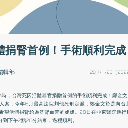
體捐腎首例！手術順利完成
o編輯部
2011/11/28（202
小時，台灣死囚活體器官捐贈首例的手術順利完成！鄭金文
人案，今年6月最高法院判他死刑定讞，鄭金文於是向台
希望活體捐腎給為洗腎而苦的姐姐。28日在亞東醫院進行
5分到下午2點20分結束，過程順利。