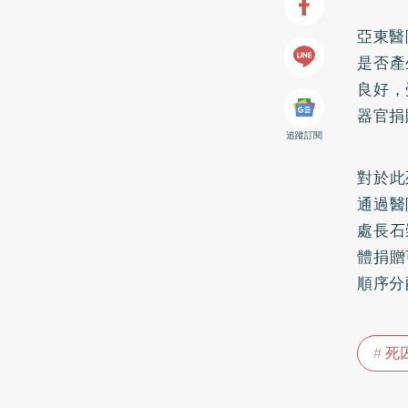
亞東醫
是否產
良好，
器官捐
追蹤訂閱
對於此
通過醫
處長石
體捐贈
順序分
死