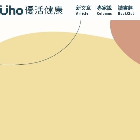
新文章
專家說
讀書趣
疫情保衛戰
再生醫學
愛的未來視
認識攝護腺肥大
Article
Columns
BookClub