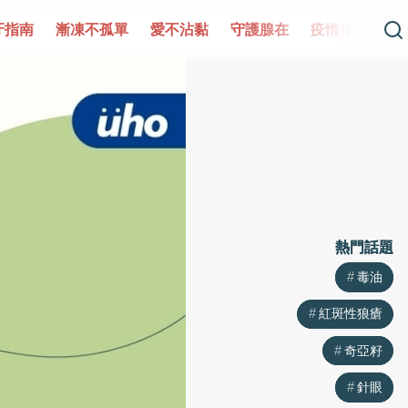
單
愛不沾黏
守護腺在
疫情保衛戰
再生醫學
愛的未
熱門話題
熱門話題
毒油
毒油
紅斑性狼瘡
紅斑性狼瘡
奇亞籽
奇亞籽
針眼
針眼