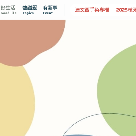
好生活
熱議題
有新事
守護骨骼健康
達文西手術專欄
2025植牙指南
漸凍不孤
GoodLife
Topics
Event