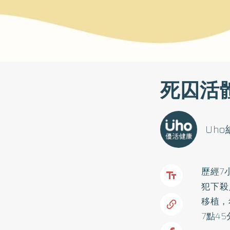
死囚活
Uh
歷經7
犯下殺
移植，
7點4