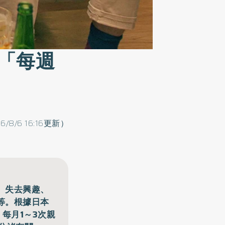
「每週
6/8/6 16:16更新）
、失去興趣、
等。根據日本
每月1～3次親