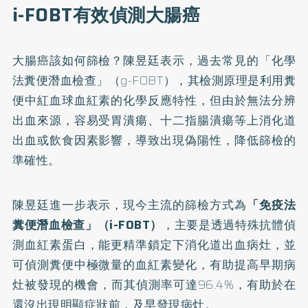
i-FOBT有效偵測大腸癌
大腸癌該如何篩檢？陳昱廷表示，過去常見的「化學
法糞便潛血檢查」（g-FOBT），其檢測原理是利用糞
便中紅血球血紅素的化學反應特性，但由於無法分辨
出血來源，容易受胃潰瘍、十二指腸潰瘍等上消化道
出血或飲食因素影響，導致出現偽陽性，降低篩檢的
準確性。
陳昱廷進一步表示，現今主流的篩檢方式為
「免疫法
糞便潛血檢查」（i-FOBT）
，主要是透過特殊抗體偵
測血紅素蛋白，能更精準鎖定下消化道出血病灶，並
可偵測糞便中極微量的血紅素變化，有助提高早期病
灶被發現的機會，而其偵測率可達96.4%，有助於在
還沒出現明顯症狀前，及早發現病灶。