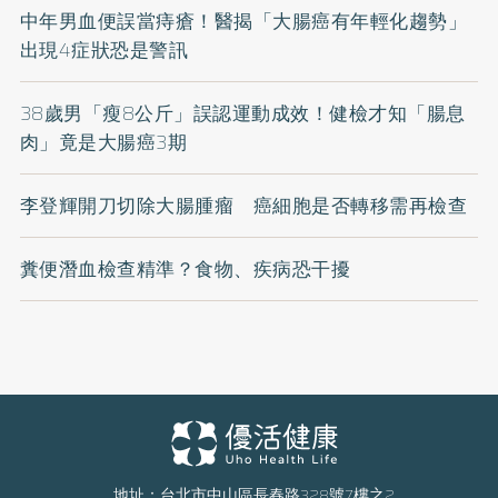
中年男血便誤當痔瘡！醫揭「大腸癌有年輕化趨勢」
出現4症狀恐是警訊
38歲男「瘦8公斤」誤認運動成效！健檢才知「腸息
肉」竟是大腸癌3期
李登輝開刀切除大腸腫瘤 癌細胞是否轉移需再檢查
糞便潛血檢查精準？食物、疾病恐干擾
地址：台北市中山區長春路328號7樓之2