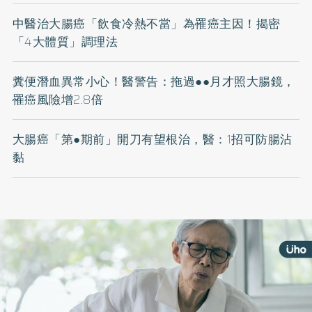
中醫治大腸癌「飲食冷熱不當」為罹癌主因！揭密
「4大體質」調理法
糞便潛血異常小心！醫警告：拖過●●月才照大腸鏡，
罹癌風險增2.8倍
大腸癌「第●期前」開刀有望根治，醫：1招可防腸沾
黏