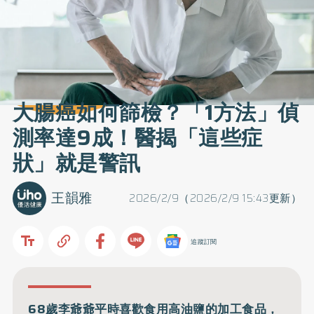
大腸癌如何篩檢？「1方法」偵
測率達9成！醫揭「這些症
狀」就是警訊
王韻雅
2026/2/9（2026/2/9 15:43更新）
追蹤訂閱
68歲李爺爺平時喜歡食用高油鹽的加工食品，