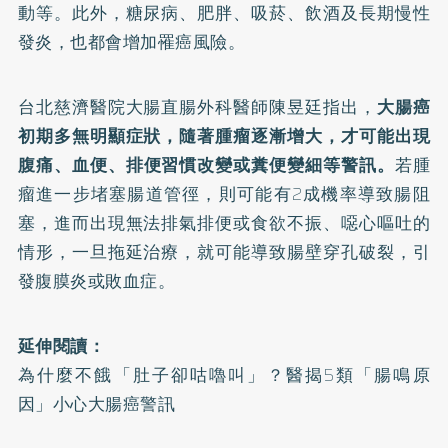
動等。此外，糖尿病、肥胖、吸菸、飲酒及長期慢性
發炎，也都會增加罹癌風險。
台北慈濟醫院大腸直腸外科醫師陳昱廷指出，
大腸癌
初期多無明顯症狀，隨著腫瘤逐漸增大，才可能出現
腹痛、
血便
、排便習慣改變或糞便變細等警訊。
若腫
瘤進一步堵塞腸道管徑，則可能有2成機率導致腸阻
塞，進而出現無法排氣排便或食欲不振、噁心嘔吐的
情形，一旦拖延治療，就可能導致腸壁穿孔破裂，引
發腹膜炎或敗血症。
延伸閱讀：
為什麼不餓「肚子卻咕嚕叫」？醫揭5類「腸鳴原
因」小心大腸癌警訊