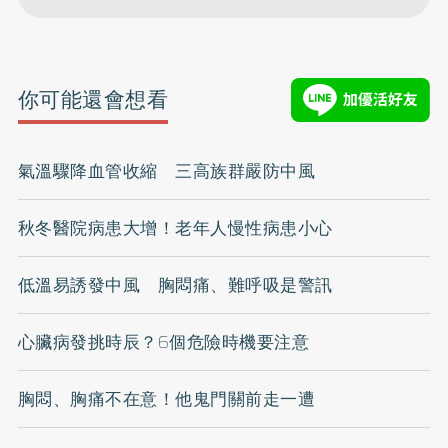
你可能還會想看
氣溫驟降血管收縮 三高族群嚴防中風
秋冬醫院病患大增！老年人慢性病患小心
低溫易誘發中風 胸悶痛、難呼吸是警訊
心臟病發挑時辰？6個危險時機要注意
胸悶、胸痛不在意！他鬼門關前走一遭