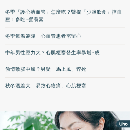
冬季「護心清血管」怎麼吃？醫揭「少鹽飲食」控血
壓：多吃2營養素
冬季氣溫遽降 心血管患者需留心
中年男性壓力大？心肌梗塞發生率暴增3成
偷情致腦中風？男疑「馬上風」猝死
秋冬溫差大 易致心絞痛、心肌梗塞