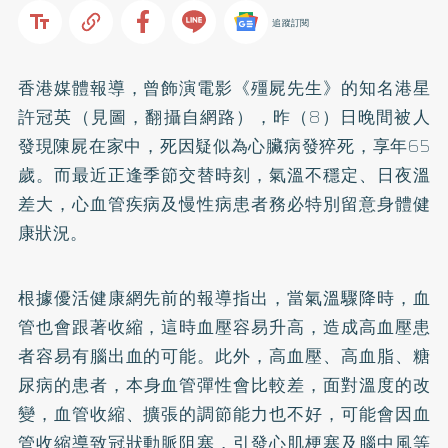
追蹤訂閱
香港媒體報導，曾飾演電影《殭屍先生》的知名港星
許冠英（見圖，翻攝自網路），昨（8）日晚間被人
發現陳屍在家中，死因疑似為
心臟病
發猝死，享年65
歲。而最近正逢季節交替時刻，氣溫不穩定、日夜溫
差大，心血管疾病及慢性病患者務必特別留意身體健
康狀況。
根據優活健康網先前的報導指出，當氣溫驟降時，血
管也會跟著收縮，這時血壓容易升高，造成
高血壓
患
者容易有腦出血的可能。此外，高血壓、
高血脂
、
糖
尿病
的患者，本身血管彈性會比較差，面對溫度的改
變，血管收縮、擴張的調節能力也不好，可能會因血
管收縮導致冠狀動脈阻塞，引發心肌梗塞及腦
中風
等