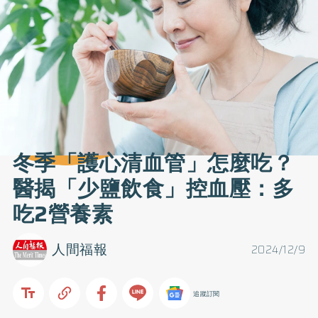
冬季「護心清血管」怎麼吃？
醫揭「少鹽飲食」控血壓：多
吃2營養素
人間福報
2024/12/9
追蹤訂閱