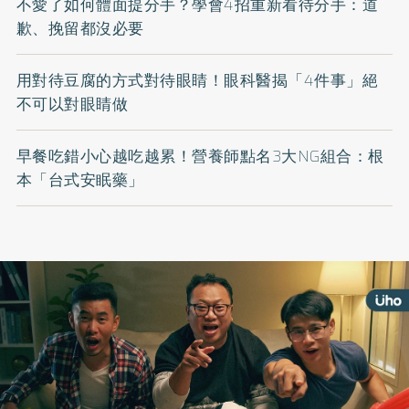
不愛了如何體面提分手？學會4招重新看待分手：道
歉、挽留都沒必要
用對待豆腐的方式對待眼睛！眼科醫揭「4件事」絕
不可以對眼睛做
早餐吃錯小心越吃越累！營養師點名3大NG組合：根
本「台式安眠藥」