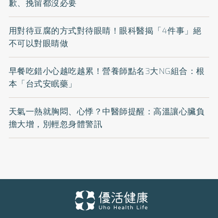
歉、挽留都沒必要
用對待豆腐的方式對待眼睛！眼科醫揭「4件事」絕
不可以對眼睛做
早餐吃錯小心越吃越累！營養師點名3大NG組合：根
本「台式安眠藥」
天氣一熱就胸悶、心悸？中醫師提醒：高溫讓心臟負
擔大增，別輕忽身體警訊