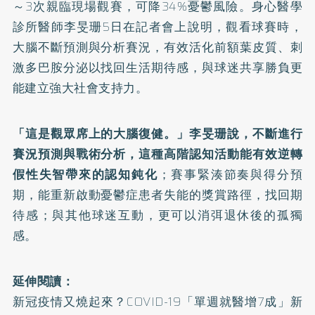
～3次親臨現場觀賽，可降34%憂鬱風險。身心醫學
診所醫師李旻珊5日在記者會上說明，觀看球賽時，
大腦不斷預測與分析賽況，有效活化前額葉皮質、刺
激多巴胺分泌以找回生活期待感，與球迷共享勝負更
能建立強大社會支持力。
「這是觀眾席上的大腦復健。」李旻珊說，不斷進行
賽況預測與戰術分析，這種高階認知活動能有效逆轉
假性失智帶來的認知鈍化
；賽事緊湊節奏與得分預
期，能重新啟動憂鬱症患者失能的獎賞路徑，找回期
待感；與其他球迷互動，更可以消弭退休後的孤獨
感。
延伸閱讀：
新冠疫情又燒起來？COVID-19「單週就醫增7成」新