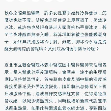
秋冬之際氣溫驟降，許多女性雙手始終冷得像冰，怎
麼搓也搓不暖。雙腳也是即使穿上厚厚襪子，仍然冷
冰冰。或許您也發現身邊老人家直抱怨手腳冰冷，甚
至半夜凍醒而無法入睡，就算增加衣被也僅能暖暖身
子，始終無法擺脫冰冷手腳。難道手腳冰冷永遠是提
醒天氣轉涼的警報嗎？又到底為何會手腳冰冷呢？
臺北市立聯合醫院林森中醫院區中醫科醫師黃浩瑞表
示，當人體處於寒冷環境時，會產生一連串的生理反
應以保持體溫恆定。首先藉由皮膚及腦中樞的溫度感
覺接受器感受外界溫度變化，隨即將訊息傳遞至下視
丘和腦幹中樞，造成自律交感神經亢奮，使得週邊血
管收縮，以減少體熱流失，同時也增加新陳代謝速率
以產生熱量。如果此時週邊血管收縮太過，導致四肢