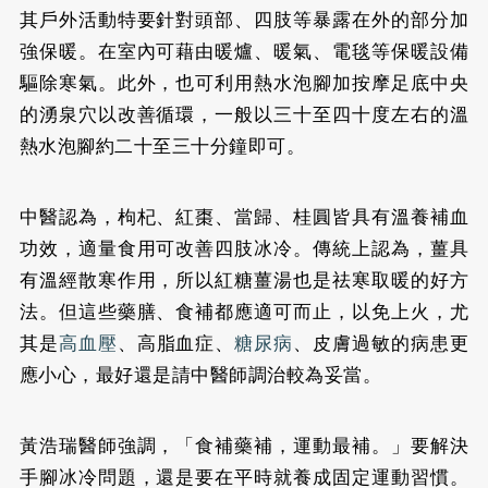
其戶外活動特要針對頭部、四肢等暴露在外的部分加
強保暖。在室內可藉由暖爐、暖氣、電毯等保暖設備
驅除寒氣。此外，也可利用熱水泡腳加按摩足底中央
的湧泉穴以改善循環，一般以三十至四十度左右的溫
熱水泡腳約二十至三十分鐘即可。
中醫認為，枸杞、紅棗、當歸、桂圓皆具有溫養補血
功效，適量食用可改善四肢冰冷。傳統上認為，薑具
有溫經散寒作用，所以紅糖薑湯也是祛寒取暖的好方
法。但這些藥膳、食補都應適可而止，以免上火，尤
其是
高血壓
、高脂血症、
糖尿病
、皮膚過敏的病患更
應小心，最好還是請中醫師調治較為妥當。
黃浩瑞醫師強調，「食補藥補，運動最補。」要解決
手腳冰冷問題，還是要在平時就養成固定運動習慣。