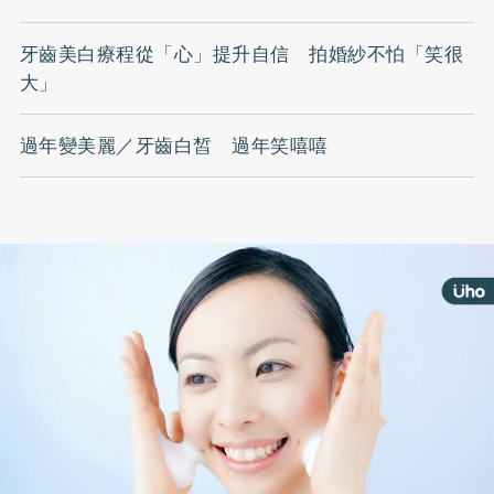
牙齒美白療程從「心」提升自信 拍婚紗不怕「笑很
大」
過年變美麗／牙齒白皙 過年笑嘻嘻