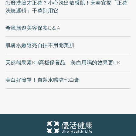
怎麼洗臉才正確？小心洗出敏感肌！宋奉宜揭「正確
洗臉邏輯」千萬別用它
希臘旅遊美容保養Q＆A
肌膚水嫩透亮自拍不用開美肌
天然熊果素KO高檔保養品 美白用喝的效果更OK
美白好簡單！自製水噹噹七白膏