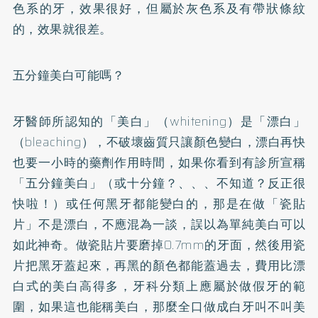
色系的牙，效果很好，但屬於灰色系及有帶狀條紋
的，效果就很差。
五分鐘美白可能嗎？
牙醫師所認知的「美白」（whitening）是「漂白」
（bleaching），不破壞齒質只讓顏色變白，漂白再快
也要一小時的藥劑作用時間，如果你看到有診所宣稱
「五分鐘美白」（或十分鐘？、、、不知道？反正很
快啦！）或任何黑牙都能變白的，那是在做「瓷
貼
片
」不是漂白，不應混為一談，誤以為單純美白可以
如此神奇。做瓷貼片要磨掉0.7mm的牙面，然後用瓷
片把黑牙蓋起來，再黑的顏色都能蓋過去，費用比漂
白式的美白高得多，牙科分類上應屬於做
假牙
的範
圍，如果這也能稱美白，那麼全口做成白牙叫不叫美