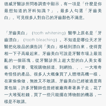
德威牙醫診所問卷調查中顯示，有一項是「什麼是你
最想知道的牙科知識？」，最多人勾選「
牙齒美
白
」。可見很多人對自己的牙齒顏色不滿意。
「牙齒美白」（tooth whitening）醫學上原名是「牙
齒漂白」（tooth bleaching）。不知道是哪位天才牙
醫把化妝品的廣告詞「美白」移植到漂白來，使得賣
相一下子高級起來。牙齒美白可說是牙醫市場上最混
亂的一個區塊，從牙醫診所上超大型的白人美女看
板，到牙膏、電視購物頻道、到網拍、、、一大堆奇
奇怪怪的產品。很多人大概像買了人體增高機一樣，
在家偷偷做，無效又不敢講。牙齒美白已經被過度商
業包裝，許多牙醫師也曾經被廠商牽著鼻子走，花了
一大堆冤枉錢，買了一些只能擺在博物館的機器，一
樣是不敢講。