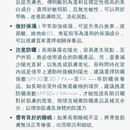
且提亮膚色。傳明酸則為溫和且穩定性很高的美
白成分，適用於敏弱肌，且無光敏性，可以用於
早晚，改善肌膚暗沉、淡化斑點。
做好保濕：
平常加強保濕，可提升美白效果，玻
尿酸、維他命B3、角鯊烷等為溫和的保濕成分，
可以視膚質來選擇相關保養品。
注意防曬：
長期暴露在陽光，容易產生斑點，至
戶外前，務必使用適合的防曬產品。另，盡量減
少陽光直射，以免造成肌膚老化。長時間待在室
內或是僅早上通勤時接觸到陽光，建議選擇防曬
係數SPF20至30 / PA++至PA +++等防曬保養
品。如長期在室外或無遮蔽物的場所，建議挑選
防曬係數SPF50+ / PA++++，才能抵擋長期日曬
對於肌膚的危害。視情況補擦防曬產品及補充水
分，以增加肌膚及身體的防護力
需有良好的睡眠：
如果長期睡眠不足，將導致肌
膚無法正常修復，出現暗沉和細紋。