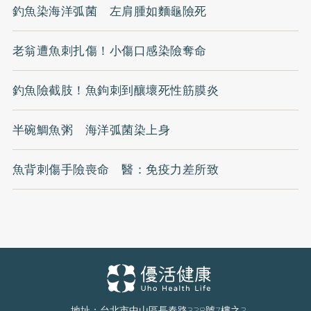
釣魚染海洋弧菌 左肩腫如麵龜險死
老翁遭魚刺扎傷！小傷口感染險奪命
釣魚險截肢！魚鉤刺到釀壞死性筋膜炎
半碗鯛魚粥 海洋弧菌染上身
魚背刺傷手險喪命 醫：免疫力差所致
地址：台北市中山區長春路328號7樓之2