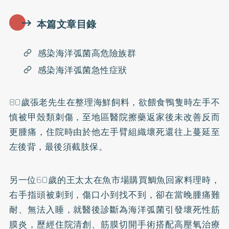
本篇文章目錄
感染海洋弧菌高危險族群
感染海洋弧菌急性症狀
80歲張老先生在整理海鮮飼料，欲餵食鴨隻時左手不
慎被甲殼類刺傷，至地區醫院擦藥返家後未改善反而
更腫痛，住院時由於他左手臂組織壞死還往上蔓延至
左後背，最後須截肢保。
另一位60歲的王太太在魚市場購買鯛魚回家料理時，
右手指頭被刺到，傷口小到找不到，卻在當晚腫痛難
耐、無法入睡，就醫後診斷為海洋弧菌引發壞死性筋
膜炎，歷經住院清創、筋膜切開手術搭配高壓氧治療