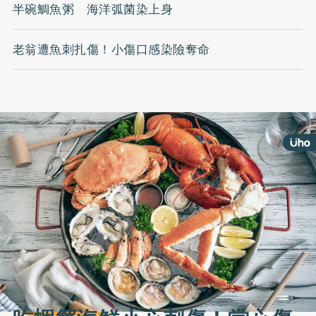
半碗鯛魚粥 海洋弧菌染上身
老翁遭魚刺扎傷！小傷口感染險奪命