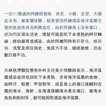
一位80幾歲的阿嬤因發燒、休克、小腿、足背、大腿
起水泡，被家屬送醫，檢查發現阿嬤感染海洋弧菌引
發的敗血性休克和菌血症，由於阿嬤身上沒有傷口，
經詢問家屬
生活史，懷疑可能是吃下未煮熟的蚵仔麵
線，經由腸胃道感染。由於阿嬤同時有
肝硬化
、
糖尿
病
、洗腎及癌症病史，免疫力不佳，雖經搶救，仍在
數日後不治。
大林慈濟醫院整形外科主任黃介琦醫師表示，海洋弧
菌感染途徑包括吃下未煮熟、含有海洋弧菌的食物，
如蚵仔、蝦蟹、甲殼類等，或是身上的傷口接觸到含
菌的海水、海鮮，在海邊接觸海水產生傷口、被海水
魚魚刺刺到等，都可能因而感染海洋弧菌。