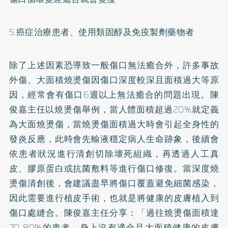
5.癌症治療患者、使用類固醇及免疫製劑藥物者
除了上述因素恐導致一般傷口無法癒合外，許多事故
外傷、大面積燒燙傷因傷口深度較深且面積過大等原
因，經常會有傷口6週以上無法癒合的問題出現。陳
俊嘉主任以燒燙傷舉例，當人體面積超過20%就定義
為大面燒燙傷，當燒燙傷面積過大時會引起全身性的
發炎反應，此時會先輸液穩定病人生命跡象，後續會
依患者狀況進行清創切除壞死組織，再透過人工真
皮、膠原蛋白或抗菌敷料等進行傷口修復。當深度燒
燙傷清創後，會建議盡早將傷口覆蓋避免細菌感染，
因此需要進行植皮手術，也就是將健康的皮膚植入到
傷口處縫合。陳俊嘉主任分享：「過往燒燙傷面積達
70-80%的患者，身上沒有適合且大面積健康的皮膚