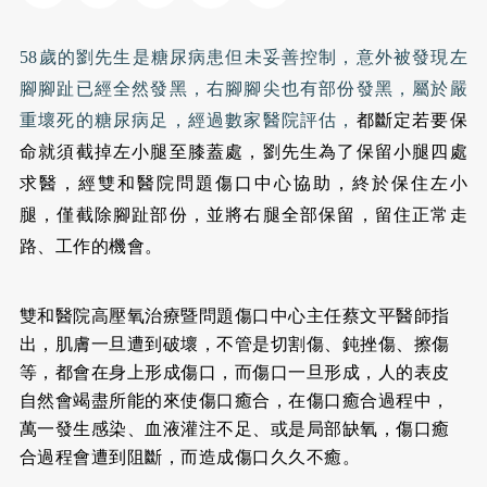
58歲的劉先生是
糖尿病
患但未妥善控制，意外被發現左
腳腳趾已經全然發黑，右腳腳尖也有部份發黑，屬於嚴
重壞死的糖尿病足，經過數家醫院評估，
都斷定若要保
命就須截掉左小腿至膝蓋處，劉先生為了保留小腿四處
求醫，經雙和醫院問題傷口中心協助，終於保住左小
腿，僅截除腳趾部份，並將右腿全部保留，留住正常走
路、工作的機會。
雙和醫院高壓氧治療暨問題傷口中心主任蔡文平醫師指
出，肌膚一旦遭到破壞，不管是切割傷、鈍挫傷、擦傷
等，都會在身上形成傷口，而傷口一旦形成，人的表皮
自然會竭盡所能的來使傷口癒合，在傷口癒合過程中，
萬一發生感染、血液灌注不足、或是局部缺氧，傷口癒
合過程會遭到阻斷，而造成傷口久久不癒。