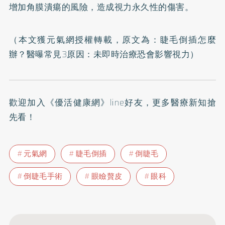
增加角膜潰瘍的風險，造成視力永久性的傷害。
（本文獲元氣網授權轉載，原文為：
睫毛倒插怎麼
辦？醫曝常見3原因：未即時治療恐會影響視力
）
歡迎加入
《優活健康網》line好友
，更多醫療新知搶
先看！
元氣網
睫毛倒插
倒睫毛
倒睫毛手術
眼瞼贅皮
眼科