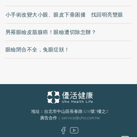
小手術改變大小眼、眼皮下垂困擾 找回明亮雙眼
男罹眼瞼皮脂腺癌！眼瞼遭切除怎辦？
眼瞼閉合不全，兔眼症狀！
地址：台北市中山區長春路328號7樓之2
廣告合作：
service@uho.com.tw