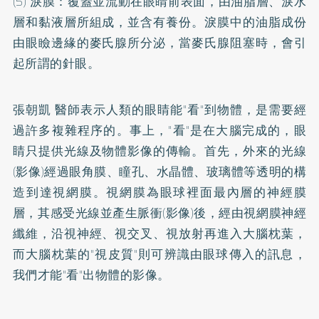
(5) 淚膜：覆蓋並流動在眼睛前表面，由油脂層、淚水
層和黏液層所組成，並含有養份。淚膜中的油脂成份
由眼瞼邊緣的麥氏腺所分泌，當麥氏腺阻塞時，會引
起所謂的針眼。
張朝凱 醫師表示人類的眼睛能"看"到物體，是需要經
過許多複雜程序的。事上，"看"是在大腦完成的，眼
睛只提供光線及物體影像的傳輸。首先，外來的光線
(影像)經過眼角膜、瞳孔、水晶體、玻璃體等透明的構
造到達視網膜。視網膜為眼球裡面最內層的神經膜
層，其感受光線並產生脈衝(影像)後，經由視網膜神經
纖維，沿視神經、視交叉、視放射再進入大腦枕葉，
而大腦枕葉的"視皮質"則可辨識由眼球傳入的訊息，
我們才能"看"出物體的影像。