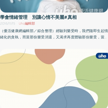
後，官方在溫州發布新聞，鐵道部新聞發言人王勇平被問到「為何
救援宣告結束後仍發現一名生還兒童」時，他是這麼說的：「不管
你信不信，我反正信了。」這句話出來以後，受到強烈的抨擊，很
學會情緒管理 別讓心情不美麗#真相
快遭到被調職的命運。當年中國網財經和百度新聞合作推出二○一一
2016/11/15
Uho編輯部
年十大新聞語錄，這句「不管你信不，我反正信了。」名列年度十
（優活健康網編輯部／綜合整理）經驗到樂受時，我們隨即生起情
大新聞語錄榜首，反映了中國人對於政府權威、公僕的質疑，也折
緒化的貪執，而當那份樂受消退，又渴求再度體驗那份樂受，當我
射荒唐的社會現實和特權者扭曲心態，粗俗點說，如果這話能信，
們經驗到不愉快的感受，則萌生厭惡，自然而然覺得不高興，想要
狗屎都能吃了。但仔細想想，當事態失去控制的時候，我們傾向願
擺脫那份不快的感覺，內心的平和因此再度受到干擾，當我們的感
意相信明顯的謊言，像是被捉姦在床的丈夫說天氣冷，衣服溼了，
受是中庸的，不苦不樂或者不感興趣，則會生起無明（無知）：漠
只好跟同事蓋棉被純聊天；被網路詐騙的單身女子，相信網路另一
視周遭發生的狀況，也不想去面對真相。心理不滿足 應有盡有卻
邊有一個愛她的男人等著送錢營救；阿嬤相信孝順的孫子，一定是
不快樂小時候你或許喜愛或渴求冰淇淋、巧克力和蛋糕，你會想：
因為壞朋友唆使，才會變成殺人犯。「信」的話，日子還過得下
「等我長大以後，我想要吃的冰淇淋、巧克力和蛋糕就應有盡有
去，所以就心一橫，牙一咬，無論多麼荒謬，什麼都能信。事實，
了，到時我就會很快樂！」現在，你想要的冰淇淋、巧克力和蛋糕
突然變得不重要了。反正我就是不信但一打開網路，看到所謂的鄉
都一應俱全了，但你還是不滿足。由於這些都無法令你滿足，所以
民文化與鄉民正義，卻又呈現另一個極端，什麼都不能信，就算再
你就決定要有一部車子、一棟房子、一部電視、一位先生或太太，
多的證據擺在眼前，也沒有用。事實對這些人來說，也不重要。比
你還要有幾個孩子和一份好工作，認為那樣一來，你就會快樂了，
如有人說「狗屎不能吃」，立刻就會有典型的鄉民回嗆：「狗屎乃
現在，這一切都應有盡有了，你的車子卻成了一個麻煩，房子是個