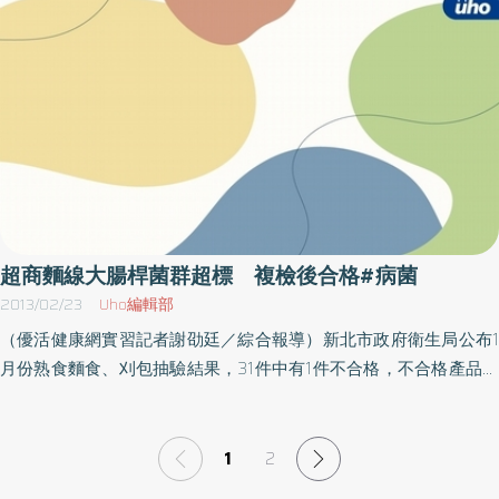
性新型隱球菌感染併發遠端股骨感染，雖然經抗黴菌藥物治療後，
症狀已獲得改善，但仍持續於門診追蹤。臺北市立聯合醫院中興院
區骨科醫師黃銘哲表示，隱球菌屬是一種真菌，新型隱球菌為其中
一種，也是最常見的人類致病菌種，經由接觸或吸入被鳥類污染的
土壤塵埃而進入體內，後經血液循環至其他器官，肺部及中樞神經
系統是最容易被侵犯的部位。黃銘哲說，隱球菌感染在正常健康的
人體身上很罕見，遭到感染的病患本身大多有免疫功能低下問題，
例如遭受HIV病毒或結核菌感染、癌症患者、類骨瘤患者、接受器官
移植後長期使用免疫抑制藥物的病人等為高危險群。林同學則是因
為長時間接受類固醇治療而導致自身免疫力下降，因此才受到隱球
超商麵線大腸桿菌群超標 複檢後合格#病菌
菌的伺機性感染。黃銘哲指出，目前治療原則主要還是以抗黴菌藥
2013/02/23
Uho編輯部
物為主，若是藥物治療效果不佳，則需輔以清創手術治療。最重要
（優活健康網實習記者謝劭廷／綜合報導）新北市政府衛生局公布1
的還是提高警覺，不要輕忽長久不癒的腫痛，最好及早尋求專科醫
月份熟食麵食、刈包抽驗結果，31件中有1件不合格，不合格產品為
師協助，以免造成治療上的延遲。
「新店區7－11正民門市」販售的薑母鴨麵線，檢出大腸桿菌群超
標，經複抽檢驗後合格。食品藥物管理科長林冠蓁指出，大腸桿菌
及大腸桿菌群常被用來作為監測食品是否遭受污染，或製程有無衛
1
2
生缺失的重要指標。大腸桿菌及大腸桿菌群如超過標準，則表示食