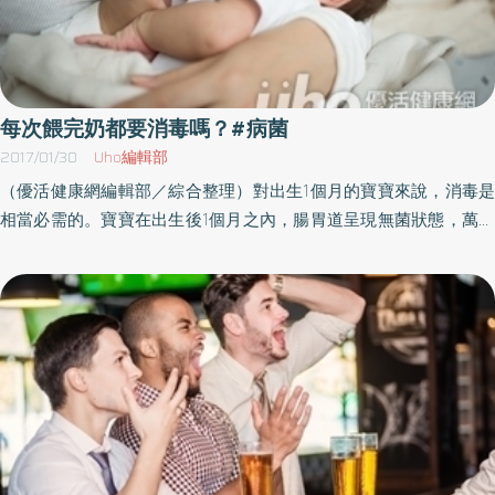
每次餵完奶都要消毒嗎？#病菌
2017/01/30
Uho編輯部
（優活健康網編輯部／綜合整理）對出生1個月的寶寶來說，消毒是
相當必需的。寶寶在出生後1個月之內，腸胃道呈現無菌狀態，萬一
病菌入侵就會生病，所以最好能每餐消毒奶瓶，但是等滿月過後有
腸道益菌之後，只要用自來水清洗即可。每次餵完奶應馬上清洗奶
瓶為了避免寶寶生病，我建議你最好在每次餵完奶就馬上清洗或消
毒奶瓶，以防配方奶滋生細菌。你可以把水放入奶瓶中，然後再分
別清洗奶嘴及奶瓶，使用刷子輔助，確保瓶中不會留下任何殘留
物。4種消毒奶瓶的方法清洗奶嘴的時候，要先用清水沖乾淨，並把
奶嘴翻轉過來，確定奶嘴孔沒有堵住，然後再用下面的方法來消毒
奶瓶和奶嘴。1） 煮沸法／把奶瓶及奶嘴等放在一個大的鍋子裡，
裝滿水後煮10分鐘即可。2） 消毒藥片或是消毒水法／把餵食器具