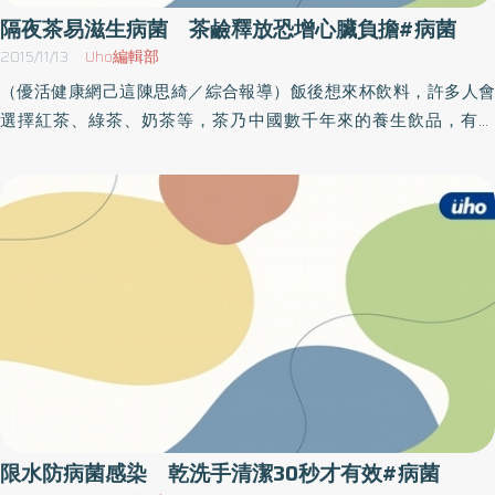
鮮／年節食品挑選原則：‧ 看標示／包括食品的品名、產地、有效
隔夜茶易滋生病菌 茶鹼釋放恐增心臟負擔#病菌
日期。‧ 看外觀／顏色有無過白、太鮮豔、有無發霉。‧ 看環境／
2015/11/13
Uho編輯部
擺放食品溫度低於冷藏線。‧ 聞味道／有無異味、有無破損，才能
（優活健康網己這陳思綺／綜合報導）飯後想來杯飲料，許多人會
避免把問題食品吃下肚。2） 慎選年菜且適量攝取／以糙米、燕
選擇紅茶、綠茶、奶茶等，茶乃中國數千年來的養生飲品，有利
麥、地瓜、芋頭等取代白飯或油飯增加纖維的攝取。可多以植物性
尿、提神醒腦、消除疲勞、增強耐力等藥理效果；那如果茶喝不
蛋白質(豆類及豆製品：豆腐豆乾等等)、魚肉、雞肉、瘦肉取代三層
完，隔天還能喝嗎？坊間流傳「喝隔夜茶會致癌」，讓許多人喝的
肉、蹄膀、豬皮等高脂肪的肉類及炸丸子、香腸、臘肉、醃肉等加
心驚驚，部立南投醫院蕭曉安營養師表示，這是錯誤觀念，目前並
工肉品。3） 零食點心應節制／堅果類是年節零食常見的食品，也
無研究證實隔夜茶會致癌，但仍建議即泡即喝最適當。茶湯酸敗長
往往是最大的陷阱之一，攝取過量容易使熱量攝取過多造成體重急
菌 恐影響身體健康隨著健康意識的抬頭，近年來健康食品盛行，
速增加與血脂方面問題。4） 飲酒勿過量／過年春酒聚會，難免會
茶類的保健功效也受多數民眾認同，「喝茶有益健康」的觀念不脛
飲酒助興，但要注意飲酒量，建議每日攝取不要超過30g酒精，若以
而走。蕭曉安營養師指出，茶葉中含有糖類、蛋白質、氨基酸等營
4%酒精濃度的啤酒計算約750cc，40%的烈酒約80cc，女性建議攝
養物質，茶葉沖泡過後之茶湯如放置過久，除了維生素大多已喪失
取量則為上述1/2。
外，易有微生物孳生之虞，進而導致茶湯變質酸敗，如果遇有害病
菌，就會影響到身體健康。另外茶湯所含的茶鹼與單寧等物質的釋
放量，也因為放置時間過久、過高之外，其中對於茶鹼敏感者，可
能會導致心律不齊，增加心臟負擔等副作用。蕭曉安營養師表示，
限水防病菌感染 乾洗手清潔30秒才有效#病菌
要發揮茶的功效，以及品嘗茶的真正味道，以即泡即喝為佳，建議