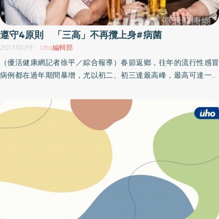
放在一個大的容器中，裝滿水，然後放入消毒藥片或是消毒水，放
置30分鐘。3） 蒸鍋消毒法／利用水蒸氣來消毒餵食器具的的電
器，每次使用約花10分鐘。4） 微波爐消毒法／使用一種特別的消
遵守4原則 「三高」不再攬上身#病菌
毒器皿，可以放進微波爐中使用，每次約花費5分鐘，使用前要先確
2017/01/19
Uho編輯部
認你的奶嘴及奶瓶是否可以放進微波爐，使用時要把奶嘴和瓶身分
（優活健康網記者徐平／綜合報導）春節返鄉，往年的流行性感冒
離。寶寶出遊時 直接換奶嘴可防細菌清楚了奶瓶及奶嘴的選擇及
病例都在過年期間暴增，尤以初二、初三達最高峰，最高可達一日
清洗之後，我提供你一個小訣竅，因為一般奶嘴比較容易咬壞，所
近400人，雖然今年冬天不如往年冷，但是流感肆虐仍為現在進行
以你不妨可以多準備一些奶嘴，這樣的話，當寶寶漸漸長大，只要
式，提醒年長者、有慢性病患者及孕婦、小孩，仍要小心避免染
換掉奶嘴就可以，不用換掉整個奶瓶，這是比較實惠的作法。或者
病，出門戴口罩勤洗手，公共場所少去，注意行車安全，勿暴飲暴
是當你帶寶寶出遊時，沒有辦法清洗或消毒，直接換一個奶嘴也是
食及飲酒過量，保持起居正常是遠離疾病的不二法門。 腹痛無法馬
不錯的方法。（本文摘自／健康‧育兒一定要知道的大小事／台灣廣
上到院可先空腹一段時間台東馬偕急診室主任王仲毅表示，每年過
廈出版）
年急診量約是平常日的3.5倍，若是出現輕微的感冒症狀，多休息、
多喝水。症狀若有緩解，腹痛時若無法即時趕到醫院，也可先空腹
一段時間，大多會改善。但以上症狀若無法緩解及改善，當然仍要
就醫尋求醫療協助。另外，年節期間避免不了美食當前，飲食無節
制，暴飲暴食的後果除容易讓體重上升，嚴重更容易讓「三高」攬
上身，營養師張家豪也提供4點建議當作參考：1） 注意衛生及新