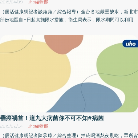
2015/04/09
Uho編輯部
在喝隔夜茶時，需注意自身的狀況，以防飲茶保健的美意大打折
（優活健康網記者談雍雍／綜合報導）全台各地嚴重缺水，新北市
扣。
部份地區自8日起實施限水措施，衛生局表示，限水期間可以利用酒
精性乾洗手液，或使用肥皂及少量清水來清潔雙手，落實「濕搓沖
捧擦」五步驟及「內外夾弓大立完」搓洗20至30秒的技巧，可避免
病菌經雙手感染傳染病。衛生局簡任技正李佳琪說明，限水期間，
民眾可能因缺水而忽略了洗手的重要，尤其是如廁後、吃東西前、
看病後、外出返家後更要落實正確的洗手方法。在限水期間，如轉
開水龍頭還有水，仍請依「濕、搓、沖、捧、擦」的步驟及「內外
夾弓大立完」搓洗技巧清潔雙手。酒精含量需60%以上 3毫升量搓
洗使用肥皂和清水洗手是減少手上微生物數量最好的方法，但是如
果無法取得肥皂和清水的時候，可使用酒精含量60%至95%的乾洗
手液搭配洗手技巧搓洗雙手，可有效避免致病菌經由雙手造成感
染。李佳琪特別提醒，使用酒精性乾洗手液清潔雙手時，至少需用2
至3毫升的量來搓洗，約20至30秒搓乾雙手才有效，所以正確使用
罹癌禍首！這九大病菌你不可不知#病菌
酒精性乾洗手液，才能有效殺死許多微生物，達到清潔雙手的目
2015/02/04
Uho編輯部
的，減少病菌感染機會。
（優活健康網記者陳承璋／綜合整理）抽菸喝酒熬夜亂吃，眾所皆