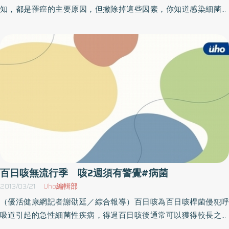
知，都是罹癌的主要原因，但撇除掉這些因素，你知道感染細菌或
病毒，也是罹患癌症的禍首嗎？根據國際抗癌聯盟指出，約兩成的
罹癌原因，都與病毒或細菌感染相互關聯，台灣癌症基金會執行長
賴基銘說，有九大類病菌最易引起癌症，包括從國人所熟悉的BC肝
炎，到較為陌生的乳突病毒與幽門桿菌，都是肝癌、子宮頸癌、胃
癌的導火線。八成女性曾感染過人類乳突病毒這九種病毒依序為哪
一些？賴基銘說，B型肝炎病毒及C型肝炎病毒所引起的肝癌、人類
乳突病毒（HPV）引起的子宮頸癌、人類泡疹病毒第四型（EBV）引
起的伯基特氏淋巴瘤、人類免疫缺陷病毒（HIV）引起的卡波西氏肉
瘤、幽門桿菌引起的胃癌、肝吸蟲引起的膽管癌、血吸蟲引起的膀
胱癌、以及第一型人類T細胞白血病病毒所引起的成人T細胞白血
病。舉例而言，幽門桿菌與胃癌的關聯性，根據統計，歐盟每年約
有八萬人確診胃癌，其中四分之三的病例都被認為與胃癌相關，
百日咳無流行季 咳2週須有警覺#病菌
又，人類乳突病毒對於女性的影響更鉅，粗估，高達八成的女性，
2013/03/21
Uho編輯部
終其一生都曾受感染，性交為主要傳染途徑，近乎於百分之百的子
（優活健康網記者謝劭廷／綜合報導）百日咳為百日咳桿菌侵犯呼
宮頸癌，都是此病毒所引起，也因此女性應有「只要有過性行為，
吸道引起的急性細菌性疾病，得過百日咳後通常可以獲得較長之免
就須做子宮頸抹片檢查」的觀念。九種病毒 BC肝最嚴重此外，甚
疫力，但無研究顯示可終生免疫。基隆市仁愛區衛生所表示，大部