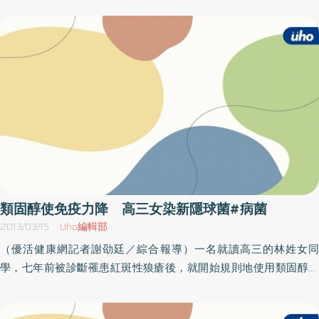
為國人所知的且大流行的BC肝炎，也是肝癌的主因，約六成肝癌患
份病患都不會引起併發症，但是營養狀況不良病患與併有許多腸道
者都合併罹患C肝，B肝帶原者罹患肝癌的風險，更是常人的近百倍
及呼吸道感染的病患及6個月以下嬰幼兒，是併發症與死亡的高危險
以上，然而，我國BC肝炎帶原者，就高達三百萬人左右，不免令人
群。基隆市仁愛區衛生所指出，百日咳沒有流行季節，病患多半是5
感到憂心。 賴醫師說，事實上，由於病毒或細菌性感染所導致的癌
歲以下兒童， 好發年齡主要在6個月以下嬰幼兒，家中有6個月以下
症，是可以透過實施接種疫苗等策略，以及改變生活方式、採取安
幼兒之民眾，持續咳嗽二週以上，應提高警覺，避免與家人密切接
全性行等控制措施來加以預防，因此國人應該更為重視疫苗的重要
觸，並戴上口罩儘速就醫，以利及時治療。基隆市仁愛區衛生所表
性，以及遵循正確的生活方式，來降低罹癌風險。也提醒BC肝炎帶
示，預防百日咳有效的方法包含：一、按時接種百日咳疫苗二、維
原者、胃酸易過多者、所有女性，都能留意定期篩檢的重要性，才
持良好的個人及環境衞生三、保持室內空氣流通，避免長期處於密
能遠離癌症。
閉、過度擁擠、通風不良的場所四、保持雙手清潔，並正確洗手
五、遵循呼吸道衛生與咳嗽禮節六、病患與照顧者應妥善處理口鼻
分泌物，並於處理後立即洗手基隆市仁愛區衛生所曾舜玲主任表
類固醇使免疫力降 高三女染新隱球菌#病菌
示，目前政府提供2個月、4個月、6個月及18個月大幼兒免費接種
2013/03/15
Uho編輯部
白喉、破傷風、非細胞性百日咳、b型嗜血桿菌及不活化小兒麻痺五
（優活健康網記者謝劭廷／綜合報導）一名就讀高三的林姓女同
合一疫苗，並提供乙劑減量破傷風白喉非細胞性百日咳混合疫苗，
學，七年前被診斷罹患紅斑性狼瘡後，就開始規則地使用類固醇做
於國小一年級入學新生前接種，呼籲家長多加留意。
控制。前幾個月突然出現左膝有局部腫痛的現象，行走時症狀還會
加劇，她不敢輕忽，前往聯合醫院就醫。經醫院檢查，確診為全身