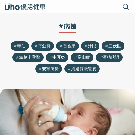
#病菌
毒油
奇亞籽
百香果
針眼
三伏貼
魚刺卡喉嚨
中耳炎
高山症
酒精代謝
安寧病房
周邊靜脈營養