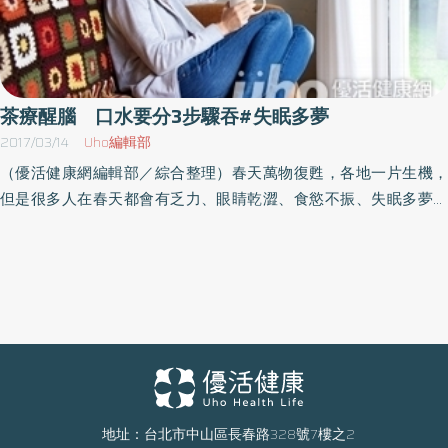
茶療醒腦 口水要分3步驟吞#失眠多夢
2017/03/14
Uho編輯部
（優活健康網編輯部／綜合整理）春天萬物復甦，各地一片生機，
但是很多人在春天都會有乏力、眼睛乾澀、食慾不振、失眠多夢、
易怒等不舒服的感覺，這些症狀正是肝臟問題的外在表現。 春季陽
氣生發，而人體的肝臟也剛好具有生發的特點，所謂春季主肝，便
是這個道理。肝氣不足眼乾厭食 肝氣過旺煩躁易怒肝臟在春季承
擔著更多調節機體平衡的工作，為此需要足夠的肝氣。當肝氣不能
滿足身體需要，就會出現全身不適的症狀，譬如眼乾、厭食、疲乏
無力。肝氣過旺，則煩躁易怒，患肝病的人，在春季病情多半會加
重。2010年春天，我在北京待了一段時間，其間，北京電視臺的一
位知名主持人多次來到康復中心調理身體，我親自為她看診。素顏
的她看起來愁眉不展，有很多心事似的，而且嘴唇乾乾的，完全不
地址：台北市中山區長春路328號7樓之2