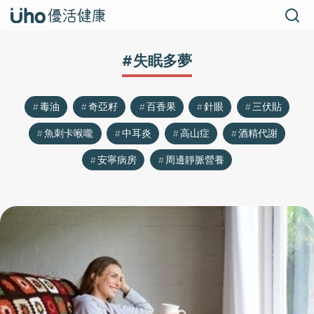
#失眠多夢
毒油
奇亞籽
百香果
針眼
三伏貼
魚刺卡喉嚨
中耳炎
高山症
酒精代謝
安寧病房
周邊靜脈營養