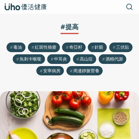
#提高
毒油
紅斑性狼瘡
奇亞籽
針眼
三伏貼
魚刺卡喉嚨
中耳炎
高山症
酒精代謝
安寧病房
周邊靜脈營養