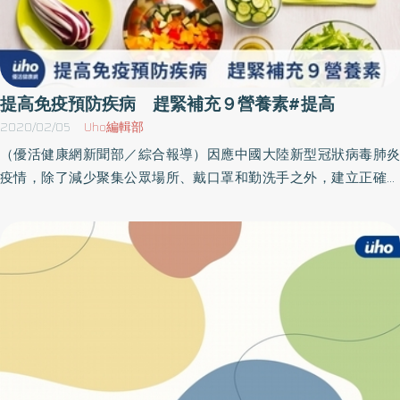
提高免疫預防疾病 趕緊補充９營養素#提高
2020/02/05
Uho編輯部
（優活健康網新聞部／綜合報導）因應中國大陸新型冠狀病毒肺炎
疫情，除了減少聚集公眾場所、戴口罩和勤洗手之外，建立正確的
飲食習慣和觀念是預防疾病的手段之一。然而，目前外食族居多，
額外補充營養素來調節免疫功能，進而預防疾病也越來越受到重
視。國軍桃園總醫院風濕免疫科主任沈明忠醫師表示，體內免疫系
統，可分為三大環節：粘膜屏障（如皮膚、眼睛、呼吸道、消化道
黏膜組織）、非特異免疫機制（如巨噬細胞、單核球），以及特異
性免疫機制（如T淋巴細胞毒殺、B淋巴細胞）。調解免疫系統所需
要的營養素 維生素A：是T淋巴細胞生長、分化與活化過程不可缺少
的。一旦缺乏，淋巴細胞增殖能力下降，T淋巴細胞輔助B淋巴細胞
產生抗體的能力也會下降。常規補充劑量為2500-7500 IU。 維生素