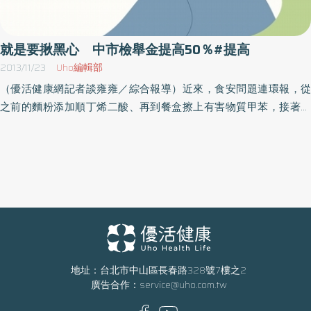
B群：是呼吸道和消化道及其他含有管壁和內腔的器官，修復上皮細
胞層的關鍵營養素。生活壓力大、熬夜和大量腦力活動等，都會消
耗很多維生素B。 維生素C：促進淋巴細胞增殖，增強吞噬細胞的活
就是要揪黑心 中市檢舉金提高50％#提高
性與自然殺傷細胞的活性，提高體內抗體，補體的含量與活性，而
2013/11/23
Uho編輯部
維持最佳免疫狀態的維生素C的需求量遠遠大於機體最佳生長的需求
（優活健康網記者談雍雍／綜合報導）近來，食安問題連環報，從
量。根據國際分子矯正醫學會的建議是每天至少3公克。 維生素D：
之前的麵粉添加順丁烯二酸、再到餐盒擦上有害物質甲苯，接著油
能支持免疫系統，國際分子矯正醫學會建議每天125微克(5000 IU)持
品添加銅葉綠素，一連串的業者黑心事件，皆由勇敢、正義的員工
續兩週，之後每天維持50微克(2000 IU)。每天125微克(5000IU)持
蒐證報料，才能順利揭發黑心食品，杜絕民眾繼續食下肚。因此，
續兩週，兩週之後維持每天50微克(2000IU)每天125微克(5000IU)
臺中市衛生局為了揭露黑心業者真面目，邀請勞工局、法制局及各
持續兩週，兩週之後維持每天50微克(2000IU) 維生素E：在淋巴細
食品公會、議員、產官學者共同討論「臺中市檢舉重大違反食品安
胞中的含量比紅血球中高十倍，缺乏時，淋巴細胞增殖能力不正
全衛生案件獎勵辦法草案」，將檢舉獎金提高至50%，鼓勵員工踴
常，巨噬細胞的吞噬能力也會下降。 鋅：缺乏時，T淋巴細胞減少和
躍出面檢舉食品不法。衛生局局長黃美娜呼籲，杜絕黑心食品安
巨噬細胞功能異常。國際分子矯正醫學會建議每天20毫克。 硒：是
全，需要市民共同參與，民眾可透過郵寄、或是撥打食安檢舉專
穀胱甘肽過氧化物酶活性所必須的，對清除自由基有重要作用，缺
線，將相關事證提供給衛生局。
乏時會導致免疫力低下。根據國際分子矯正醫學會建議每天100微
地址：台北市中山區長春路328號7樓之2
克。 鎂、鐵、銅：對免疫系統都有支持作用。其中鎂建議每天400
廣告合作：
service@uho.com.tw
毫克。 魚油：每天500-6000毫克。充足營養素 助降低感染風險