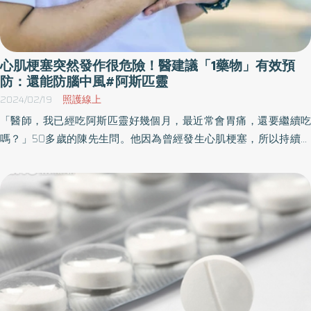
心肌梗塞突然發作很危險！醫建議「1藥物」有效預
防：還能防腦中風#阿斯匹靈
2024/02/19
照護線上
「醫師，我已經吃阿斯匹靈好幾個月，最近常會胃痛，還要繼續吃
嗎？」50多歲的陳先生問。他因為曾經發生心肌梗塞，所以持續服
用阿斯匹靈。「如果吃阿斯匹靈後，有腸胃不適的狀況，我們可以
幫你調整藥物。」醫師說，「使用抗血小板藥物是為了降低再次心
肌梗塞的機會，建議要持續使用喔！」