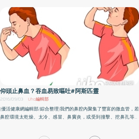
約30%-40%，80歲以上的老人跌倒發生率更高達50%。李應湘醫
式生物血管模架，術後第2天即出院，後續門診追蹤恢復狀況非常
師建議可以選擇已有反轉劑、針對第二凝血因子作用的新型口服抗
好。外來物質放心臟 恐會傷害血管冠狀動脈疾病為全球十大死因
凝血劑，若發生意外臨時需要動手術，在15分鐘內即可透過反轉劑
第一位，心導管手術是治療方法之一，而常用到心血管支架使用時
解除抗凝血藥物的藥效。前幾個月，一位73歲患有心房顫動的老先
間一久，對於血管的正常功能仍有很大的影響。現今研發出「全吸
生，平時有在定期服用抗凝血劑，卻因跌倒而腦出血、骨折，當時
收式生物血管模架」不僅可讓血管正常運作，也能在9個月後開始分
有即時使用反轉劑，才得以順利完成手術。心房顫動雖然是一種心
解，不會留在體內造成負擔。大千綜合醫院心臟內科醫師林智偉表
律不整，但治療方式卻與心律不整大不相同。建議50歲以上，有心
示，過去針對冠心病患者的治療都屬於外來物質，長期放在心臟血
悸、心律不整問題的民眾，應及早就醫檢查是否患有心房顫動，及
管壁上，多少容易造成血管的傷害並產生增生組織，當這些組織越
早與主治醫師討論適合自己預防中風的治療方式，避免中風危機。
長越厚時，就容易使血管再次狹窄，最後導致支架越放越多，甚至
無處可置放的窘況。分解後無害 3年內可逐漸被人體吸收新式「全
吸收式生物血管模架」不僅可維持血管通暢，當血管強度固定、不
仰頭止鼻血？吞血易致嘔吐#阿斯匹靈
需模架後，分解後只會產生二氧化碳與水分，3年內可逐漸被人體吸
2016/09/03
Uho編輯部
收，同時其再阻塞的機率也降低許多，如若再發生冠狀動脈阻塞或
(優活健康網編輯部/綜合整理)我們的鼻腔內聚集了豐富的微血管，若
狹窄而需再次治療時，不會發生舊有支架殘留體內的問題。除此之
鼻腔環境太乾燥、太冷、感冒、鼻竇炎，或受到撞擊、挖鼻孔等外
外，過去使用心血管支架後，需持續服用9-12個月的阿斯匹靈，約
傷，就容易刺激為血管出血，小孩及老人尤其容易受影響，少數患
有3%的患者因此而造成胃潰瘍，若改使用全吸收式生物血管模架，
者因為服用阿斯匹靈等阻礙凝血功能的藥物，或因肝病造成凝血障
只需服用1個月的阿斯匹靈，大大降低胃潰瘍發生之機率，對患者而