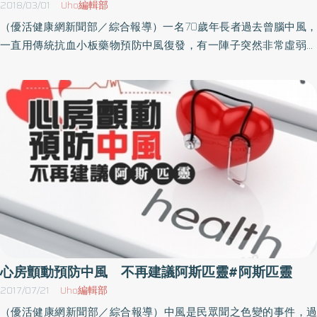
2018/03/01
Uho編輯部
低中風的發生率。以過去曾發生缺血性中風的患者來說，規律服用
（優活健康網新聞部／綜合報導）一名70歲年長者過去曾腦中風，
阿斯匹靈等抗血小板藥物，有助血液循環保持通暢，減少再次中風
一直用傳統抗血小板藥物預防中風復發，有一陣子突然非常虛弱，
風險。不過，有些患者長時間服用阿斯匹靈，卻產生胃潰瘍、胃出
連走路都沒力氣，甚至解出黑便，家人趕快陪他急診，檢查發現，
血、腸胃不適等副作用，特別是原本胃就不好與年長患者，更容易
原來是傳統抗血小板藥物造成胃出血，導致這一連串現象，經過緊
產生副作用，患者若同時服用非類固醇類消炎止痛藥，胃潰瘍、胃
急治療、休養，改變用藥，情況才逐漸改善。規律服用抗血小板藥
出血很可能加劇，甚至需要急診。上述80歲老翁就是典型病例，此
物 有效降低中風機率台灣腦中風學會資料顯示，每5名熬過腦中風
時就得考慮先停藥，等情況穩定，再改換其他新型、較不傷胃，且
而存活下來的民眾中，會有1人在5年內產生第二次腦中風，一旦中
出血風險較小的抗血小板藥物，這樣中風風險才不會暴增。出現藥
風，很可能就失能、失智。高雄醫學大學附設中和紀念醫院神經科
物副作用 一定要盡早與醫師溝通、討論林浚仁醫師提醒，無論天
專任教授、腦中風中心主任趙雅琴表示，曾經發生中風的患者，無
氣寒冷、炎熱，都要記得補充水分，水分攝取不足，中風風險也會
論是腦中風，或暫時性腦缺血（俗稱小中風），往後再次中風機率
上升，而戒菸更是重要。此外，許多再次中風高風險族群以為光靠
都比一般人高，因此必須規律服用抗血小板藥物，讓血液循環保持
調整飲食習慣、多運動，就能避免中風，事實上，高風險族群必須
通暢，才能有效降低再次中風機率。傳統抗血小板藥物以阿斯匹靈
規律用藥，才能真正預防中風再發生，若出現藥物副作用，千萬別
為主，除了阿斯匹靈，也有其他新型抗血小板藥物可供選擇。趙雅
擅自停藥，一定要與醫師討論。如果出現一隻眼睛看東西突然黑黑
琴主任分析，阿斯匹靈是第一線用藥，目前使用阿斯匹靈預防中風
心房顫動預防中風 不再建議阿斯匹靈#阿斯匹靈
的、矇矇的，或半邊肢體無力、臉部不協調、說話困難等疑似中風
的患者還是佔多數，這類傳統抗血小板藥物雖然可降低中風風險，
2017/07/21
Uho編輯部
症狀，務必盡快就醫，以爭取黃金救援時間。（文章授權提供／健
但根據臨床觀察，約十分之一的用藥患者可能產生輕重不等副作
（優活健康網新聞部／綜合報導）中風是民眾聞之色變的事件，過
康醫療網）