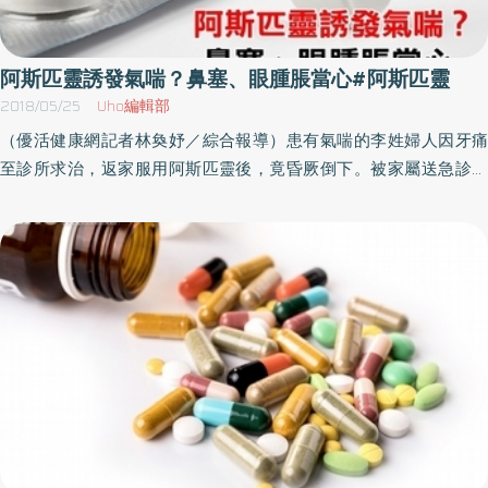
阿斯匹靈誘發氣喘？鼻塞、眼腫脹當心#阿斯匹靈
2018/05/25
Uho編輯部
（優活健康網記者林奐妤／綜合報導）患有氣喘的李姓婦人因牙痛
至診所求治，返家服用阿斯匹靈後，竟昏厥倒下。被家屬送急診，
醒來後呼吸困難、喘、血氧指數下降，經緊急處理後插管入加護病
房治療。2至25％氣喘患者對阿斯匹靈過敏 呼吸、鼻部症狀要小心
桃園醫院內科加護病房護理師陳秋芬說明，阿斯匹靈（Aspirin）屬
於非類固醇消炎止痛劑，是目前世界上應用最廣泛的藥物，具有強
力的消炎鎮痛效果。但國外研究指出，2至25％氣喘患者對阿斯匹靈
過敏，且多發生於成人。過敏情形多在服用阿斯匹靈後幾分鐘或2小
時內發作，反應程度通常與劑量有關，如流鼻涕、鼻塞、眼睛腫脹
或癢、臉和脖子發紅、呼吸困難、呼吸咻咻聲、嚴重會導致休克、
意識喪失，甚至停止呼吸。緊急處置採舒適坐姿、使用擴張劑 儘
速送醫氣喘發作時，緊急處置很重要。首先協助採舒適坐姿，身體
向前，雙手臂彎曲撐扶在桌上，減輕呼吸負擔、增加肺擴張，並給