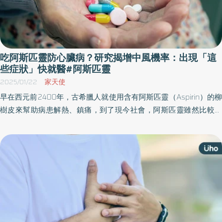
吃阿斯匹靈防心臟病？研究揭增中風機率：出現「這
些症狀」快就醫#阿斯匹靈
2025/01/22
家天使
早在西元前2400年，古希臘人就使用含有阿斯匹靈（Aspirin）的柳
樹皮來幫助病患解熱、鎮痛，到了現今社會，阿斯匹靈雖然比較少
用來解熱鎮痛，但他卻因另一種療效出現在民眾用藥中，幫助預防
血栓造成的心血管疾病。《優活健康網》特摘此篇，分享阿斯匹靈
的相關研究。