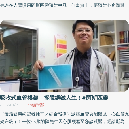
用，其中年長者、腸胃不好、胃潰瘍、亞洲人、有氣喘等過敏體質
去許多人習慣用阿斯匹靈預防中風，但事實上，要預防心房顫動引
族群更容易出現用藥不良反應。除了阿斯匹靈，也有其他新型抗血
起中風並不適用阿斯匹靈。臨床上就有一名50多歲的中年男子被確
小板藥物可供選擇。阿斯匹靈常見副作用 腸胃出血、腸胃不舒服
診心房顫動後，卻依舊服用阿斯匹靈預防中風，不久後還是中風
阿斯匹靈常見副作用包括腸胃道出血、腸胃不舒服、皮下出血、牙
了！去年台灣發布的亞洲人心房顫動治療指引中指出：研究顯示，
齦出血等，有些副作用是可以忍受，但如果嚴重胃出血，患者很可
亞洲人在心房顫動預防中風上，最適合透過新型口服抗凝血劑預防
能解黑便，或變得極度虛弱，上述70歲年長者就是這樣的情況。患
中風，比起阿斯匹靈與傳統抗凝血劑可邁丁，預防中風的效果更
者一出現嚴重胃出血，必須進行照胃鏡、輸血等緊急處置，此時也
好，且整體出血風險低於百分之一。然而，估計目前還有四分之一
要暫停使用所有抗血小板藥物，才能避免胃出血惡化。趙雅琴主任
的心房顫動患者依舊使用阿斯匹靈，恐面臨嚴重的中風風險。心房
指出，與阿斯匹靈相比，新型抗血小板藥物雖然也可能產生出血等
顫動 多數合併高血壓、胃潰瘍、肝功能指數較差隨著高齡化社會
副作用，但副作用出現比率、輕重程度相對輕微許多，患者若使用
的到來，心房顫動的人口也隨之增加，目前台灣約有40萬心房顫動
阿斯匹靈而出現副作用、不舒服症狀，可以和醫師討論是否需要換
病患，以65歲以上的老年人為主，馬偕紀念醫院心臟內科李應湘醫
藥，或尋求其他改善策略。趙雅琴主任提醒，雖然阿斯匹靈可能產
師指出，這些患者多數還合併有高血壓、胃潰瘍、肝功能指數較差
生出血等副作用，但民眾千萬不要一出現不舒服就自行停藥。一旦
等會增加出血風險的疾病，因此，在預防中風時，更需選擇安全性
吸收式血管模架 擺脫鋼鐵人生！#阿斯匹靈
自行停藥，中風風險就會大幅增加。趙雅琴主任也叮嚀，中風高風
高的新型口服抗凝血劑。國內最新的研究顯示，早晚各一次的新型
2017/01/20
Uho編輯部
險群想預防中風，除了規律服用抗血小板藥物，飲食也要盡量清
口服抗凝血劑，在血中的濃度較穩定，且腸胃道出血的風險也更
（優活健康網記者徐平／綜合報導）減輕血管功能疑慮，心血管支
淡、適度運動，重點是不要抽菸。（文章授權提供／健康醫療網）
小。此外，若是年紀較大的患者，手腳容易無力、不靈活，跌倒的
架升級了！一位45歲的陳先生因心肌梗塞至急診就醫，經診斷為右
風險也較高，研究發現，社區中65歲以上的老人每年跌倒的發生率
冠狀動脈下壁心肌梗塞，同時發現左前降支嚴重狹窄，使用全吸收