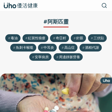
#阿斯匹靈
毒油
紅斑性狼瘡
奇亞籽
針眼
三伏貼
魚刺卡喉嚨
中耳炎
高山症
酒精代謝
安寧病房
周邊靜脈營養