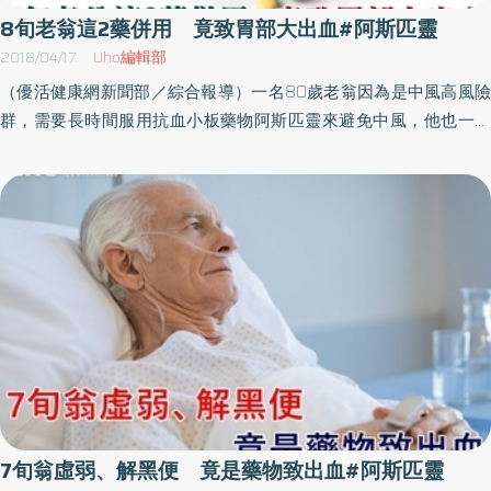
予心理支持，減少焦慮恐懼感。本身有使用吸入型速效支氣管擴張
8旬老翁這2藥併用 竟致胃部大出血#阿斯匹靈
劑者，應於第1小時內，每20分鐘吸2至4下，最多可吸到10下。若
2018/04/17
Uho編輯部
症狀未緩解或呼吸困難加劇，並出現嘴唇或指甲發紫，說話或走路
（優活健康網新聞部／綜合報導）一名80歲老翁因為是中風高風險
都有困難，則必須儘速就醫。陳秋芬護理師提醒，阿斯匹靈雖然容
群，需要長時間服用抗血小板藥物阿斯匹靈來避免中風，他也一直
易購買取得，但過度服用或濫用，會產生不良副作用。氣喘患者就
有消化道問題，消化功能不是很好。前陣子，老翁突然膝蓋疼痛，
醫時更需攜帶藥物過敏卡，經醫師評估下謹慎服用，才能替自己的
需要服用非類固醇類消炎止痛藥，舒緩膝蓋不適，沒想到阿斯匹靈
健康把關，並將藥物過敏的危險性降到最低。
與非類固醇類消炎止痛藥併用，竟引發胃部大出血，家人趕快陪他
急診，緊急接受照胃鏡、輸血治療，好不容易轉危為安。臺北榮民
總醫院神經醫學中心腦血管科主治醫師林浚仁指出，高血壓、高血
脂、高血糖「三高」病友與抽菸族群等，都是中風高風險族群。國
際一項大型研究也發現，亞太地區前十大中風危險因子中，高血
壓、肥胖、飲食太鹹與不運動等，也和血壓問題息息相關，因此對
於中風高風險族群，控制三高、戒菸是預防中風的重要關鍵。曾中
風族群規律用藥 才能避免二度中風除了三高、抽菸族群，過去曾
有中風病史及心房顫動患者等，再次中風發生機率也比一般人來得
高。如果過去曾發生缺血性中風，就得規律服用抗血小板藥物，幫
7旬翁虛弱、解黑便 竟是藥物致出血#阿斯匹靈
助預防再次中風；若是心房顫動患者，則需要服用抗凝血藥物，降