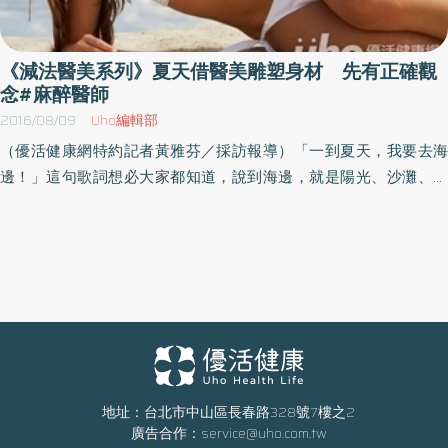
的手腳冰冷、血管收縮，或者血壓太低、脈搏不明顯時，都會量不
到血氧值，所以我一次就失去兩個參考數字，不知道病人的血壓多
少，也不知道病人的氧合濃度。我打了幾次提升血壓的藥物，病人
《減法醫美系列》夏天借醫美雕塑身材 先有正確觀
也只是心跳增加，血壓還是量不出來。我摸了一下病人的頸動脈，
念#麻醉醫師
還有脈搏跳動，那病人的血壓至少還有六十毫米汞柱左右。紅斑性
2016/08/09
Uho編輯部
狼瘡的患者，周邊血管也可能會因為自體抗體的攻擊產生血管炎，
（優活健康網特約記者黃雅芬／採訪報導）「一到夏天，我要去海
併發血管炎的動脈脈搏常常微弱到測不出來，或許血壓也沒有想像
邊！」這句歌詞想必大家都知道，說到海邊，就是陽光、沙灘、比
中那麼低。在這樣安慰自己的同時，我開始準備幫病人打動脈導
基尼！一群身材纖瘦、身形高挑的美女穿著比基尼爭艷，不僅比臉
管，那是一種可以即時監測血壓的監測器，但是不管我怎麼嘗試，
蛋，也比身材。俗話說身材好穿甚麼都百搭；身材不好穿甚麼都白
連超音波都拿出來用，都打不上動脈導管，因為已經有一陣子量不
搭，因此夏天也是立志減肥的季節，減肥方法百百種，然而，對於
到病人的血壓，在無計可施的狀態下，我只好先關掉麻藥，降低麻
擁有肥胖體質的人來說，若嘗試諸多減肥方式依然瘦不下來時，通
醉深度。降低麻醉深度會有一個很大的問題，就是病人有可能在手
常會考慮尋求醫美幫助。整形外科李存昌醫師說，若民眾想要藉由
術的過程中甦醒。手術的過程中，為了避免脊椎反射，我們會使用
醫美雕塑身形，通常最常使用的方式是抽脂與溶脂手術，不過，在
肌肉鬆弛劑。脊椎反射是人體的一種保護作用，就好像我們不小心
進行手術之前，有一些錯誤迷失的觀念必須要讓民眾知道。抽脂＝
踩到釘子時，神經衝動傳到脊椎，沒有經過大腦直接回傳到腳部，
減肥？脂肪抽出越多就越瘦？有些人會把抽脂當作是減肥的捷徑，
引起腳部肌肉反射性的收縮。手術切開腹部肌肉時，若沒有使用肌
覺得抽出的脂肪越多身形就越瘦，這也是大部分民眾常見的錯誤迷
地址：台北市中山區長春路328號7樓之2
肉鬆弛劑，也會因為脊椎反射，導致腹部肌肉收縮強直，導致手術
廣告合作：
service@uho.com.tw
思，李存昌醫師解釋，抽脂是塑身，不等同於減肥，不是將身體脂