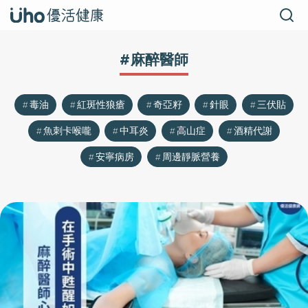
#麻醉醫師
毒油
紅斑性狼瘡
奇亞籽
針眼
三伏貼
魚刺卡喉嚨
中耳炎
高山症
酒精代謝
安寧病房
周邊靜脈營養