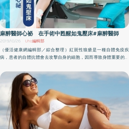
麻醉醫師心祕 在手術中甦醒如鬼壓床#麻醉醫師
2019/10/26
Uho編輯部
（優活健康網編輯部／綜合整理）紅斑性狼瘡是一種自體免疫疾
病，患者的自體抗體會去攻擊自身的細胞，因而導致身體重要的器
官發炎，諸如關節炎、心包膜發炎、腎臟發炎，嚴重的患者最後會
腎衰竭，落入終生需要洗腎的地步。患者是一位二十多歲的女性，
因為紅斑性狼瘡導致腎衰竭，接受腹膜透析多年，因為腹膜反覆感
染，這次手術的目的是為了移除腹內透析導管，同時植入人工血
管，之後再改成血液透析。麻醉誘導之後，病人的血壓慢慢降到
八、九十。剛剛說紅斑性狼瘡的患者心臟多少有些問題，血壓變低
是預料中的事。因為病患還年輕，這個血壓也還可以接受，只是手
術到了一半，病患突然量不到血壓，接著開始量不到血氧值。量血
氧的機器叫做血氧飽和濃度器（pulse oximeter），這種機器在病人