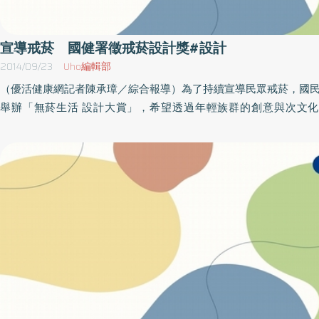
多補充蔬菜水果。今年四十四歲的張義協，就是最好的戒菸典範，
歲時，因同儕的關係，開始學會抽菸，又加上工作環境，菸癮愈來
年過四十，在某次的健康檢查，才發現自己的心肺功能出現問題，
宣導戒菸 國健署徵戒菸設計獎#設計
醫院的戒菸課程的加持與輔導，終於讓他成功戒除多年來的菸癮，
2014/09/23
Uho編輯部
過程中，還是常出現口乾等症頭，不過心一轉念，戒菸對他來說，
（優活健康網記者陳承璋／綜合報導）為了持續宣導民眾戒菸，國
困難！
舉辦「無菸生活 設計大賞」，希望透過年輕族群的創意與次文
式，廣徵菸害防制宣導作品，吸引更多年輕人以實際行動加入宣導
同打造「無菸，才時尚」的時尚新生活。設計獎邁入第四年 延續
宣導國民健康署邱淑媞署長表示，「無菸生活 設計大賞」已邁入
歷年青年學子的創意作品令人驚豔，所以今年特於活動網站中增加
作品專區，並將參賽作品放上雲端藝廊展覽，延續傳達無菸生活的
希望同儕互相影響，讓更多年輕族群了解菸害防制重要性，一同打
活及無菸校園。徵件日期即日起至10月15日止，除延續100年至1
「拒菸、戒菸、無菸」三階段行動，徵求「平面設計/海報」、
片」及「創意標語」三類作品外，並新增年輕人常用的「創意貼圖」（
貼圖）項目。