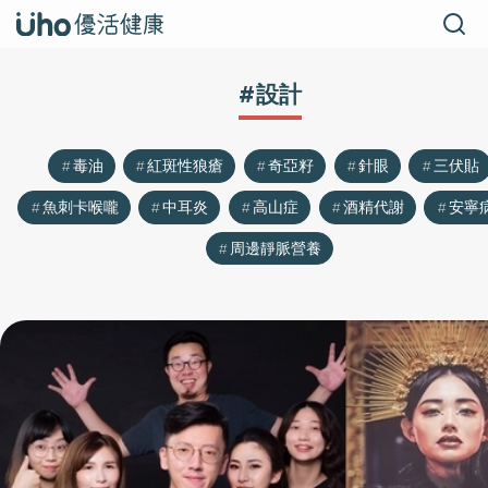
#設計
毒油
紅斑性狼瘡
奇亞籽
針眼
三伏貼
魚刺卡喉嚨
中耳炎
高山症
酒精代謝
安寧
周邊靜脈營養