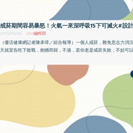
形象顧問（造型師）解決，我並不建議這樣的做法。因為把服裝的
給別人打點，就等於放棄了自己在別人眼中形象的掌控權，連自己
控制不了，還談什麼未來目標？如果你非仰賴形象顧問不可，彼此
於溝通，把你想呈現的形象讓對方知道，而不是像個傻瓜一樣任人
戒菸期間容易暴怒！火氣一來深呼吸15下可滅火#設
文所討論的都是以「打點外型」（不論是自我意識或是他人眼光）
2015/05/24
Uho編輯部
法，或許有人會對此質疑，因為並不是每個人的品味，都好到足以
（優活健康網記者陳承璋／綜合報導）一個人戒菸，難免意志力消
扮適得其所。然而，請各位相信視覺的力量，只要平時多觀察成功
天就宣告吃下敗戰，抱憾而歸，不過，若你老是戒菸失敗，不妨可
穿衣服，那些足以讓你突破困境的意外發現，就會在意想不
院專門設立的戒菸門診，或是戒菸班，讓眾人給你戒菸的力量，達
臨。 （本文摘自／操弄視覺的消費心理學／大是文化出版）
金的效果！說到戒菸，難就難在，在戒菸期間，情緒很容易受到波
暴飲暴食有之，整天懶洋洋有之，動不動就怒氣衝天有之，這些宛
身的症頭，其實才是戒菸的最難關卡。大林慈濟醫院健康管理中心
惠真指出，戒菸的第一步，應將旁人的力量匯聚起來，像是在下定
的第一時間，最好能詔告身旁所有親朋好友，藉此引來支持與監督
此外，家中更可以張貼海報，宣示不吸菸的決心。四大戒菸症頭 
闊天空倘碰到生氣、疲倦、寂寞、饑餓的話，在生氣怨恨時可以
場，深呼吸15下，或從1數到100；感覺寂寞時則可以找事情來做
聊天、培養其他嗜好等；疲倦時可以養成充足的睡眠及適度休息；