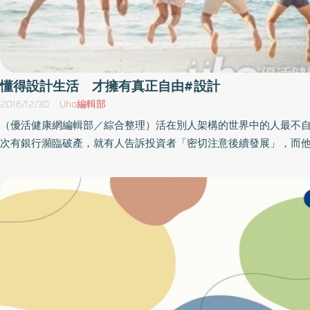
念，使用西洋棋的皇后作為主軸，這件作品就如同表現的是如此高
在以尊貴的前提下去做拍攝及構圖。解構保健食品元素重新出發 
新高度得獎的靈感來自西洋棋與酒類的顏色，藉由黑金銀三色在棋
比，把金色形容 將消費者賦予高貴的皇后形象，為了與市面上的
差異，設計團隊研究西洋棋的文化與配色，因為產品主打解酒功能
懂得設計生活 才擁有真正自由#設計
類的顏色去作靈感發想，讓消費者能直接聯想相關用途，並且皇后
2016/12/30
Uho編輯部
型及配件上進行了綜合研究。這次參賽的品牌專案設計師黃鉦元表
（優活健康網編輯部／綜合整理）活在別人架構的世界中的人最不
司給予我們自由的創作空間，因此在大膽創新的前提下，我們得到
次有銀行瀕臨破產，就有人告訴投資者「密切注意後續發展」，而
獎的肯定，無疑是對品牌進步帶來莫大的助力及認同，我們堅信保
麼做了。在工作上，他們被指派去執行定義明確的各項任務和角色
象也能不同凡響，進而走出國際，給予人嶄新的形象及視覺，就像
人生中，能夠運用的自由少之又少。中產階級創造了程度更大的獨
裡外兼顧的品質，可以真正帶給消費者對我們的認同價值。」在市
且架構自身的生活。他們比較有可能以他們覺得有意義的方式，而
極簡設計的風潮下，一方面彰顯了現今各品牌之間的大同小異，保
大眾媒體的指示，架構自己的家庭和嗜好。工作上，他們可能做的
能用價格戰做出區分，為了區別以往產品的異同，團隊日夜集思創
要解決比較複雜的問題，以及定義任務，再交由別人執行。創業
義的設計，想帶給台灣的消費者不同於以往的傳統品牌思維，認同
實 而不是被現實定義但是權力最大的人，除了設計自身的生活，
買的價值。專注品牌創新與發展 未來將嘗試更多元風格Green Go
人的生活。他們編寫電視節目，並且設計大眾消費的產品。創業
組成充滿年輕與熱情，然後在團隊背後支持的台灣綠金家園公司，
實，而不是被現實定義。他和自己的生活對話，問「為什麼」和「
提供舞台讓團隊各自發揮所長，創造價值。其中團隊也擅長拍攝多
行」，而不是問「如何做」或「做什麼」。能設計生活的人 生活