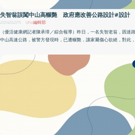
失智翁誤闖中山高輾斃 政府應改善公路設計#設計
2014/02/15
Uho編輯部
（優活健康網記者陳承璋／綜合報導）昨日，一名失智老翁，因迷
中山高速公路，被警方發現時，已遭輾斃，讓家屬傷心欲絕，對此
智症協會湯麗玉秘書長表示，失智患者由於定向力與判斷力出現障
容易迷路、走失，以及在欠缺判斷下誤闖高速公路或快速道路，並
陷於危險的環境而不自知，呼籲政府應正視人口老化失智問題，改
路設計，防止誤闖事件再發生。近幾年失智患者誤闖國道事件頻傳
車或步行上國道或快速道路，甚至出口入口匝道不分，逆向行駛，
上的隱憂。失智人口持續攀升 政府應正視根據台灣失智症協會統計
年底台灣總失智人口逾23萬人，未來還會繼續攀升，政府當局必
智長者的交通安全，並且廣邀失智症相關專家研擬策略，參考國外
出具體有效的道路安全措施。