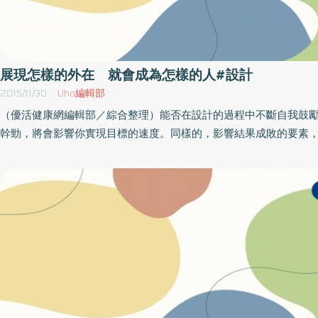
影音，使用視覺傳達了產品意象，並透過社群的傳播讓更多人認識
質較高我們能設計自己的生活到什麼程度，和生活品質、自由及財
舊的素材薑黃，在現今保健產品形象都以親子、家庭等形象傳播時
接的相關性。能夠設計生活的人，生活中各方面的品質都比較高，
過故事性的形象直接挑戰了傳統市場的觀念及既定印象，不但大膽
透過設計自己的生活，讓別人也有能力創造更多的財富，和他們
未來Green Gold將繼續透過電商與社群思維，顛覆保健品的市場
事。賈伯斯和蘋果公司設計iPhone改變我的生活，使我擁有的力
展現怎樣的外在 就會成為怎樣的人#設計
更多令人驚艷的作品，讓台灣的品牌和創意能讓國際看見。影音
和財富，遠超過洛克斐勒。這會帶來上升螺旋，財富增加之後，我
2015/11/30
Uho編輯部
https://www.facebook.com/twgreengold/videos/949543735504
己生活的能力也跟著加強。（本文摘自／就業的終結 你的未來不
獎網址：https://competition.adesignaward.com/gooddesig
（優活健康網編輯部／綜合整理）能否在設計的過程中不斷自我鼓
公司／天下雜誌出版）
ID=97933 粉絲團 : https://www.facebook.com/twgreengold/
幹勁，將會影響你實現目標的速度。同樣的，影響結果成敗的要素
氣與時機有關，而這一切其實操之在己。設計這行就是這樣，很多
算想破了頭也找不到靈感，當你決定離開辦公室出去走走，往往會
邂逅讓你靈光一現的關鍵，這在心理學上稱為「意外
（serendipity）。好消息是，這樣的能力可以靠自己提升。比方
你希望自己比現在更出人頭地，那就穿上稍微高級一點西裝來上班
希望自己每天過得輕鬆愉快，那就試著穿著亮色系的服裝來工作，
幾天還看不出效果，但當你每天抱持著這樣的意識生活，那些你需
會被吸引過來，這和鏡像神經元法則一樣，是一種物以類聚的概念
量遠超過你想像忙碌的商務人士或大老闆，往往都把衣著打扮這件