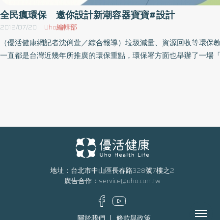
全民瘋環保 邀你設計新潮容器寶寶#設計
2012/07/20
Uho編輯部
（優活健康網記者沈俐萱／綜合報導）垃圾減量、資源回收等環保
一直都是台灣近幾年所推廣的環保重點，環保署方面也舉辦了一場
手收、環保你hold住：容器寶寶圖像創意設計徵選」，截止收件時
31日，環保署長沈世宏提醒大家，把握機會，發揮創意巧思，設
愛、生活化的容器寶寶，不只為環保盡份心力，更有機會拿走獎金
次資源回收宣傳大使的藝人粉紅豬鍾欣凌，提醒參與容器寶寶圖像
眾，可以從「金屬容器」、「玻璃容器」、「塑膠容器」與「紙類
4類廢容器回收項目中，選擇1類以上進行設計，每類可以各投稿1
出首獎1名、優勝3名及佳作20名。粉紅豬鍾欣凌表示，自從懷孕
兔寶後，對環保相關議題更加重視，她希望每個人都能親身做環保
隨手回收開始進行，留給下一代乾淨的生活環境，讓孩童安心長大
地址：台北市中山區長春路328號7樓之2
廣告合作：
service@uho.com.tw
也呼籲大家發揮創意，設計個性化、新潮的容器寶寶，號召大家一
器回收，瘋環保。環保署呼籲，民眾能一同響應「容器隨手收、環保你
住!」，讓廢容器回家，為資源回收工作貢獻一己之力，共創樂活
Menu
關於我們
條款與政策