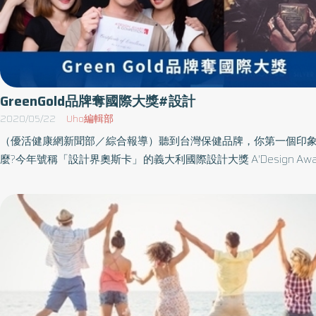
GreenGold品牌奪國際大獎#設計
2020/05/22
Uho編輯部
（優活健康網新聞部／綜合報導）聽到台灣保健品牌，你第一個印
麼?今年號稱「設計界奧斯卡」的義大利國際設計大獎 A'Design Awa
來令人振奮的消息，Green Gold奪得了A DESIGN AWARD 國際
視覺銀牌獎項，過往多為平面與空間等設計類型得獎，Green Gol
黃PLUS產品形象，成為今年也是台灣史上第一個得獎的保健品牌
好奇背後的發想過程與團隊故事。品牌打破框架 重新詮釋新印象
場上普遍認知為傳統且中老年人才熟知的產品，更早在印度起源至
久的歷史，Green Gold包裝設計團隊選擇去挑戰一個前所未見的
膽詮釋保健產品 跳脫老舊的束縛及想像，重新定義客群，讓此品
際舞台。Green gold第一個作品-薑黃PLUS，使用黑金配色，延續