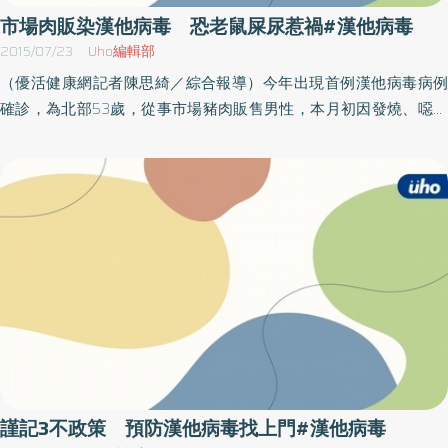
小時後再開始清掃，不只能有效殺菌，灰塵裡的有害物質也不會輕
市場肉販染漢他病毒 恐老鼠屎尿惹禍#漢他病毒
易進入人體。3不措施防疫鼠輩 疾管署呼籲，落實「不讓鼠來、不
2015/07/23
Uho編輯部
讓鼠住、不讓鼠吃」3不措施是預防漢他病毒最有效的方法，民眾應
（優活健康網記者陳思綺／綜合報導）今年出現首例漢他病毒病例
隨時做好環境清理，尤其是倉庫、儲藏室等老鼠容易窩藏的空間。
確診，為北部53歲，從事市場豬肉販售男性，本月初因發燒、噁心
如發現鼠類排泄物時，應先配戴口罩、橡膠手套及打開門窗，防疫
嘔吐、咽喉痛、食慾不振等症狀數度就醫，經醫院通報檢驗確定為
鼠輩從居家做起，就能有效避免疫情擴張。
漢他病毒出血熱，所幸經過妥適治療後，已痊癒出院。歷年遭感染9
成為男性歷年統計資料顯示，自2001年截至目前共有15例漢他病毒
出血熱確定病例，男性感染占93.3％，年齡層以20歲至29歲風險為
高。根據疾管署於2011年執行之臺灣5大都會地區重要鼠媒傳染病研
究計畫結果顯示，巿場、夜市之住民及工作人員為感染漢他病毒之
高危險群。老鼠為主要宿主 潛伏期長達2月疾管署表示，漢他病毒
出血熱為人畜共通傳染病，在自然界的傳播宿主為囓齒類動物，其
中老鼠最為常見，人一旦吸入或接觸遭鼠糞尿污染帶有病毒飛揚的
塵土、物體或被帶病毒之齧齒類動物咬傷，即可能受到感染，潛伏
期數天至兩個月，一般可能會出現發燒、頭痛、倦怠、腹痛、下背
痛、噁心、嘔吐、不等程度出血現象並侵犯腎臟等。落實防鼠三不
謹記3不政策 預防漢他病毒找上門#漢他病毒
政策「不讓鼠來、不讓鼠住、不讓鼠吃」，是預防漢他病毒最有效