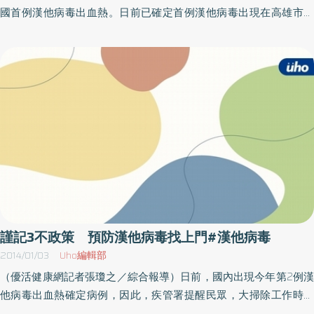
即可能受到感染，潛伏期約數天至兩個月，症狀包括發燒、腹痛、
國首例漢他病毒出血熱。日前已確定首例漢他病毒出現在高雄市前
下背痛、嘔吐、不等程度出血現象並侵犯腎臟。清理鼠糞要當心
鎮，因此家中若有「鼠輩」朋友出現，請多加留意且注意自身狀
先用漂白水消毒才安全防鼠工作有「三不政策，不讓鼠來、不讓鼠
況，如有不適應盡速就醫。漢他病毒出血熱主要是由呼吸道吸入感
住、不讓鼠吃，良好的環境衛生及滅鼠是防範漢他病毒侵襲的最佳
染，一旦吸入或接觸遭病毒污染的空氣、物體或被帶病毒之囓齒動
良方，因此，疾管署請民眾平時，應做好環境整頓工作，尤其是倉
物咬到就會受到感染。一般潛伏期是12～16天，感染後主要會出現
庫、儲藏室等老鼠容易窩藏的空間。如遇到鼠糞、尿必須清理，可
發燒、血小板減少、急性腎衰竭三大臨床表徵，通常會突然發燒且
先用漂白水或酒精先行噴灑，待消毒作用30分鐘後再行清理，以策
持續3～8天，結膜充血、虛弱、背痛、頭痛、腹痛、厭食、嘔吐等
安全。
出血症狀在第3～6天出現，可能會轉變成急性腎衰竭且維持數個星
期。遠離鼠輩朋友 若有不適應盡速就醫檢查高雄前鎮區出現今年
全國首例漢他病毒出血熱確定病例，個案為62歲男性，他從2月5日
開始出現發燒、呼吸困難、呼吸急促、咳嗽、頭痛、頭暈、腹痛、
腹瀉、肺積水、少尿及茶色小便等症狀，並至醫院就醫後住院；數
日後由該院研判疑似漢他病毒出血熱，向衛生機關通報並採集檢體
謹記3不政策 預防漢他病毒找上門#漢他病毒
送驗，經衛生福利部疾病管制署檢驗結果血清抗體IgM及IgG皆為陽
2014/01/03
Uho編輯部
性，確定感染漢他病毒出血熱，目前經治療後恢復情形良好。衛生
（優活健康網記者張瓊之／綜合報導）日前，國內出現今年第2例漢
局呼籲，良好的環境衛生及滅鼠是防範漢他病毒侵襲的最佳良方。
他病毒出血熱確定病例，因此，疾管署提醒民眾，大掃除工作時，
市民朋友應做好居家環境整頓工作，並落實防鼠「三不政策」：
應多留意環境中老鼠可能入侵的路徑，且家中廚餘或動物飼料也應