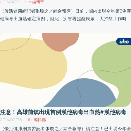
2015/01/03
Uho編輯部
的方法，疾管署呼籲，餐廳、飯店、小吃攤、市場、食品工廠等業
（優活健康網記者張瓊之／綜合報導）日前，國內出現今年第2例漢
者，均應加強環境清潔工作，驅除建築物中的鼠類，並採取相關防
他病毒出血熱確定病例，因此，疾管署提醒民眾，大掃除工作時，
鼠措施。整理儲藏室 應配戴口罩、手套疾管署呼籲，民眾平時應
應多留意環境中老鼠可能入侵的路徑，且家中廚餘或動物飼料也應
留意生活環境中老鼠可能入侵的途徑，家中廚餘或動物飼料應妥善
妥善處理，並清除家中老鼠可能躲藏的死角，以免養鼠為患。個案
處理，並同時清除家中老鼠可能躲藏的死角，例如清理老鼠容易窩
接受治療後 所幸已痊癒疾管署表示，本例感染個案為北部從事環
藏之倉庫、儲藏室。如遇到鼠糞、尿必須清理，應先配戴口罩及橡
保工作的43歲男性，有慢性病史，於12月中因出現發燒、肌肉關節
膠手套，並用稀釋漂白水或酒精進行噴灑，待消毒作用30分鐘後再
痠痛症狀，就醫並收治住院，經檢驗確定感染漢他病毒出血熱，所
行清理，以策安全。
幸個案經治療後已痊癒，而同住接觸者亦無疑似症狀。衛生單位於
個案工作地點捕獲老鼠，將進行病毒檢驗，並加強民眾環境衛生及
滅鼠措施等衛教宣導，以降低疾病散播的風險。市場、夜市工作
者 為感染的高危險群根據統計資料指出，我國每年約有0～2例零
星感染病例，自90年至今共有14例漢他病毒出血熱確定病例，其中
巿場、夜市居民及工作人員為感染的高危險群。漢他病毒出血熱是
由漢他病毒所引起，為人畜共通傳染病，不會藉由人傳人感染。在
注意！高雄前鎮出現首例漢他病毒出血熱#漢他病毒
自然界的傳播宿主為囓齒類動物，尤其是老鼠，人一旦吸入或接觸
2014/02/26
Uho編輯部
遭鼠糞尿污染帶有病毒飛揚的塵土、物體或被帶病毒的動物咬傷，
（優活健康網實習記者張瓊之／綜合報導）請注意！已出現今年全