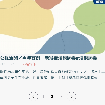
National Park），其中5人曾待過柯里露營區的經典帳篷屋。目前疾
良方，因此，疾管署請民眾平時，應做好環境整頓工作，尤其是倉
管局已掌握曾在該公園住宿的8名本國遊客並進行健康監視，此外也
庫、儲藏室等老鼠容易窩藏的空間。如遇到鼠糞、尿必須清理，可
呼籲曾於今年暑假期間到過優勝美地國家公園之遊客，且曾接觸囓
先用漂白水或酒精先行噴灑，待消毒作用30分鐘後再行清理，以策
齒類動物的排泄物或遭受其咬傷，回國後若出現身體不適症狀，應
安全。
儘速就醫並主動告知醫師相關動物接觸史及旅遊史等訊息，以及早
獲得妥適的治療。疾管局指出，美國於1993年確診首起漢他病毒肺
症候群感染病例，截至2011年底全國共通報587例感染病例，其中
36％死亡；四分之三的感染病例居住於鄉村地區。台灣自2001年迄
今共有13例漢他病毒症候群確定病例，其中僅於2001年出現1例漢他
病毒肺症候群，其餘12例皆為漢他病毒出血熱。據了解，漢他病毒
公視新聞／今年首例 老翁罹漢他病毒#漢他病毒
是由攜帶病毒的老鼠傳播，存在於囓齒類動物之唾液、糞便和尿液
2012/07/13
Uho編輯部
中，一旦吸入或接觸遭病毒污染的空氣、物體或被帶病毒之囓齒動
疾管局公布今年第一起、漢他病毒出血熱確定病例，這一名六十三
物咬到，就可能受到感染引起漢他病毒症候群。疾管局表示，臨床
歲的男子住在高雄、從事養豬工作，上個月被老鼠咬傷腳指頭、接
症狀可分為「漢他病毒出血熱」與「漢他病毒肺症候群」兩種。
著就陸續出現發燒、嘔吐、以及出血等症狀，幸好在住院治療之
「漢他病毒出血熱」潛伏期一般是12至16天，可能會出現發燒、頭
後、現在已經康復出院。 而疾管局指出、漢他病毒最常見的宿主就
痛、倦怠、腹痛、下背痛、噁心、嘔吐、不等程度出血現象並侵犯
是老鼠，人類感染之後、死亡率最高有10％。請民眾要特別注意環
1
2
3
腎臟；「漢他病毒肺症候群」潛伏期在6天至數週之間，早期症狀為
境衛生。※新聞內容與影音由 公視晚間新聞 提供。
發燒、疲倦和嚴重的肌肉痛，伴隨有頭痛、胃部不適等現象。通常