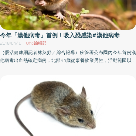
今年「漢他病毒」首例！吸入恐感染#漢他病毒
2018/04/10
Uho編輯部
（優活健康網記者林奐妤／綜合報導）疾管署公布國內今年首例漢
他病毒出血熱確定病例，北部44歲從事餐飲業男性，活動範圍以住
家及鄰近山區為主，無國內外旅遊史。發燒、頭暈等症狀數度就醫
未改善，經醫院通報為漢他病毒出血熱，4月3日檢驗確定為漢他病
毒出血熱。目前個案症狀改善已出院，同住家人無疑似症狀。衛生
單位進行個案住家周邊環境調查及滅鼠措施，並提供民眾衛教等防
治工作。持續性發燒、結膜充血 當心是漢他病毒感染依據歷年統
計資料顯示，自2008年以來累計12例確定病例，均為本土病例。漢
他病毒出血熱為人畜共通傳染病，人類吸入或接觸遭鼠糞尿污染帶
有漢他病毒飛揚的塵土、物體，或被帶病毒的齧齒類動物咬傷，就
有感染風險。主要感染症狀為突然且持續性發燒、結膜充血、虛