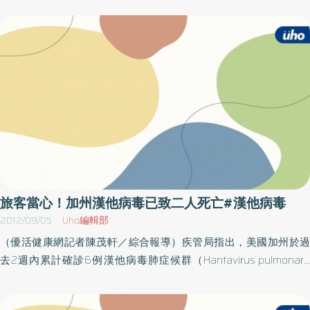
「不讓鼠來、不讓鼠住、不讓鼠吃」，清查環境中可能讓老鼠入侵
妥善處理，並清除家中老鼠可能躲藏的死角，以免養鼠為患。個案
的途徑，並清除老鼠可能躲藏的死角，廚餘或動物飼料也應妥為處
接受治療後 所幸已痊癒疾管署表示，本例感染個案為北部從事環
理，不讓老鼠有機可乘。如出現發燒、出血、急性腎衰竭等疑似症
保工作的43歲男性，有慢性病史，於12月中因出現發燒、肌肉關節
狀應立即就醫治療，就可防止鼠害與漢他病毒的威脅！
痠痛症狀，就醫並收治住院，經檢驗確定感染漢他病毒出血熱，所
幸個案經治療後已痊癒，而同住接觸者亦無疑似症狀。衛生單位於
個案工作地點捕獲老鼠，將進行病毒檢驗，並加強民眾環境衛生及
滅鼠措施等衛教宣導，以降低疾病散播的風險。市場、夜市工作
者 為感染的高危險群根據統計資料指出，我國每年約有0～2例零
星感染病例，自90年至今共有14例漢他病毒出血熱確定病例，其中
巿場、夜市居民及工作人員為感染的高危險群。漢他病毒出血熱是
由漢他病毒所引起，為人畜共通傳染病，不會藉由人傳人感染。在
旅客當心！加州漢他病毒已致二人死亡#漢他病毒
自然界的傳播宿主為囓齒類動物，尤其是老鼠，人一旦吸入或接觸
2012/09/05
Uho編輯部
遭鼠糞尿污染帶有病毒飛揚的塵土、物體或被帶病毒的動物咬傷，
（優活健康網記者陳茂軒／綜合報導）疾管局指出，美國加州於過
即可能受到感染，潛伏期約數天至兩個月，症狀包括發燒、腹痛、
去2週內累計確診6例漢他病毒肺症候群（Hantavirus pulmonary
下背痛、嘔吐、不等程度出血現象並侵犯腎臟。清理鼠糞要當心
syndrome，HPA）感染個案，且已造成其中2人死亡。經調查，感
先用漂白水消毒才安全防鼠工作有「三不政策，不讓鼠來、不讓鼠
染者皆曾於6月至7月中旬期間至優勝美地國家公園（Yosemite
住、不讓鼠吃，良好的環境衛生及滅鼠是防範漢他病毒侵襲的最佳