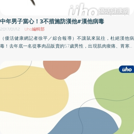
弱、背痛、頭痛、腹痛、厭食、嘔吐伴隨臉潮紅等，約第3至6天出
現出血症狀，隨後出現蛋白尿、低血壓或少尿，部分患者會出現休
克或輕微腎病變，並可能進展成急性腎衰竭，經治療後病況可改
中年男子當心！3不措施防漢他#漢他病毒
善。清掃環境時佩戴口罩、手套 小心鼠類排泄物潛伏期數天至兩
2017/01/12
Uho編輯部
個月，一般可能會出現的症狀包括發燒、頭痛、倦怠、腹痛、下背
（優活健康網記者徐平／綜合報導）不讓鼠來鼠往，杜絕漢他病
痛、噁心、嘔吐、不等程度出血現象並侵犯腎臟等。疾管署呼籲，
毒！去年底一名從事肉品販賣的57歲男性，出現肌肉痠痛、胃寒、
落實「不讓鼠來、不讓鼠住、不讓鼠吃」三不措施是預防漢他病毒
發燒症狀，就醫後經採驗，確診感染漢他病毒。農曆年節將至，提
最有效的方法，民眾應隨時做好環境清理，尤其是倉庫、儲藏室等
醒民眾大掃除時，應留意環境中老鼠可能入侵的路徑，廚房整齊清
老鼠容易窩藏的空間。如發現鼠類排泄物時，應先配戴口罩、橡膠
潔、垃圾妥善分類，清除死角就能避免疫情發生。主要症狀為發
手套及打開門窗，並以稀釋漂白水（100cc市售漂白水+1公升清水）
燒、結膜充血、虛弱2008年截至目前的漢他病毒病例共計11例確定
潑灑於可能被污染的環境，待消毒作用30分鐘後再行清理。
病例，多數為男性感染者，年齡層則以50歲至59歲為多，主要感染
症狀為突然且持續性發燒、結膜充血、虛弱、背痛、頭痛、腹痛、
厭食、嘔吐伴隨臉潮紅等，約第3至6天出現出血症狀，隨後出現蛋
白尿、低血壓或少尿，部分患者會出現休克或輕微腎病變，經治療
後病況可改善。打掃前噴漂白水 半小時後再開始清掃在清掃家中
死角的過程中，為避免揚起的灰塵帶有病毒吸入人體受到感染，在
打掃前可先噴灑稀釋的漂白水（100cc市售漂白水+1公升清水），半