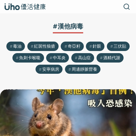
#漢他病毒
毒油
紅斑性狼瘡
奇亞籽
針眼
三伏貼
魚刺卡喉嚨
中耳炎
高山症
酒精代謝
安寧病房
周邊靜脈營養