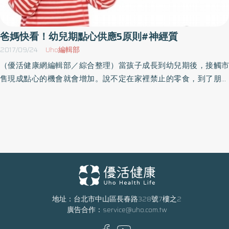
可能看到朋友開心聚會而感到開心，有些人則因為自己沒有被邀請
而感覺被忽略，解讀為被排擠，感到低自尊或憂鬱。神經質引焦
慮、憂鬱 過度在意他人評價臺北市立聯合醫院中興院區一般精神
爸媽快看！幼兒期點心供應5原則#神經質
科主治醫師詹佳真表示，高度神經質確實容易引發焦慮、憂鬱情
2017/09/24
Uho編輯部
緒，過度在意他人對自己的負面評價及自我批判，較常被動關注他
（優活健康網編輯部／綜合整理）當孩子成長到幼兒期後，接觸市
人發布的貼文或訊息，較少主動分享個人生活動態。出現負面情緒
售現成點心的機會就會增加。說不定在家裡禁止的零食，到了朋友
時，與其在社群媒體亂逛，容易因為看到他人發布快樂的訊息而出
家裡就會吃得到。過分限制食用市售現成點心，有時面對食物會變
現與他人比較、或朋友貼出的完美照片而自我貶抑，讓情緒更加惡
得神經質。究竟該解禁到何種程度，實在令人左右為難。讓孩子隨
劣，不如找信任的人聊聊或傾訴心事，才能降低自己的不安與焦慮
心所欲地大啖零食會造成很大的問題，但是多少可以睜一隻眼閉一
感受。
隻眼，比方說「在家不允許孩子吃，但是別人送的就讓孩子開心享
用」也無可厚非。控制吃點心的時間及食用量應該注意的反倒是食
用量的問題。過度攝取零食，會讓孩子吃不下飯。此外糖分含量一
多就容易熱量爆增，也會出現蛀牙的問題。因此應控制吃點心的時
間及食用量，不妨在一天當中設定一個「開心的吃點心時間」。注
意砂糖攝取過量的問題內含砂糖或甜味劑的零食會讓人愈吃愈上
地址：台北市中山區長春路328號7樓之2
廣告合作：
service@uho.com.tw
癮。除了砂糖之外還帶有脂肪的食物，更會令人吃到嘴巴停不下
來。含有大量砂糖的市售優格、玉米脆片、碳酸飲料、含糖飲料，