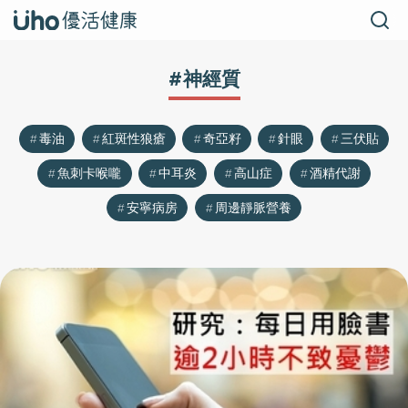
#神經質
毒油
紅斑性狼瘡
奇亞籽
針眼
三伏貼
魚刺卡喉嚨
中耳炎
高山症
酒精代謝
安寧病房
周邊靜脈營養