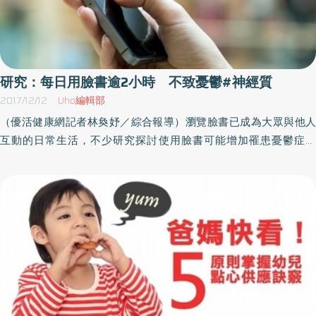
研究：每日用臉書逾2小時 不致憂鬱#神經質
2017/12/12
Uho編輯部
（優活健康網記者林奐妤／綜合報導）瀏覽臉書已成為大眾與他人
互動的日常生活，不少研究探討使用臉書可能增加罹患憂鬱症機
率，真的如此嗎？根據研究發現，使用臉書並不會引發憂鬱情緒，
甚至許多使用者擁有更高的生活滿意度！日用臉書超過2小時 並不
會比較憂鬱研究以282名年齡18至73歲不同國家的成人為對象進行
調查，評估人格特質與憂鬱症症狀。須回答自己的臉書使用量及朋
友數，社會比較和妒羨程度。例如閱讀動態消息時，經常將自己和
他人比較、對於有些人的生活充滿歡樂感到不公平。研究結果顯
示，每日使用臉書超過2小時者，並不會比使用量較少者更憂鬱。憂
鬱與神經質，與長期過度擔憂、焦慮及不安感的個性相關。不同個
性者可能從不同角度詮釋同則訊息。以朋友聚會訊息為例，有些人