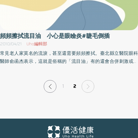
頻頻擦拭流目油 小心是眼瞼炎#睫毛倒插
2010/04/21
Uho編輯部
常見老人家莫名的流淚，甚至還需要頻頻擦拭。臺北縣立醫院眼科
醫師俞函杰表示，這就是俗稱的「流目油」有的還會合併刺激或異
物感，讓人相當不舒服。流目油主要是因為淚液排出受阻或過多，
建議您趕緊尋求眼科醫師診療，好好保護您的靈魂之窗。正常狀
況，眼窩外上方的淚腺會分泌眼淚來潤濕眼球表面。大部分會從下
1
2
眼瞼內側的淚點流出，經由淚管、淚囊、鼻淚管而後流到鼻腔。當
這個排出系統的某個部分受到阻塞時，眼淚就沒有辦法順利排出，
而造成流目油。常見的有鼻淚管阻塞，可以施用鼻淚管氣球擴張術
和淚囊鼻腔造孔術改善。另外如睫毛倒插，乾眼症或眼瞼炎的患
者，因眼球表面受到刺激，導致淚液分泌過多而流目油。睫毛倒插
以睫毛拔除為主，嚴重者需要睫毛囊破壞或眼瞼手術治療。乾眼症