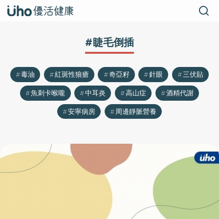
#睫毛倒插
毒油
紅斑性狼瘡
奇亞籽
針眼
三伏貼
魚刺卡喉嚨
中耳炎
高山症
酒精代謝
安寧病房
周邊靜脈營養