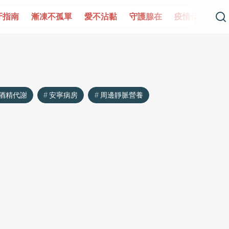
牙指南
漸凍不孤單
愛不沾黏
守護腺在
疫情保衛戰
酒精代謝
安寧病房
周邊靜脈營養