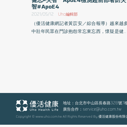
智#ApoE4
2021/05/12
Uho編輯部
（優活健康網記者黃苡安／綜合報導）越來越
中壯年民眾在門診抱怨常忘東忘西，懷疑是健
又擔心早年失智。其實現代人因外界訊息多，
致腦部過勞及壓力大，時有記憶差的現象，如
提醒一下就想起來，則僅是健忘；但有些人一
相信自己是健忘或記憶力不好，而輕忽自己是
智症發病初期或高風險族群，進而錯失阻斷失
症惡化的最佳時機。失智與健忘最大的差別
於，失智症患者會完全忘記過去經歷的事，即
提醒也記不起來。阿茲海默症患者 發病前20
異常蛋白質就在大腦沉澱樂生療養院副院長、
地址：台北市中山區長春路328號7
廣告合作：
service@uho.com.tw
經內科醫師莊毓民指出，台灣65歲以上老人每1
Copyright © www.uho.com.tw All Rights Reserved By 優活健康股份有
人就有1人失智，大部分患者屬於「阿茲海
症」的退化性失智，且近年來歐美長期追蹤研