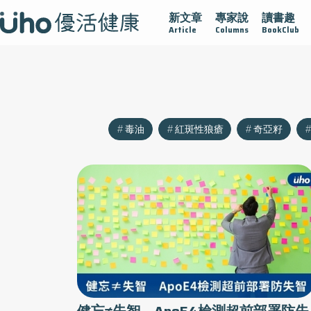
新文章
專家說
讀書趣
沾黏
守護腺在
疫情保衛戰
再生醫學
愛的未來視
Article
Columns
BookClub
毒油
紅斑性狼瘡
奇亞籽
健忘≠失智 ApoE4檢測超前部署防失