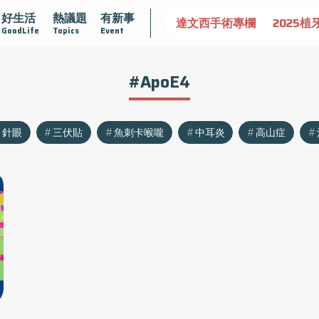
好生活
熱議題
有新事
認識攝護腺肥大
守護骨骼健康
達文西手術專欄
2025植
GoodLife
Topics
Event
#ApoE4
針眼
三伏貼
魚刺卡喉嚨
中耳炎
高山症