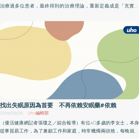
用氧氣，也不需要粒腺體，而是在「細胞質」進行代謝。糖解作用
魔系統』——就像在心裡有個魔鬼一直跟你說：『依賴是不應該的，
治療過多位患者，最終得到的治療理論，重新定義成是「充實自
度，以及正向情緒，特別是中度至重度的臉書使用者。 青少年應遵
儘管不需要維生素或礦物質輔助，但是非常沒有效率，不但會使身
依賴是可恥的，依賴是痛苦的』，他不斷把這種暴露自己脆弱的依
我」。也許會有人想：那這樣跟『長大吧』、『變堅強吧』，這些
循社群媒體使用的安全指引，並限制社群媒體的使用時間。 玩「手
體偏向酸性體質，還會使體溫下降（見第七十六頁圖表5）。此外，
賴，視為一種必須敲響的『內在即將再度受創的危險訊號！』「這
理論還不是一樣？」然而，雙方有著很大的差別。在寇哈特之前的
機塔」（cell phone tower）遊戲：到餐廳用餐時，請每個人把手機
糖解作用的原料僅有糖質；缺鐵的人之所以戒不了糖，就是糖解作
種內在的矛盾、掙扎、衝突，就是小大人的內心圖像，因此要這些
精神分析理論，有著「就算治療者不在身邊，也要讓自己好好活
交出來，堆在桌子中央，手機響起時，最先去拿手機的人，必須幫
用在作祟。這種單純使用糖質製造熱量的迴路，會在身體各處發
小大人去依賴一個真實的人往往是不可能發生的。於是我們一方面
著」的意義，自我充實是非常重要的。以「自我的充實＝鍛鍊自
所有人買單。 珍惜面對面互動機會，減少在朋友面前滑手機，對友
生，不但效率較差，還會使人渴望更多糖質。總而言之，缺鐵會引
在內在世界以自責自貶等方式攻擊自己，另一方面也讓自己遠離心
己」的意義來實行，但是寇哈特的理論並非如此。自我內心先安
誼最加分。 有重要事情盡量面對面討論，少用社群媒體溝通，容易
起糖質成癮，很難斷開糖質依賴。為何貧血的女性大多是甜食主義
中渴望的關係！所以獨立和依賴，也很可能是你心中的另一組對立
定 才會被愛非常重視構築良好人際關係的寇哈特理論，有時候會
造成誤解或口出惡言，對於溝通並無正面效益。（本文摘自／APP
者？體內缺乏鐵質的人，通常同時缺乏其他維生素或礦物質。那是
的兩極性格。『我需要別人，但我無法依靠他們』，這就是你們內
給人一種印象：對他人太過度撒嬌、太過度依賴的話，恐怕會出現
世代在想什麼／ 心靈工坊 ）
因為他們的日常飲食多以糖質為中心。至於身體是不是缺鐵，只要
心裡的傷痕。」蘇青的微笑裡有理解也有心疼。「不過，我說過，
超越了「撒嬌」應有界線的人。然而，對於人際關係最為重視的寇
透過血液檢驗便可知曉。人體內的鐵質有「血清鐵」（Serum
我們的確會被過往的生命經驗影響，但我們並不會被注定，我也一
哈特，最想闡述的是：「若不被人喜歡的話，是很孤單的啊！」那
Iron）和「鐵蛋白」（Ferritin）兩種。血清鐵是血液裡的鐵，呈現
再地分享這個信念：看見就是力量！現在，你看見了這些隱形的圖
麼，假設有個對他人過度撒嬌，只會想到自己的人，他會被周遭喜
馬上可使用的狀態；鐵蛋白則屬「貯藏鐵」（Storage Iron），是被
像、隱形的鐵鍊之後……」像是故意留下一段空白，蘇青停下來喝了
歡嗎？應該很難吧。自己沒有被滿足的情緒，以任性的手段要求對
蓄積起來的鐵。若以金錢來比喻，血清鐵就相當於身上的現金；鐵
一口茶。再抬起雙眼，她沉靜而溫柔的對沉默的易晴提出一個重要
方來填補，就會不小心變成跟蹤狂那類的人。寇哈特認為，無論是
找出失眠原因為首要 不再依賴安眠藥#依賴
蛋白（貯藏鐵）則是像支票一樣，留待需要時再兌現。比較常見的
的探問。「更重要的是，你要為自己創造怎麼樣的未來呢？」（本
不被人喜歡、自戀沒有被滿足等等，這些良好的「相互依賴」並不
2014/09/26
Uho編輯部
狀況是，儘管鐵蛋白足夠，但實際上身體卻很缺鐵。這是因為當身
文摘自／找回聲音的美人魚／心靈工坊）
完整的狀態下，人類的情緒會變得很不安定。「我不被任何人認
（優活健康網記者張瓊之／綜合報導）有位40多歲的李女士，本身
體出現發炎反應、肝臟數值異常時，鐵蛋白的數值會隨之上升，但
同」、「都沒有人喜歡我」等等，這麼想的時候，我們好好重視自
從事貿易工作，為了兼顧工作和家庭，時常蠟燭兩頭燒，每晚就寢
這不代表體內可用的鐵質充足（現金和支票的使用方式本來就不
己都辦不到，變成不安定的狀態。一整天都被那種思緒綁住的人，
時儘管身體已相當疲累，腦子卻還是不停的轉，在床上翻來翻去怎