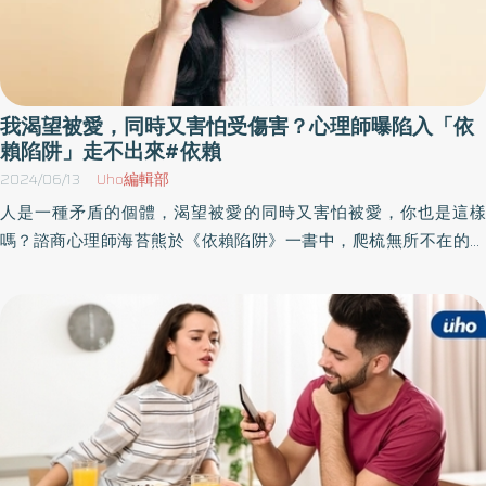
我渴望被愛，同時又害怕受傷害？心理師曝陷入「依
賴陷阱」走不出來#依賴
2024/06/13
Uho編輯部
人是一種矛盾的個體，渴望被愛的同時又害怕被愛，你也是這樣
嗎？諮商心理師海苔熊於《依賴陷阱》一書中，爬梳無所不在的依
賴形貌，可能發生在伴侶、親子、朋友，甚至是職場當中，深刻剖
析「過度依賴」的陷阱，層層回溯這種扭曲安全感背後的源頭，幫
助讀者卸下恐懼，為自己擎一盞微光。以下為原書摘文：