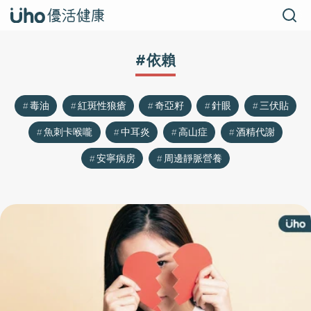
#依賴
毒油
紅斑性狼瘡
奇亞籽
針眼
三伏貼
魚刺卡喉嚨
中耳炎
高山症
酒精代謝
安寧病房
周邊靜脈營養