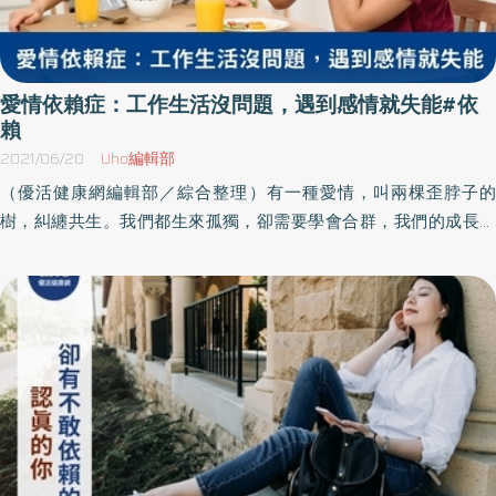
愛情依賴症：工作生活沒問題，遇到感情就失能#依
賴
2021/06/20
Uho編輯部
（優活健康網編輯部／綜合整理）有一種愛情，叫兩棵歪脖子的
樹，糾纏共生。我們都生來孤獨，卻需要學會合群，我們的成長都
被要求要獨立，可是獨立沒有完全，我們進入關係成了一束束藤
蔓，追尋攀附著纏綿在彼此身軀上，而這般的愛又該如何成長茁
壯？灑落一地失望又哀傷的淚水，融入塵埃裡，滋長出夠多的藤
蔓，越番緊密的交織，譜出一篇篇令人窒息的愛。愛情依賴症的現
象親愛的，這是你嗎？1.當對方沒有回應須求，覺得對方不在乎、不
夠愛？2.當對方拒絕提議或邀請，感到失望、失落，感覺自己被否
定？3.當對方做的事你不認同，就無法忍受、大吵一架？4.當關係結
束，就覺得自己失敗了？在依賴症者的眾生相中，往往並不如我們
預期的，總是楚楚可憐模樣的人，有時候他們可能是很能幹、充滿