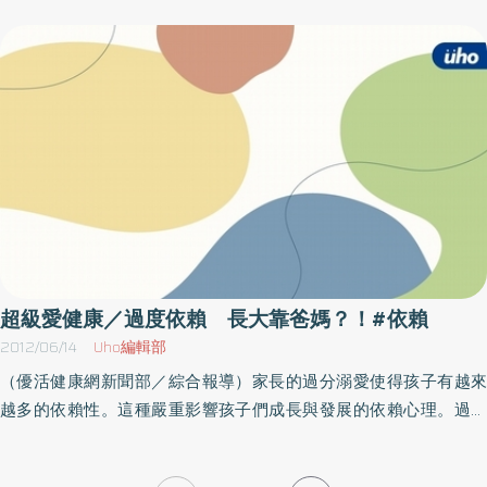
同）。為了避免這樣的情形，可以使用TIBC（總鐵結合能）檢驗人
會處在不安定的狀態。相對地，「獲得充分的愛的人，內心會很安
麼樣都睡不著。而這多年來飽受失眠之苦的她，不但影響白天的工
體內的鐵質狀況。TIBC是表現「載運鐵質的蛋白質」有多少的數
定，並且不會想要對他人撒嬌、想要得到愛」，這是寇哈特對人的
作效率，還容易亂發脾氣，更嚴重影響生活，她總是在身體不適看
值；只要TIBC的數值有上升的現象，便可推斷為缺鐵。基於以上所
觀點。我想擅長依賴他人，該撒嬌時就盡情撒嬌的人，並非是不在
醫生時，請醫生順便開安眠藥，卻不知不覺養成依賴性，越吃越
述，臨床上我都是以血清鐵、鐵蛋白、TIBC、發炎反應、肝臟的數
乎對象是誰都跑去撒嬌，反而是非常重視他人。為了可以和善待
多，直到後來醫師改用血清素調節劑來治療，幫助她穩定情緒、放
值等，來進行綜合性判斷。先做身體檢查，確認是否有缺鐵問題在
人，自己的內心必須先安定下來。這樣一來，你如果想要和善待
鬆腦細胞，且對使用者而言，也無需擔憂會產生依賴性，目前李女
此建議無法戒斷糖質的人，可先到醫院安排身體檢查，確認是否有
人，就沒有閒暇去輕視自己。接下來，如果被誰依賴時，就聽聽他
士已逐漸擺脫需依賴安眠藥助睡。對症下藥 才能獲得好眠隨著台
缺鐵的現象。現代人常有鐵質缺乏的問題，尤其女性（較容易有貧
的心事吧。「好的撒嬌」和「過度撒嬌」的界線那麼，好的撒嬌和
灣人失眠問題日益嚴重，根據衛福部資料統計，國人每年服用的安
血問題）更為嚴重。各位身邊應該不乏愛好甜食的「甘黨女子」
過度的撒嬌，界線究竟在哪裡呢？假設，有個家庭有三兄弟。當中
眠藥高達3億2700萬顆，但安眠藥吃多了恐怕會產生依賴性，甚至
吧？這些人之所以「無糖不歡」，或許正是因為缺鐵所致。一旦確
只有一個人，總是黏著母親撒嬌。對於那個愛撒嬌的孩子，寇哈特
越吃越多，對此，臺北慈濟醫院身心醫學科李嘉富醫師表示，有些
定體內缺鐵，便可多吃富含鐵質的食材（如牡蠣、大豆、燕麥、杏
認為「內心應該是缺少了什麼吧」。很可能是哥哥在弟弟出生後，
患者的失眠是自律神經失調所導致的，透過科學的心律變異分析儀
仁、馬鈴薯、肉類、全麥麵包、胡蘿蔔、南瓜等），或服用鐵質補
出現短暫感覺母愛不足；又或許不知不覺認為只有自己被冷落，產
找出失眠的原因，對症下藥，才能夜夜好眠 遠離藥物依賴 好眠3原
充劑等營養食品來補充鐵質，這正是擺脫糖質成癮的第一步。（本
超級愛健康／過度依賴 長大靠爸媽？！#依賴
生一種疏離感。寇哈特認為並非是以母親的角度看來「愛是否足
則助睡許多失眠的患者習慣服用安眠藥，但醫師強調安眠藥不是不
文摘自／少吃點藥，血糖值照樣穩妥當／方舟文化）
2012/06/14
Uho編輯部
夠」，而是觀察每個孩子主觀的感受，客觀地做判斷。就算雙親認
能用，而是使用方法必須正確，單獨使用安眠藥不是最好的方式，
（優活健康網新聞部／綜合報導）家長的過分溺愛使得孩子有越來
為：「沒有那回事，我們很公平對待每一個孩子」，但試著想像小
除了藥物治療之外，他提出健康吃、安心睡、快樂動的3大好眠原
越多的依賴性。這種嚴重影響孩子們成長與發展的依賴心理。過度
孩子在妹妹或弟弟出生後的心情，大家就可以理解，他們暫時「變
則，如此一來，無需依賴藥物，也能擁有良好的睡眠品質。1）健康
依賴的小孩，常會出現哭鬧不休、尖叫、纏人、黏人等不成熟行
回小寶寶」的行為，那是非常合理的「撒嬌」。稍微給予一些愛
吃／指的是營養均衡，尤其香蕉、牛奶、小麥、堅果類含有血清素
為。以大陸為例目前有65％的家庭存在「老養小」的現象，全國有3
能讓自戀未被滿足的人回復穩定去疼愛對自己撒嬌的人，可以說根
的前驅物質色胺，有誘發睡眠的功能，可以多加攝取。2）安心睡／