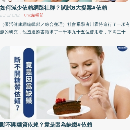
成為在關係中攀爬的藤蔓系，伴侶成為你的重心與唯一的依靠時，
們一直帶著『我不夠好』，『我一定要是好的，才會被愛、才會安
如何減少依賴網路社群？試試8大提案#依賴
你在關係裡越容易感到恐懼，而有更多暗黑的情緒，包括控制、不
全』這樣自我認知和強烈的不安全感，一路往前成長。「我們常常
2019/10/12
Uho編輯部
安，甚至你可能嫉妒伴侶的成就，當然你也會容易有許多的無助
忽略一件事：如果一個人內在的不安和焦慮很高，又習慣時時自我
（優活健康網編輯部／綜合整理）社會系學者川霍特進行了一項有
感。如果這是你，那這是兩顆歪脖子樹的愛情，而這是愛情依賴
檢視有沒有做好，這將讓別人感覺到和他之間是缺乏連結且疏離
趣的研究，他透過臉書徵求了一千零九十五位使用者，平均三十四
症，你會讓自己不斷在愛情了痛苦與歡樂兩極裡劇烈的跌宕起伏，
的。」「為什麼？這不是只是我們和自己之間的關係嗎？並沒有牽
歲，86% 是女性，平均擁有三百五十個臉友，每天花一個多小時在
直到有一天你們彼此摔得體無完膚，脖子歪得幅度更深，糾纏共
涉到別人啊！甚至，我一直很努力和怡君、志遠他們靠近啊！為什
臉書上。接著，將他們隨機分為兩組，實驗組禁用臉書一週，對照
生，互怨互艾，消磨彼此的愛也消磨彼此的人生，而很可能，就是
麼別人會覺得我疏離？」易晴依舊困惑的問。「哈哈，就是因為你
組則持續之前使用臉書的方式，實驗前後皆進行線上問卷調查，包
一輩子。（本文摘自／愛無能：為什麼我們想愛，卻無法好好愛？
們的『努力』，讓你們即使跟別人在一起也是『人在心不在』的
括：生活滿意度、情緒，以及臉書的使用型態。 臉書使用強度：從
／采實文化）
啊！」蘇青進一步解釋：「你知道嗎？太早就曉得不能去做父母不
臉友數、每天看臉書時間、每日必看臉書、關掉臉書會覺得不捨等
喜歡的事的小孩，很容易不自覺地被導向完美主義，於是全部的心
層面評估。 臉書嫉妒程度：接受大量社交資訊而引發社會比較心
思都不自覺地罩在『害怕哪裡沒做好』的自我檢視和焦慮裡！就像
理，覺得別人見識廣、更成功、更快樂。 主動或被動使用臉書：主
一個隨時都上戰場的戰士一樣，無論是跟自己在一起，或者是跟別
動指貼圖、更新動態、評論他人貼文，被動指多常瀏覽最新訊息、
人在一起，你們都很難放鬆下來。你們無法就是只是處於『當
看朋友的照片、瀏覽別人的臉書頁。結果發現：禁用臉書的這一組
下』、享受『當下』，這就是一種『不在』的狀態。「除此之外，
明顯有較高的生活滿意度、較多正向情緒，仔細區分臉書使用程
有些小大人會產生『我是孤單的，我只能靠我自己』的信念，他們
度，這效應出現在中度與重度的臉書使用者，對於輕度則沒有差
在生命早期的某個時刻暗自下定決心：我再也不要有任何感覺，避
別。此外，臉書嫉妒達中度到強度的人，也因禁用臉書而感到生活
斷不開糖質依賴？竟是因為缺鐵#依賴
免自己感受到情感連結的渴望以及缺失的痛苦。可是離開情緒腦，
更滿意。被動的臉書使用者，更能從禁用臉書中獲得更好的生活滿