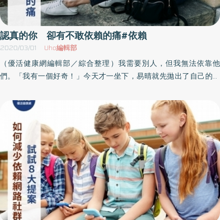
活力，只是在生活中花大半的時間都在想著「愛情」、「關係」或
「家人」。你一邊工作，想著卻是昨天男友跟你說得，他覺得相處
得很累，搞得你心慌意亂，工作無法專心也交不出好報告。你一邊
認真的你 卻有不敢依賴的痛#依賴
吃飯，卻想著為什麼老公遲遲不回你訊息，是不是又不小心激怒他
2020/03/01
Uho編輯部
了，還是他最近跟新來的女同事在幹麼？越是花時間想對方，越無
（優活健康網編輯部／綜合整理）我需要別人，但我無法依靠他
法花時間在自己身上，也因為不願意花時間陪伴與照顧自己，而花
們。「我有一個好奇！」今天才一坐下，易晴就先拋出了自己的疑
更多時間想著對方，越需要透過對方的回應來讓自己感覺安心、有
問。「是嗎？太好了，說說看？」蘇青一貫安然欣賞的回應。「如
連結感、有安心感，或者，「自己沒有這麼不好」的短暫安全感。
果我從小就習慣位移到別人的位置上，那我應該很習慣跟別人靠近
愛情依賴症的伴侶，很容易在與伴侶相處時，就傾倒很多的情緒或
不是嗎？為什麼志遠和怡君他們會覺得我很遙遠呢？」端起桌上的
生活事件，有時候讓伴侶難以招架，在關係共構的結果，伴侶開始
骨瓷藍色唐草紅茶杯，微微笑了一下，蘇青抿了一口最愛的英國
閃躲、延遲回應，因為在關係中感覺窒息。但對依賴的伴侶來說，
Fortnum & Mason蘋果紅茶，不疾不徐地說：「如果我們在童年期
自己已經忍耐五十六小時又三十五分鐘的委屈和憋屈，為什麼只要
間無法向主要照顧者表達需求，某個程度來說，就等於提早失去了
伴侶一點「用心」伴侶卻做不到？「自我厭惡」、「自我疏離」往
童年。有些孩子甚至心裡不自覺地為了自己不夠好、不夠體諒、不
往是這群人最核心的問題，越是不喜歡自己，越需要有人陪伴，越
夠獨立、會嫉妒……而自我批判，所以儘管他們很可能一直努力藉著
需要時間被填滿，而且最好是伴侶填滿最完美。而依賴症更進階的
出色的成績、表現來討好別人，可是其實從來都沒辦法感覺到或者
版本則會是，想要一直待在家中或伴侶身邊，而不重視自我發展，
真正相信自己是優秀美好的。「深怕『自己永遠不夠好』的信念和
更不在乎自己的生涯，而最後不只是情感依賴，跟著也經濟依賴，
焦慮，成為這些小大人們成長時的內心持續驅動力。也就是說，你