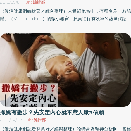
2019/09/01
Uho編輯部
鍛鍊理性腦的模式，也讓這些小大人長大之後變成和情緒、情感斷
意度。事實上，被動的臉書使用和負面情緒與想法是有關的。在社
（優活健康網編輯部／綜合整理）人體細胞當中，有種名為「粒腺
鏈的超理智機器人，而這往往讓身邊的重要他人感覺到無法和他有
群媒體中的社交比較，雖然可能引發不太舒服的臉書嫉妒，但研究
體」（Mitochondrion）的微小器官，負責進行有效率的熱量代謝。
真正的親密連結。」「天啊！這也好像志遠耶，我覺得他就是這樣
也指出，也可能激發自我進步的動機，引發正向情緒，特別是擁有
如果代謝不夠確實，就會引起代謝失調，最嚴重的影響便是缺鐵
的人，以前我還以為是他不想和我太親近，現在想想，他是家裡的
自信心的族群。社群媒體中有相當廣泛的主題，從大自然、旅遊、
症。缺鐵和糖質成癮，乍看之下似乎毫無關係，但其實兩者相當密
長子，所以他也是跟我一樣是小大人嗎？」易晴好驚訝，同時也彷
藝術、食物、體育活動等，許多素材有著美學價值與想像創意，能
切。人體所需的熱量，是由細胞中的粒腺體製造而成。也就是說，
彿多了解了志遠一些，甚至多了一種身為同類的哀憫與連結。「而
帶來啟發，是一種動機狀態，感到能獲得更新、更好的機會，被喚
粒腺體就像是細胞裡面的發電廠。據說每個細胞裡的粒腺體多達數
且，可能還有另一個更深的傷害，」蘇青語氣轉為沉重，語重心長
起新的想法，刺激開始付出行動。良性的嫉妒（benign envy），雖
百至數千個，占了人體體重的一成左右。一般的情況下，粒腺體會
地說：「那是內心不自覺的『羞恥感』。基本上，童年原本就是人
然心裡有點不悅，激發良善動機去改變自我，成長進步，能夠愈來
利用氧氣，把糖質和脂質轉換成熱量。這種粒腺體的熱量代謝非常
生中一段非得仰賴他人不可的時期，如果依賴他人的需求被拒絕，
愈接近比較的對象，是一種同化的、向上的比較。相反地，惡意的
有效率，但需要各式各樣的營養素作為輔助；最具代表性的營養素
就意味著這個孩子不斷地被迫為自己的需求感到羞恥，而且不斷受
嫉妒（malicious envy），則是出現敵意動機，要把比較對象拉下
是維生素和礦物質，其中最重要的就是鐵質（見第七十五頁圖表
挫。「以你在心畫中回溯到那個一、兩歲的傷為例，當依賴的需求
來，是一種對比的、向下的比較。不用擔心，我不是建議讀者從此
4）。熱量代謝的最終階段需要鐵質，即便之前所有階段的代謝都正
得不到回應，甚至逼得你鬧情緒發脾氣了，但這憤怒仍然無法被父
關掉你的臉書，但「暫時」離開臉書七天，真的可以讓你耳目一
常，最後若是鐵質不足，代謝還是會停止，自然無法製造出足夠的
母接受，結果就是這孩子內在世界的分裂。「因為我們會把對父母
新！張醫師的小叮嚀：如何減少依賴網路社群，並重新對話？ 讓社
熱量供人體使用。也就是說，身體一旦缺鐵，粒腺體就不能正常運
忽視我們的憤怒，轉過頭來壓抑自己對他人的需求，長大後，我們
群媒體成為你人際關係的一部分，而不是全部；是幫友誼加分的工
作，無法順利製造熱量。代謝失調，改以糖解作用製造熱量︱所以
會不自覺的在心裡對『想要依賴他人的自己』發動攻擊。」「你是
撒嬌有撇步？先安定內心就不惹人厭#依賴
具，而不是逃避互動的藉口。 花在與親友真實互動的時間，建議多
你戒不了糖在這之後，身體就會開始啟動另一個不同（但也最原
說攻擊自己嗎？」易晴再度一臉詫異。「是，原本是幫助我們適應
2018/04/02
Uho編輯部
於與網友互動。 寧可一次看臉書看個夠，別三不五時查看臉書最新
始）的熱量代謝迴路：「糖解作用」（Glycolysis）。這種代謝不使
外境生存下來的內心保護系統，開始轉為心理學家所說的『內心原
（優活健康網記者林奐妤／編輯整理）哈特身為精神分析師，曾經
動態，能降低憂鬱風險。 禁用臉書一週：你會有更好的生活滿意