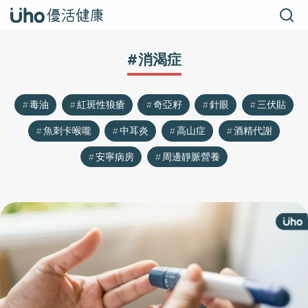
#消渴症
毒油
紅斑性狼瘡
奇亞籽
針眼
三伏貼
魚刺卡喉嚨
中耳炎
高山症
酒精代謝
安寧病房
周邊靜脈營養