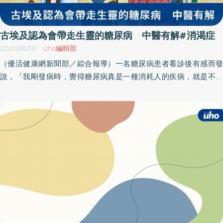
糖尿病若是置之不理，病程持續惡化下去，則可能出現神經病變、
眼睛病變、腎功能降低等不可逆的情況，因此，最好能在初期的時
候及早發現治療。 上中下消先辨明 對症下藥更精準 黃帝內經的
古埃及認為會帶走生靈的糖尿病 中醫有解#消渴症
《素問.奇病論》中提到的「消渴」，和現今糖尿病十分類似，而消
2021/06/10
Uho編輯部
渴症所涵蓋的範圍更加廣泛，雖不能完全劃上等號，但可以做為臨
（優活健康網新聞部／綜合報導）一名糖尿病患者看診後有感而發
床治療的方向參考。康涵菁醫師說明，消渴症的病因病機多由於先
說，「我剛發病時，覺得糖尿病真是一種消耗人的疾病，就是不停
天稟賦不足，素體陰虛，再加上飲食失節、情志不調或勞慾過度所
地吃喝，但也不停地瘦下來，雖然用西藥治療，血糖值壓下來了，
導致，並可依影響到肺、胃、腎三個臟腑的情況，去分作上消、中
但總覺得累，和生病前不一樣，一直到找用中醫調理後，才有又活
消及下消，以利評估病位以及病情的走向。 若屬於上消，也就是肺
過來的感覺。」流傳數千年疾病 近代開始用胰島素治療糖尿病，
熱津傷型的消渴，會以多飲為主，經常會覺口乾舌燥，飲水增多卻
是一個很古老的疾病，大約在西元前1550年左右，埃及人用草紙記
不解渴，治療上可以使用消渴方加減沙參、麥門冬去清熱潤肺、生
錄了一種病，嚴重多尿的情形就像是把人的生靈都帶走，使人不斷
津止渴；中消則是屬胃熱熾盛型的消渴，以多食為主，經常會感到
消瘦，罹患這種疾病的人，根本無法治療，一直到了西元1922年，
飢餓，吃很多東西體重卻沒有隨之上升，同時也容易便秘，此時則
開始利用胰島素注射療法來處理糖尿病，才開啟了近代西方醫學的
可以使用玉女煎加減方，有助於清胃瀉火，養陰生津；下消則是腎
糖尿病治療史。杏儒中醫診所院長蔡易昌中西醫師表示，中醫方面
陰虧虛型的消渴，以多尿為主，還可能伴隨尿濁、腰膝痠軟，形體
對於糖尿病的相關論述，多屬於「消渴症」、「脾癉」、「消癉」
瘦弱等症狀，臨床可用六味地黃丸加減方，有助於滋陰固腎。 要注
的範疇。「消渴症」是後人對糖尿病的概論，其實，消渴症又可細
意的是，許多下消是由上消和中消發展而成，類似於糖尿病的後
分為「脾癉」、「消癉」兩大部分。在中醫古籍《素問．奇病論》