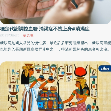
穩定代謝調控血糖 消渴症不找上身#消渴症
2023/08/25
胡奕暄
糖尿病是國人常見的慢性病，最近許多研究陸續指出，糖尿病可能
也能列入長期新冠症候群其中之一，得過新冠肺炎的患者相比沒染
疫過的人，罹患第二型糖尿病風險相對較高，因此，確診過的患者
要更加謹慎注意身體的變化。 睿鳴堂中醫診所院長吳宛容中醫師表
示糖尿病產生的原因是由於體內胰島素分泌不足或是作用異常，導
致胰島素無法帶葡萄糖進入細胞儲存，使得葡萄糖在血液中累積過
量，體內血糖值便會超過正常範圍。常見的自覺症狀包含「三多一
少」，吃多、喝多、尿量增多以及體重減少，若再加上隨機血糖值
大於200mg/dL，就可以診斷為糖尿病。此外，臨床的抽血數值若發
現糖化血色素大於等於6.5%，空腹8小時血糖大於126mg/dL，或是
口服葡萄糖後2小時血糖大於200mg/dL，同樣也可診斷為糖尿病。