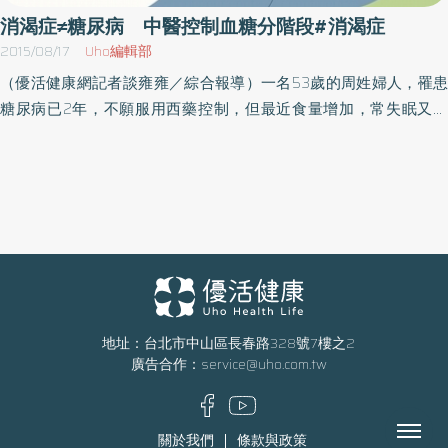
期，患者的體質中的氣陰虧虛的程度以及是否久病出現瘀象，也需
提到「脾癉……此肥美之所發也，此人必數食甘美而多肥也。肥者令
消渴症≠糖尿病 中醫控制血糖分階段#消渴症
一併考量處理。 飲食地雷要避開 食療穴位助控糖 吳宛容中醫師表
人內熱，甘者令人中滿，故其氣上溢，轉為消渴」，脾癉的「癉」
2015/08/17
Uho編輯部
示無論是糖尿病前中後期的患者，飲食的控制都要相當注意，建議
字，是「熱」的意思，所以脾癉是指脾熱之病，就是吃太多膏粱厚
（優活健康網記者談雍雍／綜合報導）一名53歲的周姓婦人，罹患
可多攝取高纖維的食物，以及像是苦瓜、冬瓜、山藥、薏仁等清熱
味、甘味肥美，導致內熱中滿脾熱，日久可轉發為消渴症，而這熱
糖尿病已2年，不願服用西藥控制，但最近食量增加，常失眠又煩
生津的食材。避開高糖分、高脂肪及精緻澱粉，同時也要小心加工
內熱，亦可使消渴症惡化，而胰島素阻抗通常多屬於「脾癉」的階
躁，因而求助中醫。經血糖檢測發現空腹血糖值大於200，糖化血
食品例如香腸、丸子、火鍋料等物。 此外，進食的順序也很重要，
段。在中醫古籍《素問‧通評虛實論》提到「凡治消癉仆擊，偏枯痿
色素9.2，合併口渴、舌紅瘦、苔薄白等症狀，確診為「胃熱」體
建議可先吃高纖蔬菜，再吃蛋白質，最後再吃全穀雜糧類，不僅可
厥，氣滿發逆，肥貴人，則高梁之疾也。隔塞閉絕，上下不通，則
質；採取針灸和中藥調理，血糖逐漸下降，兩個月後飯前血糖恢復
讓血糖不會波動太大，也比較能夠有飽足感。同時，也要維持規律
暴憂之病也。暴厥而聾，偏塞閉不通，內氣暴薄也。不從內外中風
正常。童綜合醫院中醫科醫師陳建雄醫師表示，以往中醫常依「消
的運動與作息，才能夠從根本去調整。吳宛容中醫師推薦一道簡單
之病，故瘦留著也。蹠跛，寒風濕之病也。」其中的「消癉」指的
渴症」模式來治療現代的糖尿病，事實上，古代所描述的「消渴
的中醫食療，供糖尿病的病人參考食用。 枸杞炒苦瓜 材料：枸杞10-
就是糖尿病血糖控制不良的階段，長期的脾虛胃熱，郁而化火，之
症」只佔現代糖尿病的一部分，且病程都偏中後期。主因古代營養
15克、苦瓜一小條 做法：將枸杞和苦瓜洗淨，苦瓜剖開去籽並切
後引起氣散陰傷，陰損及陽，氣食少火，命火衰微，累及五臟。這
狀況差，且沒有儀器檢測血糖值，患者往往罹病多年後，身體狀況
片，放入沸水中焯燙一分鐘撈起淨泡冷水，如此可去除苦味同時保
時就容易出現濕、濁、痰、瘀等病理產物，血瘀、痰濁、痰瘀互結
漸衰，併發糖尿病腎炎、蛋白尿等，出現身體逐漸消瘦、多尿、多
留脆嫩口感。將苦瓜放入油鍋中炒到個人喜歡的軟硬度後，加入枸
及瘀濁化熱生毒，造成脈絡痹阻，就會出現各種糖尿病併發症。治
喝等陰虛躁熱的症狀，才會被歸類為「消渴症」。糖尿病分4階段
杞以及適量的鹽一同拌炒便可起鍋。 苦瓜味苦性寒，可治熱病煩
地址：台北市中山區長春路328號7樓之2
療方法多 著重讓身體恢復調控血糖能力中醫治療糖尿病，比起西
廣告合作：
service@uho.com.tw
消渴症偏中後期反觀現代，大部份糖尿病患者體質偏胖，當還沒有
渴，枸杞味甘性平，可滋補肝腎之陰，兩者搭配起來滋陰清熱的效
藥來說，方法更多元，主要是著重在功能的恢復，讓身體逐漸恢復
特別症狀時，就透過儀器檢測出血糖升高，所以出現的症狀並非
果頗佳。現代醫學研究也發現，苦瓜中含有可促進醣類分解，輔助
自行調控血糖的能力。此病多因陽氣悍而燥熱郁甚之所成，究其臟
「消渴症」所能概括。陳建雄醫師指出，目前中醫對糖尿病的病程
降低血糖，而枸杞則是含有枸杞多糖，可能有助於控制血糖和血
Menu
腑，不外肝熱、胃熱、腸熱等。中滿內熱是肥胖型糖尿病的核心病
關於我們
條款與政策
發展可分為「鬱、熱、虛、損」4大階段：●鬱／血糖升高的早期，
脂。 除了飲食以外，吳宛容中醫師提供民眾下列幾個保健穴位，透