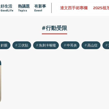
好生活
熱議題
有新事
認識攝護腺肥大
守護骨骼健康
達文西手術專欄
2025植
GoodLife
Topics
Event
#行動受限
針眼
三伏貼
魚刺卡喉嚨
中耳炎
高山症