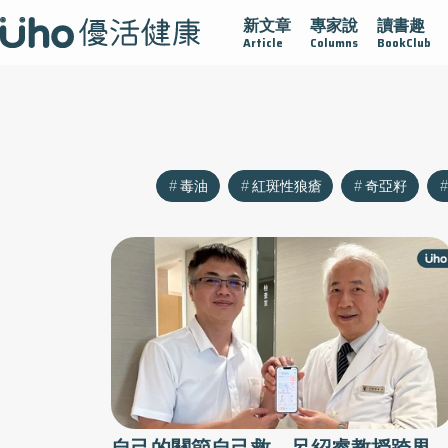
新文章
專家說
讀書趣
沾黏
守護腺在
疫情保衛戰
再生醫學
愛的未來視
Article
Columns
BookClub
毒油
紅斑性狼瘡
奇亞籽
自己的關節自己救，呂紹睿教授跨界