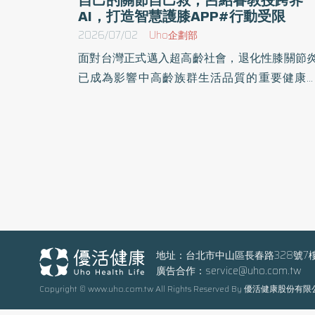
AI，打造智慧護膝APP#行動受限
2026/07/02
Uho企劃部
面對台灣正式邁入超高齡社會，退化性膝關節
已成為影響中高齡族群生活品質的重要健康
題。根據衛生福利部統計，60歲以上民眾約六
受到退化性關節炎困擾，其中又以膝關節退化
為常見。許多人直到膝蓋疼痛、行動受限才開
尋求治療，往往錯失最佳保養時機。 為推動「預
防勝於治療」的新保健觀念，骨科權威、醫者
所兼任教授暨慈濟醫療體系骨科名醫呂紹睿
授，攜手國立成功大學工業設計學系暨生物醫
工程學系合聘教授林彥呈及智慧科技團隊，共
研發「智慧護膝3+3 APP」，透過AI智慧分析
地址：台北市中山區長春路328號7
廣告合作：
service@uho.com.tw
穿戴式感測裝置及數位健康管理，協助民眾從
Copyright © www.uho.com.tw All Rights Reserved By 優活健康股份有
常生活建立正確護膝習慣，落實「自己的膝蓋
己救」的健康理念。 AI即時監測步態 及早發現