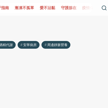
牙指南
漸凍不孤單
愛不沾黏
守護腺在
疫情保衛戰
酒精代謝
安寧病房
周邊靜脈營養