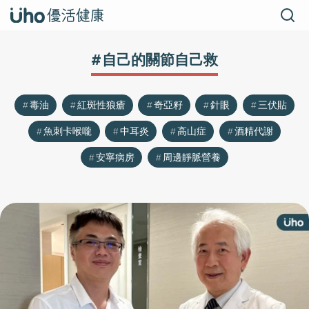
#自己的關節自己救
毒油
紅斑性狼瘡
奇亞籽
針眼
三伏貼
魚刺卡喉嚨
中耳炎
高山症
酒精代謝
安寧病房
周邊靜脈營養