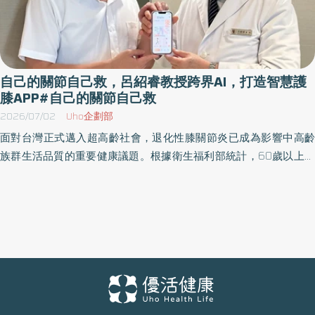
自己的關節自己救，呂紹睿教授跨界AI，打造智慧護
膝APP#自己的關節自己救
2026/07/02
Uho企劃部
面對台灣正式邁入超高齡社會，退化性膝關節炎已成為影響中高齡
族群生活品質的重要健康議題。根據衛生福利部統計，60歲以上民
眾約六成受到退化性關節炎困擾，其中又以膝關節退化最為常見。
許多人直到膝蓋疼痛、行動受限才開始尋求治療，往往錯失最佳保
養時機。 為推動「預防勝於治療」的新保健觀念，骨科權威、醫者
診所兼任教授暨慈濟醫療體系骨科名醫呂紹睿教授，攜手國立成功
大學工業設計學系暨生物醫學工程學系合聘教授林彥呈及智慧科技
團隊，共同研發「智慧護膝3+3 APP」，透過AI智慧分析、穿戴式
感測裝置及數位健康管理，協助民眾從日常生活建立正確護膝習
慣，落實「自己的膝蓋自己救」的健康理念。 AI即時監測步態 及