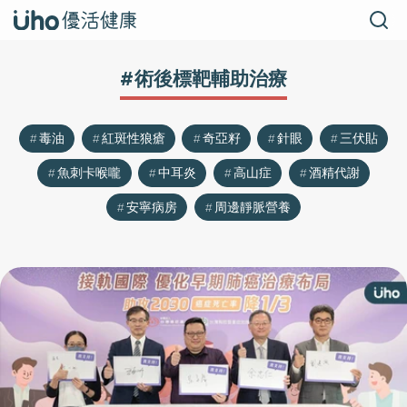
#術後標靶輔助治療
毒油
紅斑性狼瘡
奇亞籽
針眼
三伏貼
魚刺卡喉嚨
中耳炎
高山症
酒精代謝
安寧病房
周邊靜脈營養