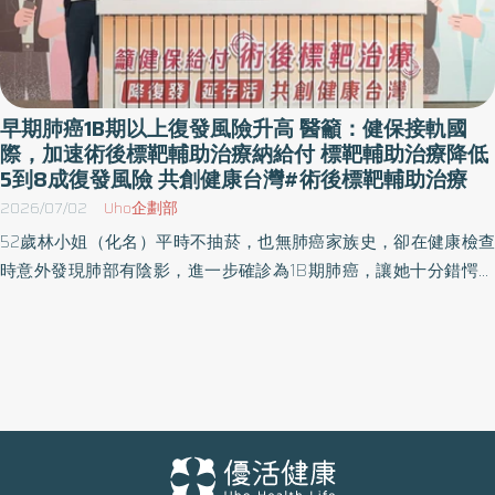
早期肺癌1B期以上復發風險升高 醫籲：健保接軌國
際，加速術後標靶輔助治療納給付 標靶輔助治療降低
5到8成復發風險 共創健康台灣#術後標靶輔助治療
2026/07/02
Uho企劃部
52歲林小姐（化名）平時不抽菸，也無肺癌家族史，卻在健康檢查
時意外發現肺部有陰影，進一步確診為1B期肺癌，讓她十分錯愕。
後續基因檢測顯示帶有EGFR基因突變，考量術後仍有復發風險，在
與主治醫師討論後，決定接受術後標靶輔助治療。如今治療已邁入
第三年，病況穩定，工作與生活皆維持如常。 隨著政府推動公費低
劑量電腦斷層（LDCT）肺癌篩檢政策滿4週年，我國肺癌早期發現
比例顯著提升，進一步推動肺癌防治實現「診斷期別前移」，也更
加凸顯早期介入輔助治療，為患者爭取最佳治療時機的重要。面對
早期肺癌治療需求逐步提升，台灣癌症基金會與台灣胸腔暨重症加