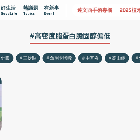
好生活
熱議題
有新事
認識攝護腺肥大
守護骨骼健康
達文西手術專欄
2025植
GoodLife
Topics
Event
#高密度脂蛋白膽固醇偏低
針眼
三伏貼
魚刺卡喉嚨
中耳炎
高山症