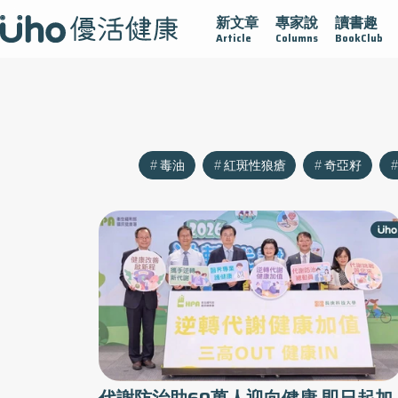
新文章
專家說
讀書趣
沾黏
守護腺在
疫情保衛戰
再生醫學
愛的未來視
Article
Columns
BookClub
毒油
紅斑性狼瘡
奇亞籽
代謝防治助60萬人迎向健康 即日起加