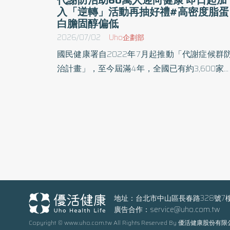
入「逆轉」活動再抽好禮#高密度脂蛋
白膽固醇偏低
2026/07/02
Uho企劃部
國民健康署自2022年7月起推動「代謝症候群
治計畫」，至今屆滿4年，全國已有約3,600家
所投入、累計收案超過60萬人，為了鼓勵參與
謝症候群防治計畫的民眾積極改善健康指標
「2026逆轉代謝 健康加值」活動開跑，即日
受理報名至9月底，透過獎勵與抽獎機制，鼓
民眾及早遠離三高風險。 從健檢紅字到健康加
值 3,600家院所陪伴民眾邁向健康人生 依據國
民健康署國民營養健康狀況變遷調查結果，20
以上國人每10人約有3人罹患代謝症候群。代
症候群是指腰圍過粗、血壓偏高、空腹血糖
地址：台北市中山區長春路328號7
廣告合作：
service@uho.com.tw
高、三酸甘油酯偏高及高密度脂蛋白膽固醇偏
Copyright © www.uho.com.tw All Rights Reserved By 優活健康股份有
等5項危險因子中符合3項以上者。代謝症候群