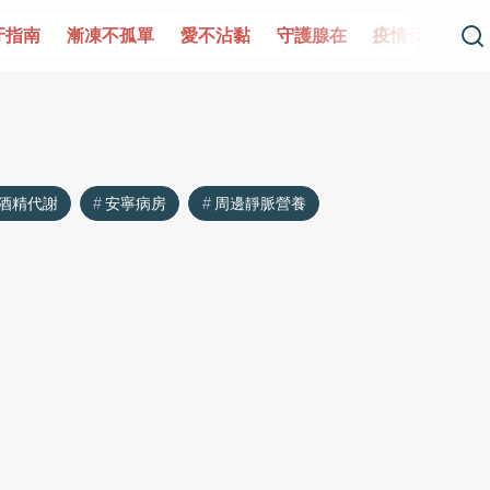
牙指南
漸凍不孤單
愛不沾黏
守護腺在
疫情保衛戰
酒精代謝
安寧病房
周邊靜脈營養