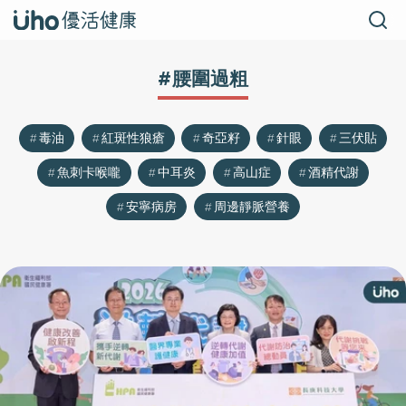
#腰圍過粗
毒油
紅斑性狼瘡
奇亞籽
針眼
三伏貼
魚刺卡喉嚨
中耳炎
高山症
酒精代謝
安寧病房
周邊靜脈營養