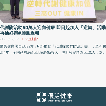
代謝防治助60萬人迎向健康 即日起加入「逆轉」活動
再抽好禮#腰圍過粗
2026/07/02
Uho企劃部
國民健康署自2022年7月起推動「代謝症候群防治計畫」，至今屆
滿4年，全國已有約3,600家院所投入、累計收案超過60萬人，為了
鼓勵參與代謝症候群防治計畫的民眾積極改善健康指標，「2026逆
轉代謝 健康加值」活動開跑，即日起受理報名至9月底，透過獎勵與
抽獎機制，鼓勵民眾及早遠離三高風險。 從健檢紅字到健康加值
3,600家院所陪伴民眾邁向健康人生 依據國民健康署國民營養健康
狀況變遷調查結果，20歲以上國人每10人約有3人罹患代謝症候
群。代謝症候群是指腰圍過粗、血壓偏高、空腹血糖偏高、三酸甘
油酯偏高及高密度脂蛋白膽固醇偏低等5項危險因子中符合3項以上
者。代謝症候群患者相較一般民眾，罹患糖尿病、高血壓、高血