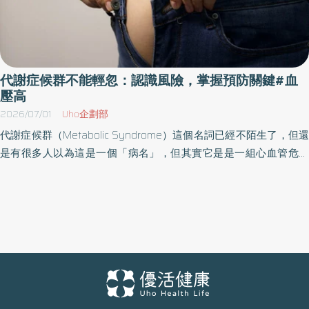
代謝症候群不能輕忽：認識風險，掌握預防關鍵#血
壓高
2026/07/01
Uho企劃部
代謝症候群（Metabolic Syndrome）這個名詞已經不陌生了，但還
是有很多人以為這是一個「病名」，但其實它是是一組心血管危險
因子的聚集現象，這些問題是慢慢地累積出來，像是肚子變大（也
就是腰圍粗）、血壓高、血糖飆升，還有不正常血脂指數。如果這
些狀況有三項以上，就叫做「代謝症候群」也就代表身體代謝功能
在對你「亮紅燈」的警訊。 什麼是代謝症候群？別以為瘦子就沒事
不少人以為只有胖的人才會有代謝症候群，年輕應該沒關係。但代
謝問題不是那麼單純，光靠直覺就可判斷。現代人的生活節奏、飲
食方式都和以前不同現在越來越多看起來瘦瘦的女生，因為長期壓
力大、久坐加外食，加上久坐沒動、睡不飽，代謝壓力根本從學生