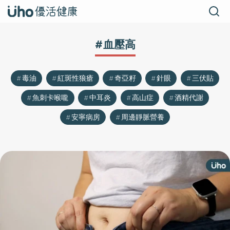
#血壓高
毒油
紅斑性狼瘡
奇亞籽
針眼
三伏貼
魚刺卡喉嚨
中耳炎
高山症
酒精代謝
安寧病房
周邊靜脈營養