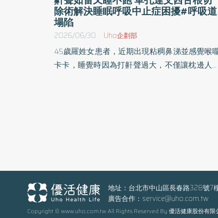
除術解決睡眠呼吸中⽌症困擾#呼吸道
塌陷
2026/06/30
Uho企劃部
45歲羅姓女患者，近期出現粘稠⿐涕並感覺喉
卡卡，睡覺時因為打鼾聲過⼤，不僅讓枕邊⼈
常困擾，另外每天起床後都覺得睡不飽且感覺
疲累，不⾃覺都會打瞌睡， 造成⼯作與⽣活上
到影響。到童綜合醫院看診，經耳⿐喉部陳世
主任安排相關檢查，發現患者因為舌根肥厚嚴
造成中重度的阻塞型睡眠呼吸中⽌症，建議可
⾏單孔達⽂⻄輔助舌根切除⼿術，住院3天即
家出院，回診追蹤其恢復良好，睡眠品質也⼤
改善。 童綜合醫院耳⿐喉部陳世偉主任表⽰，睡
眠時打鼾聲如雷，甚⾄出現呼吸暫停，不僅影
地址：台北市中山區長春路328號7
廣告合作：
service@uho.com.tw
睡眠品質，也可能危害⼼⾎管健康。出現⼤聲
Copyright © www.uho.com.tw All Rights Reserved By 優活健康股份有
鼾、睡眠中突然嗆醒或呼吸中斷、 ⽩天過度