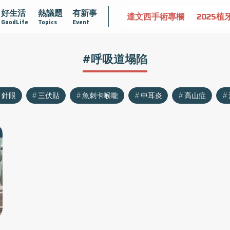
好生活
熱議題
有新事
認識攝護腺肥大
守護骨骼健康
達文西手術專欄
2025植
GoodLife
Topics
Event
#呼吸道塌陷
針眼
三伏貼
魚刺卡喉嚨
中耳炎
高山症