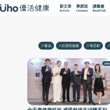
新文章
專家說
讀書趣
沾黏
守護腺在
疫情保衛戰
再生醫學
愛的未來視
Article
Columns
BookClub
毒油
紅斑性狼瘡
奇亞籽
金禾康健康科技 威瑪舒培兆泌體系列