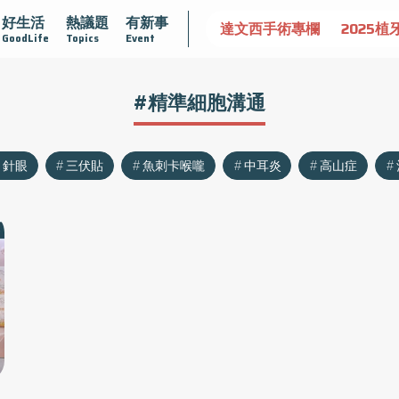
好生活
熱議題
有新事
認識攝護腺肥大
守護骨骼健康
達文西手術專欄
2025植
GoodLife
Topics
Event
#精準細胞溝通
針眼
三伏貼
魚刺卡喉嚨
中耳炎
高山症