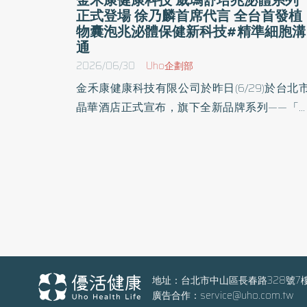
正式登場 徐乃麟首席代言 全台首發植
物囊泡兆泌體保健新科技#精準細胞溝
通
2026/06/30
Uho企劃部
金禾康健康科技有限公司於昨日(6/29)於台北
晶華酒店正式宣布，旗下全新品牌系列——「
瑪舒培兆泌體系列」即日起面向全台消費者
出。本系列產品以突破性的「植物囊泡兆泌體
科技為核心，由國立臺灣大學生化科技學系 
昆達博士親自主導研發，並由享譽國際的威瑪
培大廠嚴格監製，為台灣消費者帶來精準修復
全齡適用的新世代保健選擇。 突破科技 兆泌體
開啟保健新紀元 現代保健科學已進入「精準細胞
溝通」時代。威瑪舒培兆泌體系列採用上兆數
級之植物囊泡兆泌體（Plant-Derive
地址：台北市中山區長春路328號7
廣告合作：
service@uho.com.tw
Extracellular Vesicles 簡稱PevS）技術，有別