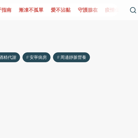
牙指南
漸凍不孤單
愛不沾黏
守護腺在
疫情保衛戰
酒精代謝
安寧病房
周邊靜脈營養