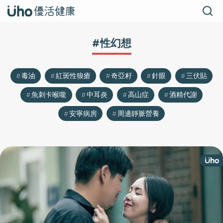
#性幻想
毒油
紅斑性狼瘡
奇亞籽
針眼
三伏貼
魚刺卡喉嚨
中耳炎
高山症
酒精代謝
安寧病房
周邊靜脈營養