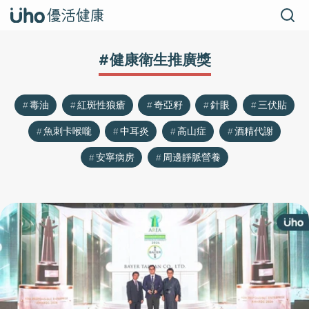
#健康衛生推廣獎
毒油
紅斑性狼瘡
奇亞籽
針眼
三伏貼
魚刺卡喉嚨
中耳炎
高山症
酒精代謝
安寧病房
周邊靜脈營養