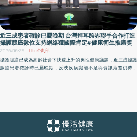
近三成患者確診已屬晚期 台灣拜耳跨界聯手合作打造
攝護腺癌數位支持網絡獲國際肯定#健康衛生推廣獎
2026/06/29
Uho企劃部
攝護腺癌已成為高齡社會下快速上升的男性健康議題，近三成攝護
腺癌患者確診時已屬晚期，反映疾病識能不足與資訊落差仍待改
善。為回應此一公共健康挑戰，在國家衛生研究院癌症研究所指導
下，台灣拜耳攜手醫學會、病友團體及護理專業，共同打造全台首
創攝護腺癌LINE互動平台及照護網，協助民眾從風險評估到治療決
策獲得完整支持。 這項跨界合作模式近日獲得2026 AREA亞洲企業
社會責任獎「健康衛生推廣獎」，展現台灣在癌症數位衛教創新上
的實務成果，也為高齡社會下的健康促進提供新的解方。 資訊不對
稱成抗癌路上的隱形障礙 病友需求催生數位衛教新模式 對許多攝護
腺癌病友與家屬而言，確診後面對的第一道難題，往往不是找不到