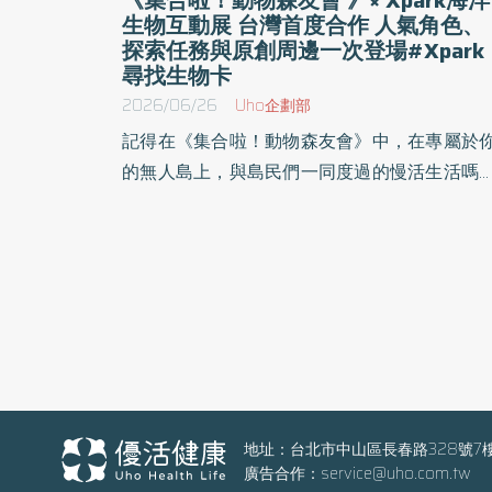
生物互動展 台灣首度合作 人氣角色、
探索任務與原創周邊一次登場#Xpark
尋找生物卡
2026/06/26
Uho企劃部
記得在《集合啦！動物森友會》中，在專屬於
的無人島上，與島民們一同度過的慢活生活嗎
Xpark（台灣橫浜八景島股份有限公司）將
2026年7月1日（三）至9月30日（三）期間，
手任天堂株式会社及台灣任天堂股份有限公司
首度於台灣推出《集合啦！動物森友會》海洋
物互動體驗展。並於2026年6月27日（六）預
開放體驗，本企劃以《集合啦！動物森友會》
大量登場的「海洋生物」為主題，透過各種活
讓參與者體驗其魅力。 本次活動精選40種曾於
《集合啦！動物森友會》中登場的海洋生物走
地址：台北市中山區長春路328號7
廣告合作：
service@uho.com.tw
館內，各展示水槽旁除了設置活動專屬解說看