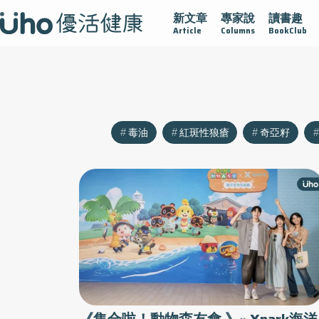
新文章
專家說
讀書趣
沾黏
守護腺在
疫情保衛戰
再生醫學
愛的未來視
Article
Columns
BookClub
毒油
紅斑性狼瘡
奇亞籽
《集合啦！動物森友會 》× Xpark海洋