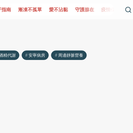
牙指南
漸凍不孤單
愛不沾黏
守護腺在
疫情保衛戰
酒精代謝
安寧病房
周邊靜脈營養