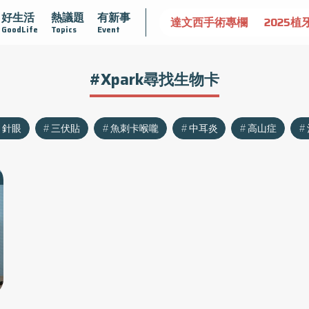
好生活
熱議題
有新事
認識攝護腺肥大
守護骨骼健康
達文西手術專欄
2025植
GoodLife
Topics
Event
#Xpark尋找生物卡
針眼
三伏貼
魚刺卡喉嚨
中耳炎
高山症