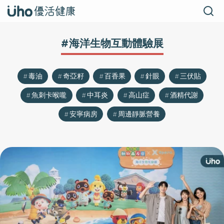
#海洋生物互動體驗展
毒油
奇亞籽
百香果
針眼
三伏貼
魚刺卡喉嚨
中耳炎
高山症
酒精代謝
安寧病房
周邊靜脈營養