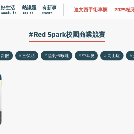
好生活
熱議題
有新事
認識攝護腺肥大
守護骨骼健康
達文西手術專欄
2025植
GoodLife
Topics
Event
#Red Spark校園商業競賽
針眼
三伏貼
魚刺卡喉嚨
中耳炎
高山症