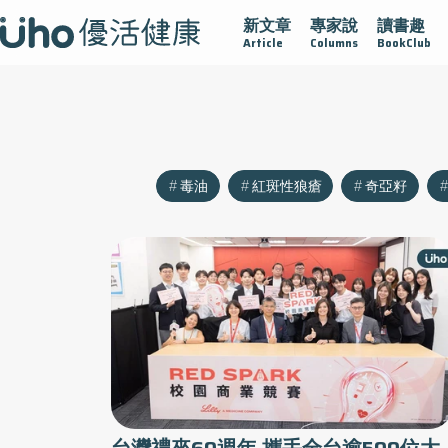
新文章
專家說
讀書趣
沾黏
守護腺在
疫情保衛戰
再生醫學
愛的未來視
Article
Columns
BookClub
毒油
紅斑性狼瘡
奇亞籽
台灣禮來60週年 攜手全台逾500位大