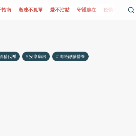
牙指南
漸凍不孤單
愛不沾黏
守護腺在
疫情保衛戰
酒精代謝
安寧病房
周邊靜脈營養