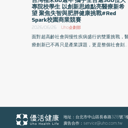
專院校學生 以創新思維點亮醫療新希
望 聚焦失智與肥胖健康挑戰#Red
Spark校園商業競賽
2026/06/26
Uho企劃部
面對超高齡社會與慢性疾病盛行的雙重挑戰，
療創新已不再只是產業課題，更是整個社會刻
容緩的共同任務。身為深耕台灣一甲子、持續
動創新治療的研究型製藥公司，台灣禮來選擇
行動回應這份挑戰。 今年適逢禮來公司（Eli
Lilly）全球創立150週年暨台灣禮來成立60
年，台灣禮來特別舉辦「Red Spark校園商業
賽」。Red 象徵禮來的企業代表色與一貫使命
Spark 代表青年世代在健康議題上激盪出的創
火花。本屆競賽號召全台逾500位大專院校學
聚焦失智症與肥胖症兩大健康挑戰，鼓勵學生
地址：台北市中山區長春路328號7
廣告合作：
service@uho.com.tw
過創新提案提升阿茲海默症早期徵兆覺察，並