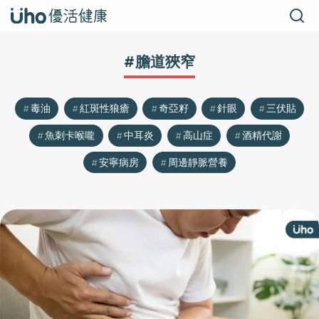
#膽道狹窄
毒油
紅斑性狼瘡
奇亞籽
針眼
三伏貼
魚刺卡喉嚨
中耳炎
高山症
酒精代謝
安寧病房
周邊靜脈營養