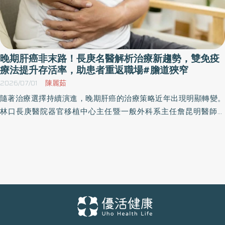
晚期肝癌非末路！長庚名醫解析治療新趨勢，雙免疫
療法提升存活率，助患者重返職場#膽道狹窄
2026/07/01
陳麗茹
隨著治療選擇持續演進，晚期肝癌的治療策略近年出現明顯轉變。
林口長庚醫院器官移植中心主任暨一般外科系主任詹昆明醫師提
到，晚期肝癌的判定並非單一標準，而需綜合腫瘤大小、數目、位
置，以及肝功能與患者整體身體狀況來評估。有些患者即使腫瘤不
大，但若肝功能不佳或身體狀況較差，仍可能被歸類為晚期。林口
長庚紀念醫院胃腸肝膽科系副教授級林伯庭醫師指出，相較過去以
標靶藥物為主的時代，如今免疫治療的導入，讓臨床朝向「長期控
制」發展，其中「雙免疫療法」已成為重要的一線治療趨勢。 從標
靶到免疫：晚期肝癌治療的關鍵轉折 詹昆明醫師表示，在2008年標
靶藥物問世之前，晚期肝癌幾乎缺乏有效的系統性治療方式，患者