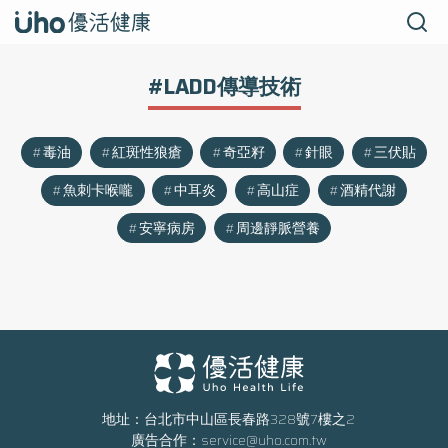
#LADD傳導技術
毒油
紅斑性狼瘡
奇亞籽
針眼
三伏貼
魚刺卡喉嚨
中耳炎
高山症
酒精代謝
安寧病房
周邊靜脈營養
地址：台北市中山區長春路328號7樓之2
廣告合作：
service@uho.com.tw