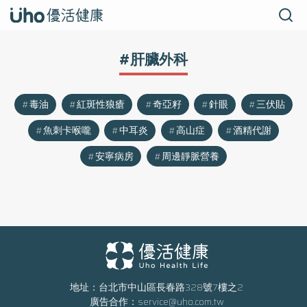
#肝臟外科
毒油
紅斑性狼瘡
奇亞籽
針眼
三伏貼
魚刺卡喉嚨
中耳炎
高山症
酒精代謝
安寧病房
周邊靜脈營養
地址：台北市中山區長春路328號7樓之2
廣告合作：
service@uho.com.tw