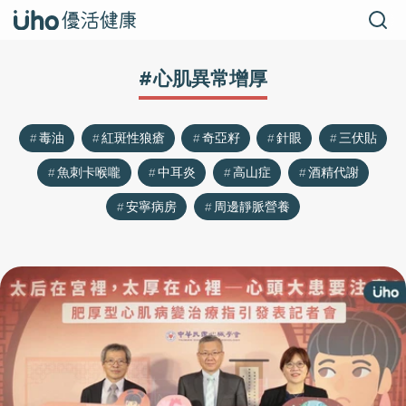
#心肌異常增厚
毒油
紅斑性狼瘡
奇亞籽
針眼
三伏貼
魚刺卡喉嚨
中耳炎
高山症
酒精代謝
安寧病房
周邊靜脈營養