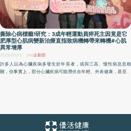
撕除心病標籤!研究：3成年輕運動員猝死主因竟是它
肥厚型心肌病變新治療直指致病機轉帶來轉機#心肌
異常增厚
2026/05/15
Uho企劃部
許多人以為心臟疾病多發生於年長者，或與三高、慢性病息息相
關，但事實上，部分心臟疾病可能潛伏在年輕、外表健康，甚至熱
愛運動的人身上，肥厚型心肌病變（HCM）即是其中代表性疾病之
一，更被視為年輕運動員猝死的重要原因之一。 中華民國心臟學會
理事長李貽恒今（15）日於記者會公布台灣最新臨床治療指引，將
新型心肌肌球蛋白抑制劑納入一線治療建議，也針對肥厚型心肌病
變的診斷流程、治療時機、藥物選擇與長期追蹤提出更完整且明確
的建議，期盼提供臨床醫師具體臨床依循，以提升國內整體照護品
質，也期望更多患者能及早被發現、及早接受適切治療。 心臟疾病