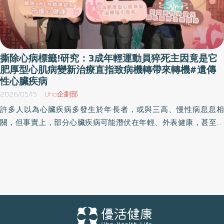
撕除心病標籤!研究：3成年輕運動員猝死主因竟是它
肥厚型心肌病變新治療直指致病機轉帶來轉機#遺傳
性心臟疾病
2026/05/15
Uho企劃部
許多人以為心臟疾病多發生於年長者，或與三高、慢性病息息相
關，但事實上，部分心臟疾病可能潛伏在年輕、外表健康，甚至熱
愛運動的人身上，肥厚型心肌病變（HCM）即是其中代表性疾病之
一，更被視為年輕運動員猝死的重要原因之一。 中華民國心臟學會
理事長李貽恒今（15）日於記者會公布台灣最新臨床治療指引，將
新型心肌肌球蛋白抑制劑納入一線治療建議，也針對肥厚型心肌病
變的診斷流程、治療時機、藥物選擇與長期追蹤提出更完整且明確
的建議，期盼提供臨床醫師具體臨床依循，以提升國內整體照護品
質，也期望更多患者能及早被發現、及早接受適切治療。 心臟疾病