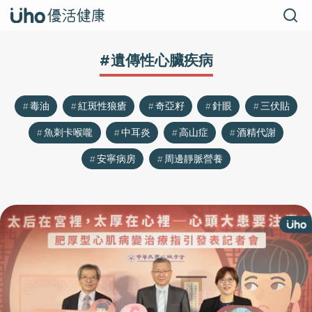
#遺傳性心臟疾病
毒油
紅斑性狼瘡
奇亞籽
針眼
三伏貼
魚刺卡喉嚨
中耳炎
高山症
酒精代謝
安寧病房
周邊靜脈營養