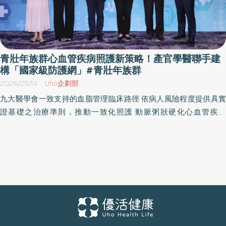
青壯年族群心血管疾病照護新策略！產官學醫聯手建
構「國家級防護網」#青壯年族群
2026/05/14
Uho企劃部
九大醫學會一致支持的血脂管理臨床路徑 依病人風險程度提供具實
證基礎之治療準則，推動一致化照護 動脈粥狀硬化心血管疾病
（ASCVD）等心血管疾病，長年高居國人十大死因第二名，每年奪
走超過兩萬條寶貴性命。為強化心血管疾病防治，衛生福利部中央
健康保險署與台灣諾華（Novartis）於今日（12日）假台北喜來登大
飯店共同舉辦「ASCVD MOU成果發布記者會」。會中說明此次台灣
公私協力的豐碩成果：包括本土真實世界大數據（RWD）研究成
果；九大權威醫學會共同完成「血脂管理臨床路徑」。健保署今年
更投入 1.13 億元推動「高血脂醫療給付改善方案」，全面升級台灣
的心血管防護網！ 圖/衛生福利部石崇良部長今宣告「ASCVD國家級