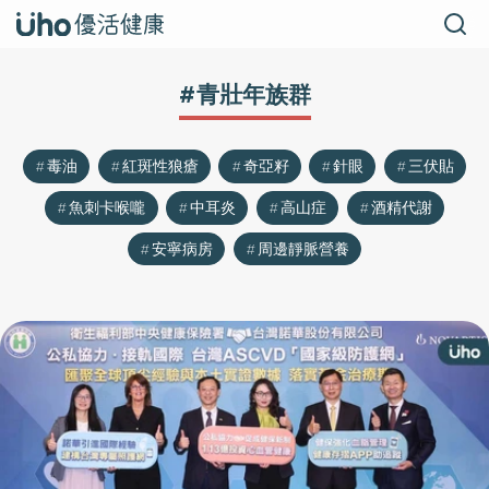
#青壯年族群
毒油
紅斑性狼瘡
奇亞籽
針眼
三伏貼
魚刺卡喉嚨
中耳炎
高山症
酒精代謝
安寧病房
周邊靜脈營養