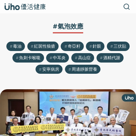
#氣泡效應
毒油
紅斑性狼瘡
奇亞籽
針眼
三伏貼
魚刺卡喉嚨
中耳炎
高山症
酒精代謝
安寧病房
周邊靜脈營養