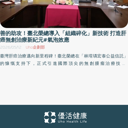
善的助攻！臺北榮總導入「組織碎化」新技術 打造肝
癌無創治療新紀元#氣泡效應
2026/05/12
Uho企劃部
臺灣肝癌治療邁向新里程碑！臺北榮總在「林堉璘宏泰公益信託」
的慷慨支持下，正式引進國際頂尖的無創腫瘤治療技術-
Histotripsy（組織碎化超音波），整體設備總價值超過新臺幣一億
元。此項技術目前在亞洲僅少數醫學中心擁有，標誌著臺北榮總在
尖端醫療布局上的領先地位，將為國內肝癌患者開啟全新的治療曙
光。 臺北榮總陳威明院長表示，「重粒子」是「神鵰俠侣」中的
「玄鐵重劍」，硼中子是倚天屠龍記中的「屠龍刀」，「組織碎化
超音波」則是「倚天劍」，臺北榮總是全世界唯一擁有這三樣武器
的醫學中心，而這三樣武器各擅勝場，提供民眾更多的治療選擇。
對於「林堉璘宏泰公益信託」及「林堉璘宏泰教育基金會」的善行