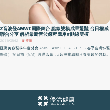
Z音波登AMWC國際舞台 點線雙模成果驚豔 台日權威
聯合分享 解析最新音波療程應用#點線雙模
2026/05/12
胡奕暄
亞洲美容醫學年度盛會 AMWC Asia & TDAC 2026（春季皮膚科醫
學會） 於日前（5/3）圓滿落幕，Z音波接續四月春美醫的強勁聲
量，本次AMWC再度邀請台日知名醫師，分享包括複合式療程操
作、脂肪體積調控研究與點線模式療程規劃策略等主題，其中知名
皮膚專科醫師李承鴻院長的點線操作比較個案，其展現的研究成果
引發與會者的關注，再次推升Z音波的討論度。 從雙下巴到頰凹 日
專家：Z音波為下臉部雕塑提供非手術的客製化選項 日本皮膚科醫學
博士 Dr. Aira Fujimaki 以「從雙下巴到頰凹：音波合併玻尿酸填充之
多元應用」為題，解析Z音波在對雙下巴與頰凹治療上的潛力。臨床
上俗稱「雙下巴」的下頦下脂肪堆積（SMF）主要來自闊頸肌前層