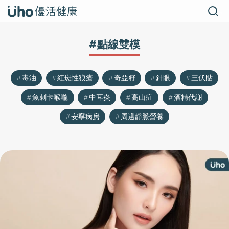
#點線雙模
毒油
紅斑性狼瘡
奇亞籽
針眼
三伏貼
魚刺卡喉嚨
中耳炎
高山症
酒精代謝
安寧病房
周邊靜脈營養