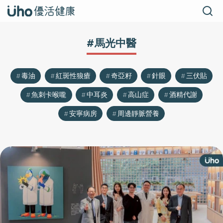
#馬光中醫
毒油
紅斑性狼瘡
奇亞籽
針眼
三伏貼
魚刺卡喉嚨
中耳炎
高山症
酒精代謝
安寧病房
周邊靜脈營養