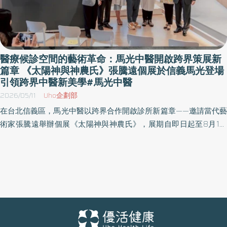
醫療候診空間的藝術革命：馬光中醫開啟跨界策展新
篇章 《太陽神與神農氏》張騰遠個展於信義馬光登場
引領跨界中醫新美學#馬光中醫
2026/05/11
Uho企劃部
在台北信義區，馬光中醫以跨界合作開啟診所新篇章——邀請當代藝
術家張騰遠舉辦個展《太陽神與神農氏》，展期自即日起至8月1日
正式登場，所有觀展民眾皆可免費入場參觀、無需預約。透過當代
藝術的導入，讓醫療場域不再僅止於功能使用，而是成為融合文
化、美學與生活感知的日常場域。透過藝術語言的轉譯，診所空間
被重新定義——從治療之地，轉化為一個可被觀看、感受與停留的文
化空間，也象徵中醫品牌邁向「專業×溫度×美學」的全新階段。 馬
光醫療網執行長黃福祥表示：「我們持續思考，中醫診所是否能超
越醫療服務本身，成為更貼近生活的文化場域。這次與藝術家的合