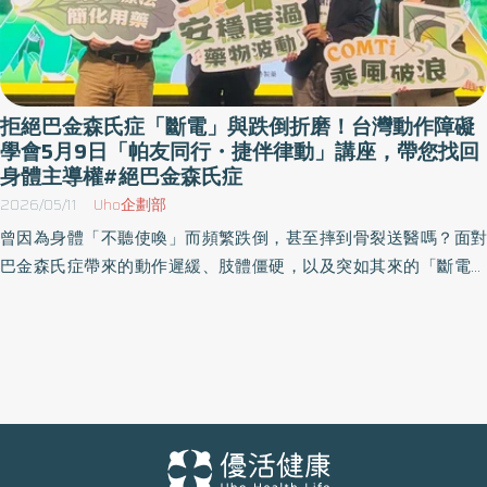
拒絕巴金森氏症「斷電」與跌倒折磨！台灣動作障礙
學會5月9日「帕友同行・捷伴律動」講座，帶您找回
身體主導權#絕巴金森氏症
2026/05/11
Uho企劃部
曾因為身體「不聽使喚」而頻繁跌倒，甚至摔到骨裂送醫嗎？面對
巴金森氏症帶來的動作遲緩、肢體僵硬，以及突如其來的「斷電」
困境，您並不孤單！為幫助病友重拾活動力與自信，台灣動作障礙
學會繼四月的兩場世界巴金森日活動，於 2026 年 5 月 9 日母親節
前夕與美時化學製藥舉辦「帕友同行・捷伴律動-巴金森衛教講
座」。本次活動以全人關懷為出發點，集結神經內科權威、物理治
療師與芳療專家，帶領病友透過醫療新知與實用的身心律動，揮別
疾病陰霾！ 活動選在台北市捷運展演廳舉行，由台灣動作障礙學會
理事長葉篤學親自主持開場，並於活動尾聲帶領病友進行分享與互