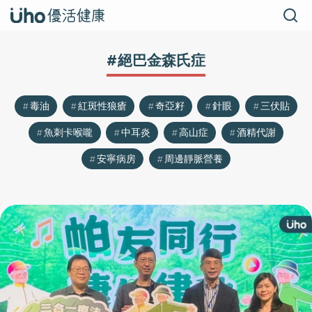
#絕巴金森氏症
毒油
紅斑性狼瘡
奇亞籽
針眼
三伏貼
魚刺卡喉嚨
中耳炎
高山症
酒精代謝
安寧病房
周邊靜脈營養