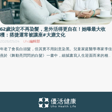
62歲決定不再染髮，意外活得更自在！她曝最大收
穫：搭捷運常被讓座#大溏文化
2026/05/24
Uho編輯部
年老了會長白頭髮，但其實不用刻意染黑。兒童家庭醫學專家李佳
燕於《舞動亮閃閃的白髮》一書中，細膩書寫人生迎面而來的種種
課題，分享自己如何成為女兒、媳婦、妻子與母親，也坦然面對自
己終將成為「會老的那個人」。透過溫柔而真誠的文字，引領讀者
思考：在人生漸漸老去的路上，如何不再逞強、學會慢慢走、好好
生活。以下為原書摘文：