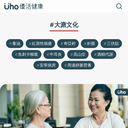
#大溏文化
毒油
紅斑性狼瘡
奇亞籽
針眼
三伏貼
魚刺卡喉嚨
中耳炎
高山症
酒精代謝
安寧病房
周邊靜脈營養