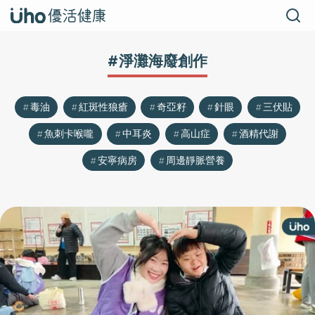
#淨灘海廢創作
毒油
紅斑性狼瘡
奇亞籽
針眼
三伏貼
魚刺卡喉嚨
中耳炎
高山症
酒精代謝
安寧病房
周邊靜脈營養