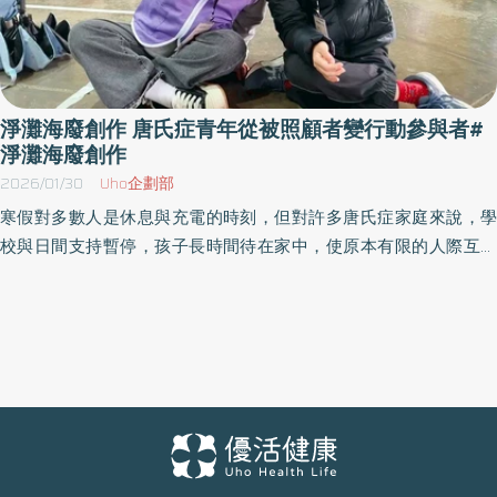
淨灘海廢創作 唐氏症青年從被照顧者變行動參與者#
淨灘海廢創作
2026/01/30
Uho企劃部
寒假對多數人是休息與充電的時刻，但對許多唐氏症家庭來說，學
校與日間支持暫停，孩子長時間待在家中，使原本有限的人際互動
進一步中斷，假期反而意味著更長時間的照顧壓力與社交孤立。
2026年寒假，唐氏症關愛者協會舉辦「唐寶寶冬令營—小樹苗探險
隊」，選在宜蘭YWCA聽濤營地登場，邀請30位19至35歲唐氏症青
年，展開為期三天兩夜的環保探索與自立、社交學習之旅，其中多
位學員更是首次嘗試離家外宿。 本次營隊跳脫傳統冬令營框架，以
「環境參與」為核心，帶領學員前進頭城海濱淨灘，從觀察海洋變
遷、動手撿拾垃圾，到將海廢素材轉化為藝術創作，讓青年用屬於
自己的方式參與世界、說出想法。也象徵他們從「被照顧者」到