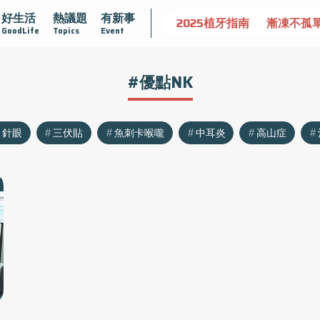
好生活
熱議題
有新事
守護骨骼健康
達文西手術專欄
2025植牙指南
漸凍不孤
GoodLife
Topics
Event
#優點NK
針眼
三伏貼
魚刺卡喉嚨
中耳炎
高山症