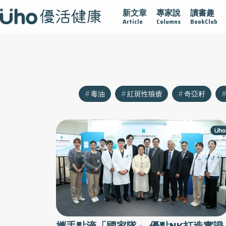
新文章
專家說
讀書趣
疫情保衛戰
再生醫學
愛的未來視
認識攝護腺肥大
Article
Columns
BookClub
毒油
紅斑性狼瘡
奇亞籽
攜手點滴「國家隊」 優點NK打造實證