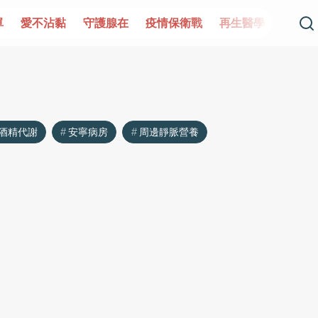
單
愛不沾黏
守護腺在
疫情保衛戰
再生醫學
愛的未
酒精代謝
安寧病房
周邊靜脈營養