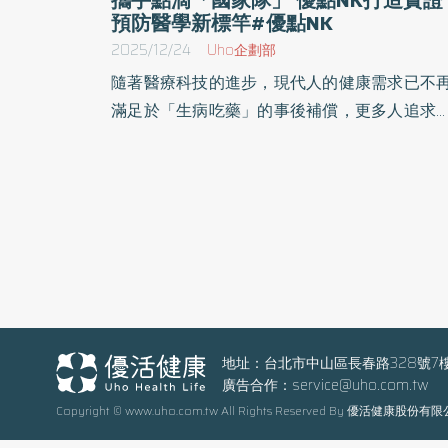
預防醫學新標竿#優點NK
2025/12/24
Uho企劃部
隨著醫療科技的進步，現代人的健康需求已不
滿足於「生病吃藥」的事後補償，更多人追求
是精確、高效的預防醫學。台中優點診所與「
滴國家隊」南光化學製藥共同合作的「優點N
預防醫學診所」於12月23日正式在南港世界明
大樓5F舉行開幕，融合「F1賽車」的團隊合作
式與「日本午休美容」的便利性概念，只需每
花費30-60分鐘時間，就能為亞健康族群、高
族群及癌疲憊患者提供全方位的點滴治療方案
以最快速度修復身體健康。 「點滴治療」專門診
所 優點NK精準改善健康狀況 「很少有功能醫學
地址：台北市中山區長春路328號7
廣告合作：
service@uho.com.tw
診所使用那麼多針劑，因為他們的設備與檢測
Copyright © www.uho.com.tw All Rights Reserved By 優活健康股份有
往不比大醫院，醫師也比較熟悉口服藥物，在
用上效果與花費時間都會打折扣。」優點NK