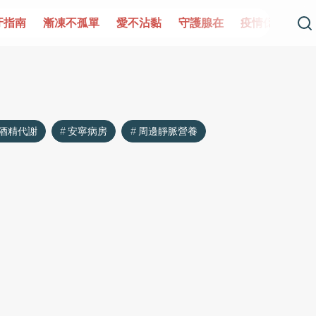
牙指南
漸凍不孤單
愛不沾黏
守護腺在
疫情保衛戰
酒精代謝
安寧病房
周邊靜脈營養