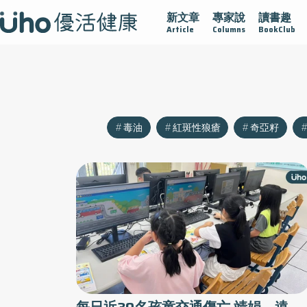
新文章
專家說
讀書趣
沾黏
守護腺在
疫情保衛戰
再生醫學
愛的未來視
Article
Columns
BookClub
毒油
紅斑性狼瘡
奇亞籽
每日近30名孩童交通傷亡 靖娟、遠