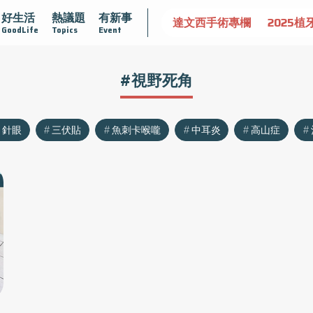
好生活
熱議題
有新事
認識攝護腺肥大
守護骨骼健康
達文西手術專欄
2025植
GoodLife
Topics
Event
#視野死角
針眼
三伏貼
魚刺卡喉嚨
中耳炎
高山症