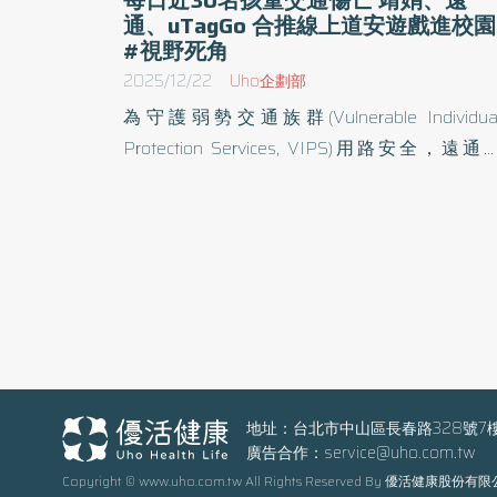
通、uTagGo 合推線上道安遊戲進校園
#視野死角
2025/12/22
Uho企劃部
為守護弱勢交通族群(Vulnerable Individua
Protection Services, VIPS)用路安全，遠通
收、遠創智慧uTagGo、靖娟兒童安全文教基
會與徐元智先生紀念基金會，今(114)年共同推
《校外教學安全Go》線上闖關遊戲，透過模擬
外教學情境，持續教導兒童乘車、停車場等道
知識。遊戲測驗雖顯示學童安全意識普遍提升
但仍有近一成學童不清楚「視野死角」成因，
加強宣導「集、轉、探」維護自身安全。 交通部
公布今年1至7月交通事故死亡人數與(113)年同
比較，包括機車、高齡、酒駕及兒少等重要指
地址：台北市中山區長春路328號7
廣告合作：
service@uho.com.tw
皆呈下降，惟行人死亡增加2人。另根據警政
Copyright © www.uho.com.tw All Rights Reserved By 優活健康股份有
統計，近四年台灣每年平均有10,476名12